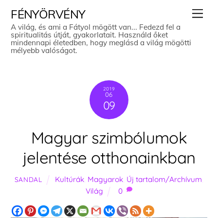
Skip
Men
FÉNYÖRVÉNY
to
A világ, és ami a Fátyol mögött van... Fedezd fel a
spiritualitás útját, gyakorlatait. Használd őket
content
mindennapi életedben, hogy meglásd a világ mögötti
mélyebb valóságot.
2019
06
09
Magyar szimbólumok
jelentése otthonainkban
Kultúrák
,
Magyarok
,
Új tartalom/Archívum
,
SANDAL
Világ
0