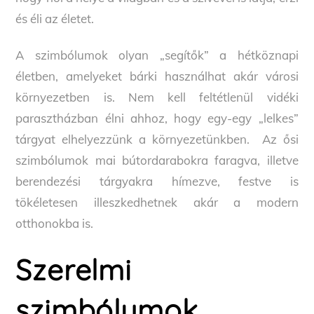
és éli az életet.
A szimbólumok olyan „segítők” a hétköznapi
életben, amelyeket bárki használhat akár városi
környezetben is. Nem kell feltétlenül vidéki
parasztházban élni ahhoz, hogy egy-egy „lelkes”
tárgyat elhelyezzünk a környezetünkben. Az ősi
szimbólumok mai bútordarabokra faragva, illetve
berendezési tárgyakra hímezve, festve is
tökéletesen illeszkedhetnek akár a modern
otthonokba is.
Szerelmi
szimbólumok