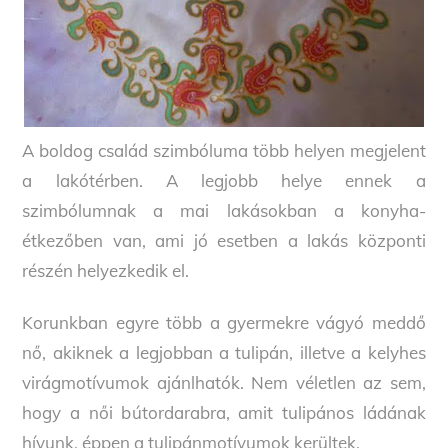
A boldog család szimbóluma több helyen megjelent
a lakótérben. A legjobb helye ennek a
szimbólumnak a mai lakásokban a konyha-
étkezőben van, ami jó esetben a lakás központi
részén helyezkedik el.
Korunkban egyre több a gyermekre vágyó meddő
nő, akiknek a legjobban a tulipán, illetve a kelyhes
virágmotívumok ajánlhatók. Nem véletlen az sem,
hogy a női bútordarabra, amit tulipános ládának
hívunk, éppen a tulipánmotívumok kerültek.