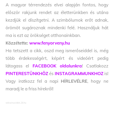
A magyar térrendezés elvei alapján fontos, hogy
először rakjunk rendet az életterünkben és utána
kezdjük el díszítgetni. A szimbólumok erőt adnak,
örömöt sugároznak mindenki felé. Használjuk hát
ma is ezt az örökséget otthonainkban.
Közzétette:
www.fenyorveny.hu
Ha tetszett a cikk, oszd meg ismerőseiddel is, még
több érdekességért, képért és videóért pedig
látogass el
FACEBOOK oldalunkra
! Csatlakozz
PINTERESTÜNKHÖZ
és
INSTAGRAMMUNKHOZ
is!
Vagy iratkozz fel a napi
HÍRLEVÉLRE
, hogy ne
maradj le a friss hírekről!
sokszinuvidek.24.hu