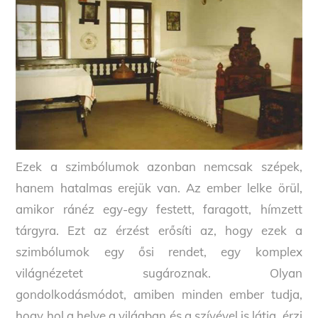
Ezek a szimbólumok azonban nemcsak szépek,
hanem hatalmas erejük van. Az ember lelke örül,
amikor ránéz egy-egy festett, faragott, hímzett
tárgyra. Ezt az érzést erősíti az, hogy ezek a
szimbólumok egy ősi rendet, egy komplex
világnézetet sugároznak. Olyan
gondolkodásmódot, amiben minden ember tudja,
hogy hol a helye a világban és a szívével is látja, érzi