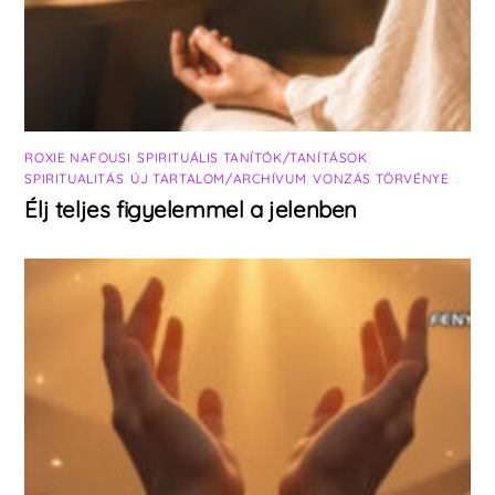
ROXIE NAFOUSI
,
SPIRITUÁLIS TANÍTÓK/TANÍTÁSOK
,
SPIRITUALITÁS
,
ÚJ TARTALOM/ARCHÍVUM
,
VONZÁS TÖRVÉNYE
Élj teljes figyelemmel a jelenben