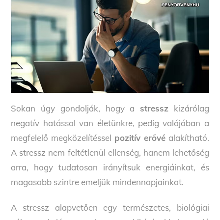
Sokan úgy gondolják, hogy a
stressz
kizárólag
negatív hatással van életünkre, pedig valójában a
megfelelő megközelítéssel
pozitív erővé
alakítható.
A stressz nem feltétlenül ellenség, hanem lehetőség
arra, hogy tudatosan irányítsuk energiáinkat, és
magasabb szintre emeljük mindennapjainkat.
A stressz alapvetően egy természetes, biológiai