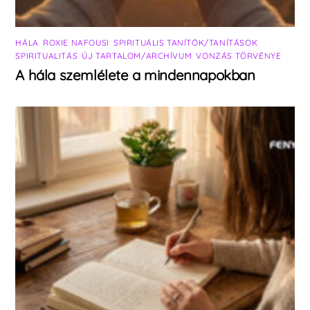
HÁLA
,
ROXIE NAFOUSI
,
SPIRITUÁLIS TANÍTÓK/TANÍTÁSOK
,
SPIRITUALITÁS
,
ÚJ TARTALOM/ARCHÍVUM
,
VONZÁS TÖRVÉNYE
A hála szemlélete a mindennapokban