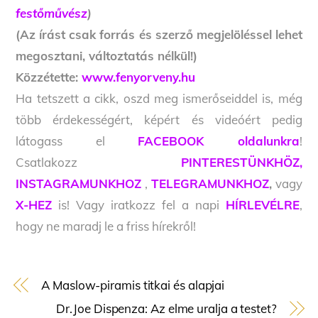
festőművész
)
(Az írást csak forrás és szerző megjelöléssel lehet
megosztani, változtatás nélkül!)
Közzétette:
www.fenyorveny.hu
Ha tetszett a cikk, oszd meg ismerőseiddel is, még
több érdekességért, képért és videóért pedig
látogass el
FACEBOOK oldalunkra
!
Csatlakozz
PINTERESTÜNKHÖZ,
INSTAGRAMUNKHOZ
,
TELEGRAMUNKHOZ
,
vagy
X-HEZ
is! Vagy iratkozz fel a napi
HÍRLEVÉLRE
,
hogy ne maradj le a friss hírekről!
A Maslow-piramis titkai és alapjai
Dr.Joe Dispenza: Az elme uralja a testet?