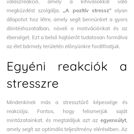
válaszreakció, amely a kihívásokkal való
megküzdést szolgálja.
„A pozitív stressz”
olyan
állapotot hoz létre, amely segít bennünket a gyors
döntéshozatalban, növeli a motivációnkat és az
éberséget. Ezt a belső hajtóerőt tudatosan formálva
az élet bármely területén előnyünkre fordíthatjuk.
Egyéni reakciók a
stresszre
Mindenkinek más a stressztűrő képessége és
reakciója. Fontos, hogy felismerjük saját
mintázatainkat, és megtaláljuk azt az
egyensúlyt
,
amely segít az optimális teljesítmény elérésében. Az