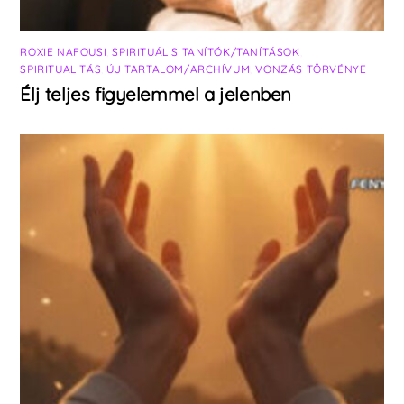
ROXIE NAFOUSI
,
SPIRITUÁLIS TANÍTÓK/TANÍTÁSOK
,
SPIRITUALITÁS
,
ÚJ TARTALOM/ARCHÍVUM
,
VONZÁS TÖRVÉNYE
Élj teljes figyelemmel a jelenben