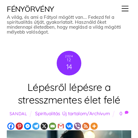
Skip
Men
FÉNYÖRVÉNY
to
A világ, és ami a Fátyol mögött van... Fedezd fel a
spiritualitás útját, gyakorlatait. Használd őket
content
mindennapi életedben, hogy meglásd a világ mögötti
mélyebb valóságot.
2024
12
14
Lépésről lépésre a
stresszmentes élet felé
Spiritualitás
,
Új tartalom/Archívum
0
SANDAL