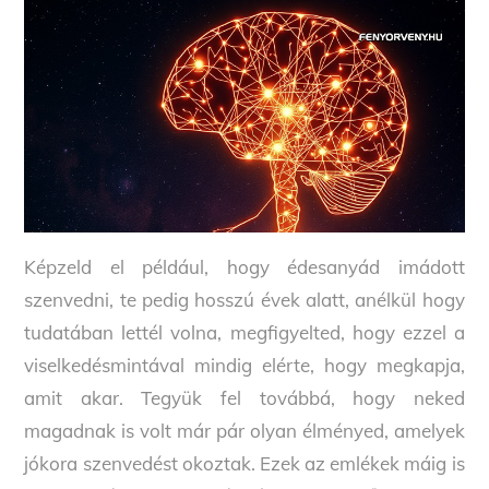
Képzeld el például, hogy édesanyád imádott
szenvedni, te pedig hosszú évek alatt, anélkül hogy
tudatában lettél volna, megfigyelted, hogy ezzel a
viselkedésmintával mindig elérte, hogy megkapja,
amit akar. Tegyük fel továbbá, hogy neked
magadnak is volt már pár olyan élményed, amelyek
jókora szenvedést okoztak. Ezek az emlékek máig is