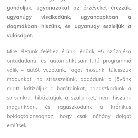
gondoljuk, ugyanazokat az érzéseket érezzük,
ugyanúgy viselkedünk, ugyanazokban a
dogmákban hiszünk, és ugyanúgy észleljük a
valóságot.
Mire életünk feléhez érünk, énünk 95 százaléka
öntudatlanul és automatikusan futó programmá
válik – autót vezetünk, fogat mosunk, túlesszük
magunkat, ha stresszelünk, aggódunk a jövőnk
miatt, kritizáljuk a barátainkat, panaszkodunk a
sorsunkra, hibáztatjuk a szüleinket, nem hiszünk
magunkban, és ragaszkodunk a krónikus
boldogtalansághoz, hogy csak néhány dolgot
említsek.