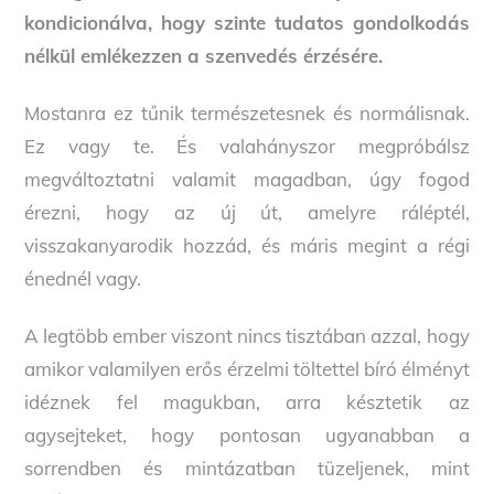
kondicionálva, hogy szinte tudatos gondolkodás
nélkül emlékezzen a szenvedés érzésére.
Mostanra ez tűnik természetesnek és normálisnak.
Ez vagy te. És valahányszor megpróbálsz
megváltoztatni valamit magadban, úgy fogod
érezni, hogy az új út, amelyre ráléptél,
visszakanyarodik hozzád, és máris megint a régi
énednél vagy.
A legtöbb ember viszont nincs tisztában azzal, hogy
amikor valamilyen erős érzelmi töltettel bíró élményt
idéznek fel magukban, arra késztetik az
agysejteket, hogy pontosan ugyanabban a
sorrendben és mintázatban tüzeljenek, mint