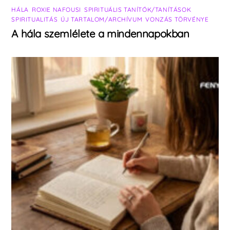
HÁLA
,
ROXIE NAFOUSI
,
SPIRITUÁLIS TANÍTÓK/TANÍTÁSOK
,
SPIRITUALITÁS
,
ÚJ TARTALOM/ARCHÍVUM
,
VONZÁS TÖRVÉNYE
A hála szemlélete a mindennapokban