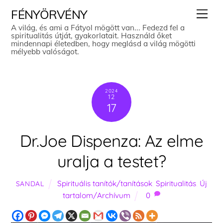
Skip
Men
FÉNYÖRVÉNY
to
A világ, és ami a Fátyol mögött van... Fedezd fel a
spiritualitás útját, gyakorlatait. Használd őket
content
mindennapi életedben, hogy meglásd a világ mögötti
mélyebb valóságot.
2024
12
17
Dr.Joe Dispenza: Az elme
uralja a testet?
Spirituális tanítók/tanítások
,
Spiritualitás
,
Új
SANDAL
tartalom/Archívum
0