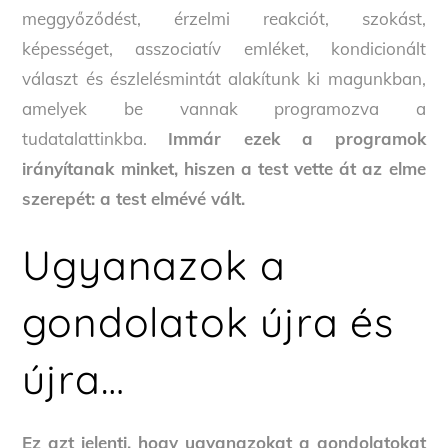
meggyőződést, érzelmi reakciót, szokást,
képességet, asszociatív emléket, kondicionált
választ és észlelésmintát alakítunk ki magunkban,
amelyek be vannak programozva a
tudatalattinkba.
Immár ezek a programok
irányítanak minket, hiszen a test vette át az elme
szerepét: a test elmévé vált.
Ugyanazok a
gondolatok újra és
újra…
Ez azt jelenti, hogy ugyanazokat a gondolatokat