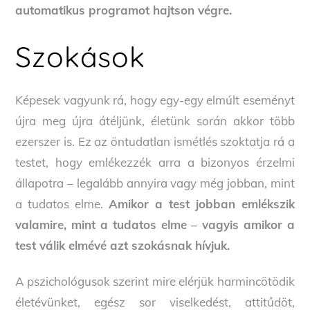
automatikus programot hajtson végre.
Szokások
Képesek vagyunk rá, hogy egy-egy elmúlt eseményt
újra meg újra átéljünk, életünk során akkor több
ezerszer is. Ez az öntudatlan ismétlés szoktatja rá a
testet, hogy emlékezzék arra a bizonyos érzelmi
állapotra – legalább annyira vagy még jobban, mint
a tudatos elme.
Amikor a test jobban emlékszik
valamire, mint a tudatos elme – vagyis amikor a
test válik elmévé azt szokásnak hívjuk.
A pszichológusok szerint mire elérjük harmincötödik
életévünket, egész sor viselkedést, attitűdöt,