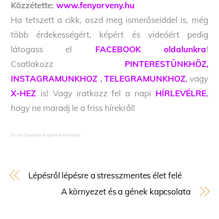
Közzétette:
www.fenyorveny.hu
Ha tetszett a cikk, oszd meg ismerőseiddel is, még
több érdekességért, képért és videóért pedig
látogass el
FACEBOOK oldalunkra
!
Csatlakozz
PINTERESTÜNKHÖZ,
INSTAGRAMUNKHOZ
,
TELEGRAMUNKHOZ
,
vagy
X-HEZ
is! Vagy iratkozz fel a napi
HÍRLEVÉLRE
,
hogy ne maradj le a friss hírekről!
Dr. Joe Dispenza: Engedd el önmagad
Lépésről lépésre a stresszmentes élet felé
A környezet és a gének kapcsolata