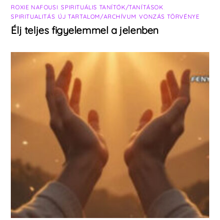
ROXIE NAFOUSI
,
SPIRITUÁLIS TANÍTÓK/TANÍTÁSOK
,
SPIRITUALITÁS
,
ÚJ TARTALOM/ARCHÍVUM
,
VONZÁS TÖRVÉNYE
Élj teljes figyelemmel a jelenben