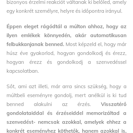
bizonyos érzelmi reakciót váltanak ki belőled, amely
egy konkrét személyre, helyre és időpontra irányul.
Éppen eleget rágódtál a múlton ahhoz, hogy az
ilyen emlékek könnyedén, akár automatikusan
felbukkanjanak benned.
Most képzeld el, hogy már
húsz éve gyakorlod, hogyan gondolkodj és érezz,
hogyan érezz és gondolkodj a szenvedéssel
kapcsolatban.
Sőt, ami azt illeti, már arra sincs szükség, hogy a
múltbeli eseményre gondolj, mert anélkül is ki tud
benned alakulni az érzés.
Visszatérő
gondolataiddal és érzéseiddel memorizáltad a
szenvedést- nemcsak azokkal, amelyek ehhez a
konkrét eseményhez köthetők, hanem azokkal is,