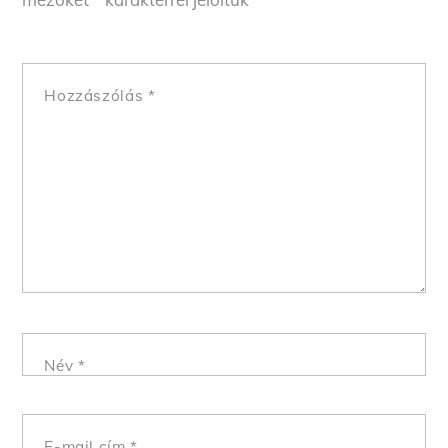
Hozzászólás
*
Név
*
E-mail cím
*