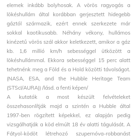
elemek inkább bolyhosak. A vörös ragyogás a
lökéshullám által korábban gerjesztett hidegebb
gáztól származik, ezért ennek szerkezete már
sokkal kaotikusabb. Néhány vékony, hullámos
kinézetű vörös szál akkor keletkezett, amikor a gáz
kb. 1,6 millió km/h sebességgel ütközött a
lökéshullámmal. Ekkora sebességgel 15 perc alatt
tehetnénk meg a Föld és a Hold közötti távolságot.
(NASA, ESA, and the Hubble Heritage Team
(STScI/AURA)) /lásd. a fenti képen/
A kutatók a most készült felvételeket
összehasonlítják majd a szintén a Hubble által
1997-ben rögzített képekkel, ez alapján pedig
vizsgálhatják a köd elmúlt 18 év alatti tágulását. A
Fátyol-ködöt létrehozó szupernóva-robbanást