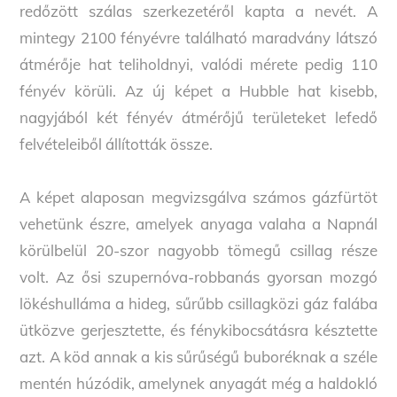
redőzött szálas szerkezetéről kapta a nevét. A
mintegy 2100 fényévre található maradvány látszó
átmérője hat teliholdnyi, valódi mérete pedig 110
fényév körüli. Az új képet a Hubble hat kisebb,
nagyjából két fényév átmérőjű területeket lefedő
felvételeiből állították össze.
A képet alaposan megvizsgálva számos gázfürtöt
vehetünk észre, amelyek anyaga valaha a Napnál
körülbelül 20-szor nagyobb tömegű csillag része
volt. Az ősi szupernóva-robbanás gyorsan mozgó
lökéshulláma a hideg, sűrűbb csillagközi gáz falába
ütközve gerjesztette, és fénykibocsátásra késztette
azt. A köd annak a kis sűrűségű buboréknak a széle
mentén húzódik, amelynek anyagát még a haldokló