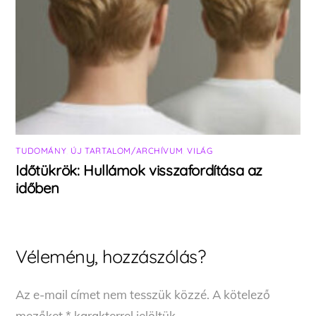
TUDOMÁNY
,
ÚJ TARTALOM/ARCHÍVUM
,
VILÁG
Időtükrök: Hullámok visszafordítása az
időben
Vélemény, hozzászólás?
Az e-mail címet nem tesszük közzé.
A kötelező
mezőket
*
karakterrel jelöltük