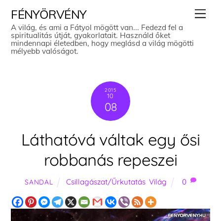
Skip
Men
FÉNYÖRVÉNY
to
A világ, és ami a Fátyol mögött van... Fedezd fel a
spiritualitás útját, gyakorlatait. Használd őket
content
mindennapi életedben, hogy meglásd a világ mögötti
mélyebb valóságot.
2015
10
08
Láthatóvá váltak egy ősi
robbanás repeszei
Csillagászat/Űrkutatás
,
Világ
0
SANDAL