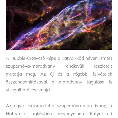
A Hubble-űrtávcső képe a Fátyol-köd néven ismert
szupernóva-maradvány rendkívüli részleteit
mutatja meg. Az új és a régebbi felvételek
összehasonlításával a maradvány tágulása is
vizsgálható lesz majd.
Az egyik legismertebb szupernóva-maradvány, a
Hattyú csillagképben megfigyelhető Fátyol-köd