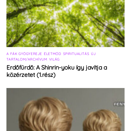
A FÁK GYÓGYEREJE
,
ÉLETMÓD
,
SPIRITUALITÁS
,
ÚJ
TARTALOM/ARCHÍVUM
,
VILÁG
Erdőfürdő: A Shinrin-yoku így javítja a
közérzetet (1.rész)