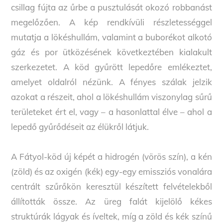
csillag fújta az űrbe a pusztulását okozó robbanást
megelőzően. A kép rendkívüli részletességgel
mutatja a lökéshullám, valamint a buborékot alkotó
gáz és por ütközésének következtében kialakult
szerkezetet. A köd gyűrött lepedőre emlékeztet,
amelyet oldalról nézünk. A fényes szálak jelzik
azokat a részeit, ahol a lökéshullám viszonylag sűrű
területeket ért el, vagy – a hasonlattal élve – ahol a
lepedő gyűrődéseit az élükről látjuk.
A Fátyol-köd új képét a hidrogén (vörös szín), a kén
(zöld) és az oxigén (kék) egy-egy emissziós vonalára
centrált szűrőkön keresztül készített felvételekből
állították össze. Az üreg falát kijelölő kékes
struktúrák lágyak és íveltek, míg a zöld és kék színű