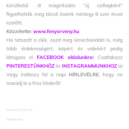
körülbelül -8 magnitúdós “új csillagként”
figyelhették meg távoli őseink mintegy 8 ezer évvel
ezelőtt.
Közzétette:
www.fenyorveny.hu
Ha tetszett a cikk, oszd meg ismerőseiddel is, még
több érdekességért, képért és videóért pedig
látogass el
FACEBOOK oldalunkra
! Csatlakozz
PINTERESTÜNKHÖZ
és
INSTAGRAMMUNKHOZ
is!
Vagy iratkozz fel a napi
HÍRLEVÉLRE
, hogy ne
maradj le a friss hírekről!
Forrás:
STScI-2015-29
csillagaszat.hu