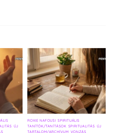
UÁLIS
ROXIE NAFOUSI
,
SPIRITUÁLIS
ALITÁS
,
ÚJ
TANÍTÓK/TANÍTÁSOK
,
SPIRITUALITÁS
,
ÚJ
ÁS
TARTALOM/ARCHÍVUM
,
VONZÁS