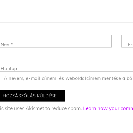
Név
*
E-
Honlap
A nevem, e-mail címem, és weboldalcímem mentése a b
is site uses Akismet to reduce spam.
Learn how your comme