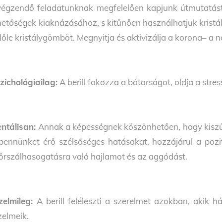
végzendő feladatunknak megfelelően kapjunk útmutatást.
hetőségek kiaknázásához, s kitűnően használhatjuk kristály
lőle kristálygömböt. Megnyitja és aktivizálja a korona– a 
zichológiailag:
A berill fokozza a bátorságot, oldja a stre
ntálisan:
Annak a képességnek köszönhetően, hogy kiszűri
bennünket érő szélsőséges hatásokat, hozzájárul a pozi
őrszálhasogatásra való hajlamot és az aggódást.
zelmileg:
A berill feléleszti a szerelmet azokban, akik 
zelmeik.