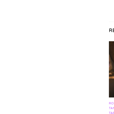
R
RO
TA
TA