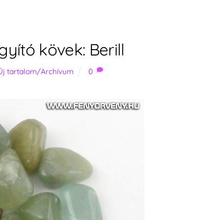
ító kövek: Berill
Új tartalom/Archívum
0