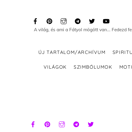
Skip
to
content
A világ, és ami a Fátyol mögött van... Fedezd f
ÚJ TARTALOM/ARCHÍVUM
SPIRIT
VILÁGOK
SZIMBÓLUMOK
MOT