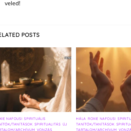
veled!
ELATED POSTS
XIE NAFOUSI
,
SPIRITUÁLIS
HÁLA
,
ROXIE NAFOUSI
,
SPIRIT
NÍTÓK/TANÍTÁSOK
,
SPIRITUALITÁS
,
ÚJ
TANÍTÓK/TANÍTÁSOK
,
SPIRITU
RTALOM/ARCHÍVUM
,
VONZÁS
TARTALOM/ARCHÍVUM
,
VONZ