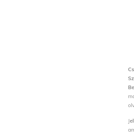
Cs
Sz
Be
ma
ol
J
e
am