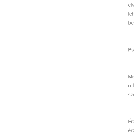
el
le
be
Ps
Me
a 
sz
Ér
ér