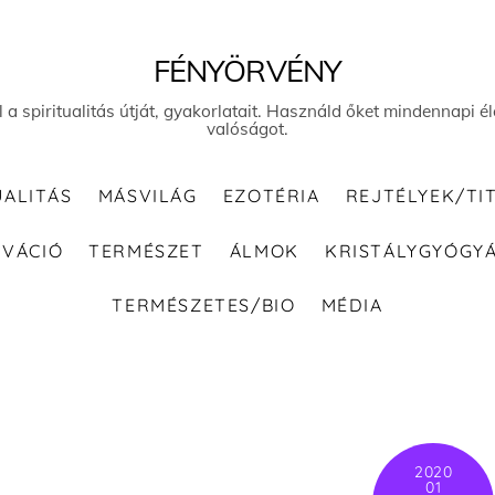
FÉNYÖRVÉNY
el a spiritualitás útját, gyakorlatait. Használd őket mindennapi
valóságot.
UALITÁS
MÁSVILÁG
EZOTÉRIA
REJTÉLYEK/TI
IVÁCIÓ
TERMÉSZET
ÁLMOK
KRISTÁLYGYÓGY
TERMÉSZETES/BIO
MÉDIA
2020
01