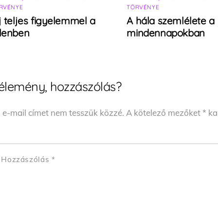
RVÉNYE
TÖRVÉNYE
j teljes figyelemmel a
A hála szemlélete a
elenben
mindennapokban
élemény, hozzászólás?
 e-mail címet nem tesszük közzé.
A kötelező mezőket
*
kar
Hozzászólás
*