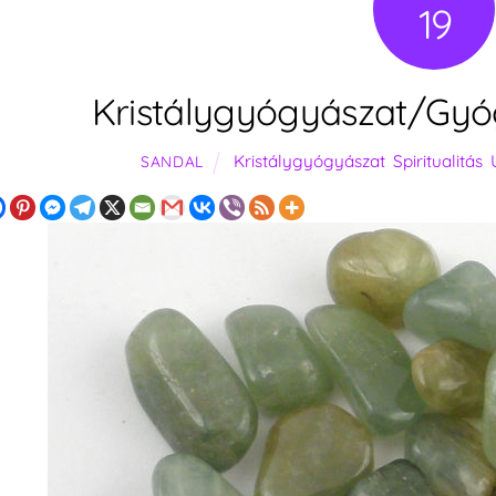
19
Kristálygyógyászat/Gyógy
Kristálygyógyászat
,
Spiritualitás
,
SANDAL