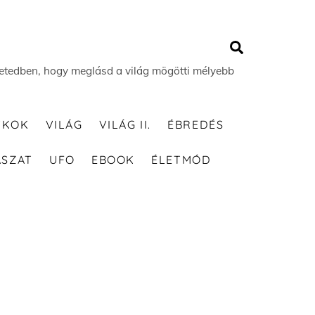
Search
 életedben, hogy meglásd a világ mögötti mélyebb
TKOK
VILÁG
VILÁG II.
ÉBREDÉS
ÁSZAT
UFO
EBOOK
ÉLETMÓD