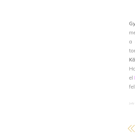
G
mé
a 
to
Kö
Ha
el
fe
Judy 