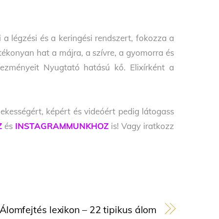
íti a légzési és a keringési rendszert, fokozza a
tékonyan hat a májra, a szívre, a gyomorra és
ezményeit Nyugtató hatású kő. Elixírként a
ekességért, képért és videóért pedig látogass
Z
és
INSTAGRAMMUNKHOZ
is! Vagy iratkozz
Álomfejtés lexikon – 22 tipikus álom