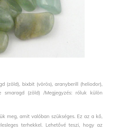
(zöld), bixbit (vörös), aranyberill (heliodor),
che smaragd (zöld) /Megjegyzés: róluk külön
gyük meg, amit valóban szükséges. Ez az a kő,
elesleges terhekkel. Lehetővé teszi, hogy az