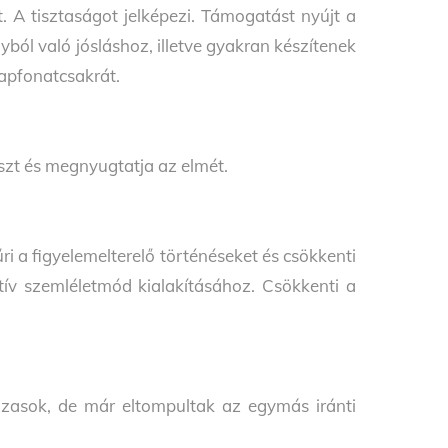
 A tisztaságot jelképezi. Támogatást nyújt a
ból való jósláshoz, illetve gyakran készítenek
napfonatcsakrát.
sszt és megnyugtatja az elmét.
 a figyelemelterelő történéseket és csökkenti
tív szemléletmód kialakításához. Csökkenti a
házasok, de már eltompultak az egymás iránti