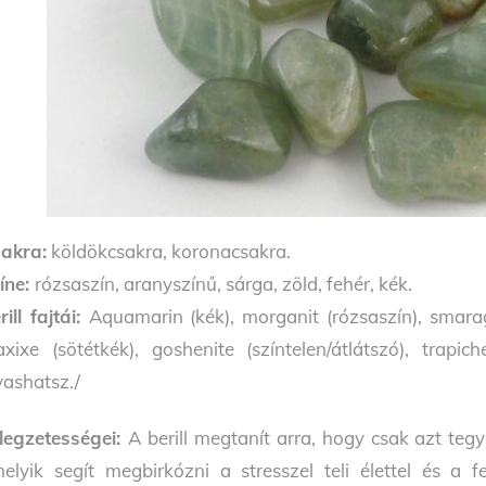
akra:
köldökcsakra, koronacsakra.
íne:
rózsaszín, aranyszínű, sárga, zöld, fehér, kék.
rill fajtái:
Aquamarin (kék), morganit (rózsaszín), smaragd 
xixe (sötétkék), goshenite (színtelen/átlátszó), trapi
vashatsz./
llegzetességei:
A berill megtanít arra, hogy csak azt te
elyik segít megbirkózni a stresszel teli élettel és a f