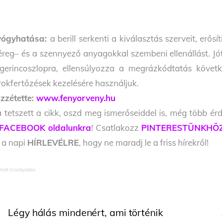
yógyhatása:
a berill serkenti a kiválasztás szerveit, erős
reg– és a szennyező anyagokkal szembeni ellenállást. Jó
gerincoszlopra, ellensúlyozza a megrázkódtatás követk
rokfertőzések kezelésére használjuk.
zzétette:
www.fenyorveny.hu
 tetszett a cikk, oszd meg ismerőseiddel is, még több érd
FACEBOOK oldalunkra
! Csatlakozz
PINTERESTÜNKHÖ
l a napi
HÍRLEVÉLRE
, hogy ne maradj le a friss hírekről!
Hall: Kristálybiblia
Légy hálás mindenért, ami történik