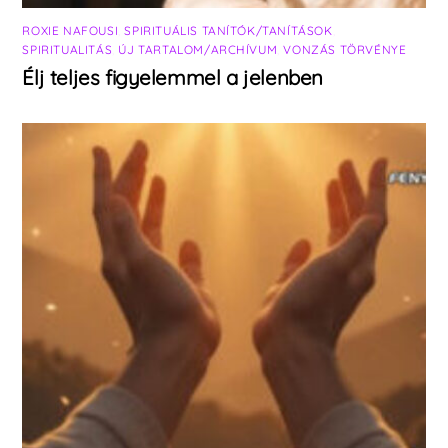
ROXIE NAFOUSI
,
SPIRITUÁLIS TANÍTÓK/TANÍTÁSOK
,
SPIRITUALITÁS
,
ÚJ TARTALOM/ARCHÍVUM
,
VONZÁS TÖRVÉNYE
Élj teljes figyelemmel a jelenben