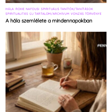
HÁLA
,
ROXIE NAFOUSI
,
SPIRITUÁLIS TANÍTÓK/TANÍTÁSOK
,
SPIRITUALITÁS
,
ÚJ TARTALOM/ARCHÍVUM
,
VONZÁS TÖRVÉNYE
A hála szemlélete a mindennapokban