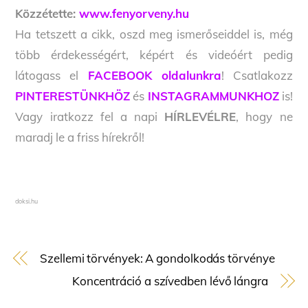
Közzétette:
www.fenyorveny.hu
Ha tetszett a cikk, oszd meg ismerőseiddel is, még
több érdekességért, képért és videóért pedig
látogass el
FACEBOOK oldalunkra
! Csatlakozz
PINTERESTÜNKHÖZ
és
INSTAGRAMMUNKHOZ
is!
Vagy iratkozz fel a napi
HÍRLEVÉLRE
, hogy ne
maradj le a friss hírekről!
doksi.hu
Szellemi törvények: A gondolkodás törvénye
Koncentráció a szívedben lévő lángra