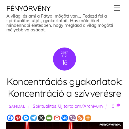
Skip
Men
FÉNYÖRVÉNY
to
A világ, és ami a Fátyol mögött van... Fedezd fel a
spiritualitás útját, gyakorlatait. Használd őket
content
mindennapi életedben, hogy meglásd a világ mögötti
mélyebb valóságot.
2017
02
16
Koncentrációs gyakorlatok:
Koncentráció a szívverésre
Spiritualitás
,
Új tartalom/Archívum
0
SANDAL