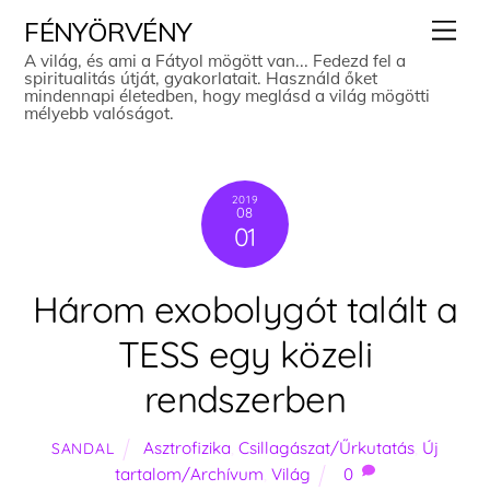
Skip
Men
FÉNYÖRVÉNY
to
A világ, és ami a Fátyol mögött van... Fedezd fel a
spiritualitás útját, gyakorlatait. Használd őket
content
mindennapi életedben, hogy meglásd a világ mögötti
mélyebb valóságot.
2019
08
01
Három exobolygót talált a
TESS egy közeli
rendszerben
Asztrofizika
,
Csillagászat/Űrkutatás
,
Új
SANDAL
tartalom/Archívum
,
Világ
0