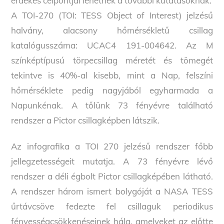
érdekes célpontjai lehetnek a további kutatásoknak.
A TOI-270 (TOI: TESS Object of Interest) jelzésű
halvány, alacsony hőmérsékletű csillag
katalógusszáma: UCAC4 191-004642. Az M
színképtípusú törpecsillag méretét és tömegét
tekintve is 40%-al kisebb, mint a Nap, felszíni
hőmérséklete pedig nagyjából egyharmada a
Napunkénak. A tőlünk 73 fényévre található
rendszer a Pictor csillagképben látszik.
Az infografika a TOI 270 jelzésű rendszer főbb
jellegzetességeit mutatja. A 73 fényévre lévő
rendszer a déli égbolt Pictor csillagképében látható.
A rendszer három ismert bolygóját a NASA TESS
űrtávcsöve fedezte fel csillaguk periodikus
fényességcsökkenéseinek hála, amelyeket az előtte