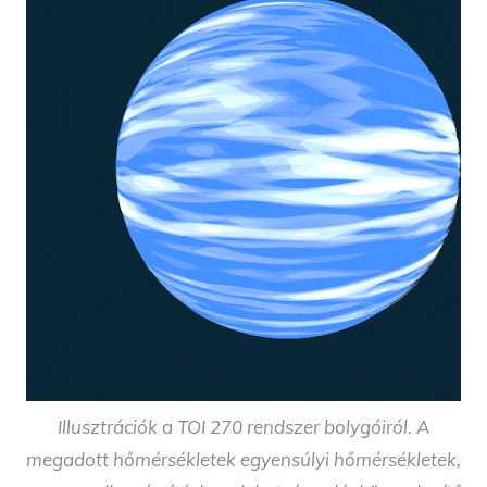
Illusztrációk a TOI 270 rendszer bolygóiról. A
megadott hőmérsékletek egyensúlyi hőmérsékletek,