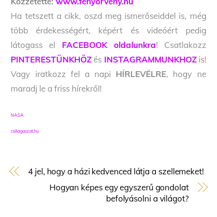
Közzétette:
www.fenyorveny.hu
Ha tetszett a cikk, oszd meg ismerőseiddel is, még
több érdekességért, képért és videóért pedig
látogass el
FACEBOOK oldalunkra
! Csatlakozz
PINTERESTÜNKHÖZ
és
INSTAGRAMMUNKHOZ
is!
Vagy iratkozz fel a napi
HÍRLEVÉLRE
, hogy ne
maradj le a friss hírekről!
NASA
csillagaszat.hu
4 jel, hogy a házi kedvenced látja a szellemeket!
Hogyan képes egy egyszerű gondolat
befolyásolni a világot?