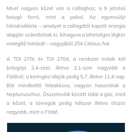
Mivel nagyon közel van a csillaghoz, a b jelzésű
bolygó forró, mint a pokol. Az egyensúlyi
hőmérséklete – amelyet a csillagától kapott energia
alapján számítottak ki, kihagyva a lehetséges légkör
melegítő hatását – nagyjából 254 Celsius-fok.
A TOI 270c és TOI 270d, a rendszer másik két
bolygója 2,4-szer, illetve 2,1-szer nagyobb a
Földnél, a keringési idejük pedig 5,7, illetve 11,4 nap.
Bár mindkettő feleakkora, nagyon hasonlóak a
Neptunuszhoz. Összetevőik között több a gáz, mint
a kőzet, a tömegük pedig hétszer illetve ötször
nagyobb, mint a Földé.