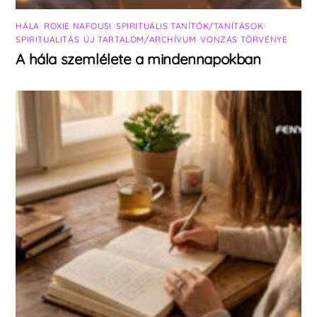
HÁLA
,
ROXIE NAFOUSI
,
SPIRITUÁLIS TANÍTÓK/TANÍTÁSOK
,
SPIRITUALITÁS
,
ÚJ TARTALOM/ARCHÍVUM
,
VONZÁS TÖRVÉNYE
A hála szemlélete a mindennapokban