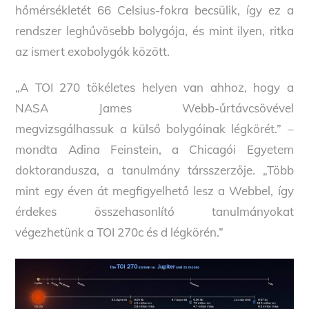
hőmérsékletét 66 Celsius-fokra becsülik, így ez a
rendszer leghűvösebb bolygója, és mint ilyen, ritka
az ismert exobolygók között.
„A TOI 270 tökéletes helyen van ahhoz, hogy a
NASA James Webb-űrtávcsövével
megvizsgálhassuk a külső bolygóinak légkörét.” –
mondta Adina Feinstein, a Chicagói Egyetem
doktorandusza, a tanulmány társszerzője. „Több
mint egy éven át megfigyelhető lesz a Webbel, így
érdekes összehasonlító tanulmányokat
végezhetünk a TOI 270c és d légkörén.”