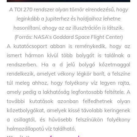
A TOI 270 rendszer olyan tömör elrendezésű, hogy
leginkább a Jupiterhez és holdjaihoz lehetne
hasonlítani, ahogy az az illusztráción is látszik.
(Forrás: NASA’s Goddard Space Flight Center)
A kutatócsoport abban is reménykedik, hogy az
ismert hármon kívül több bolygót is találnak a
rendszerben. Ha a d jelű bolygó kőzetmaggal
rendelkezik, amelyet vékony légkör borít, a felszíne
túl meleg ahhoz, hogy folyékony víz legyen rajta,
amely pedig a lakhatóság legfontosabb feltétele. A
további kutatások azonban felfedhetnek olyan
kőzetbolygókat, amelyek kissé távolabb keringenek
a csillagtól, és hűvösebb felszínükön folyékony
halmazállapotú víz található.