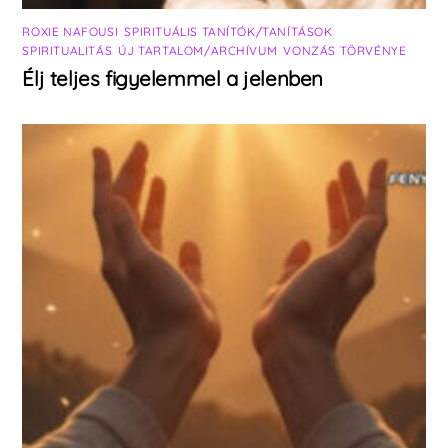
ROXIE NAFOUSI
,
SPIRITUÁLIS TANÍTÓK/TANÍTÁSOK
,
SPIRITUALITÁS
,
ÚJ TARTALOM/ARCHÍVUM
,
VONZÁS TÖRVÉNYE
Élj teljes figyelemmel a jelenben