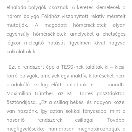
elhaladó bolygók okoznak. A keretes kiemelések a
három bolygó Földhöz viszonyított relatív méreteit
mutatják. A megadott hőmérsékletek olyan
egyensúlyi hőmérsékletek, amelyeket a lehetséges
légkör melegítő hatását figyelmen kívül hagyva
kalkuláltak ki.
„Ezt a rendszert épp a TESS-nek találták ki – kicsi,
forró bolygók, amelyek egy inaktív, kitöréseket nem
produkáló csillag előtt haladnak el.” – mondta
Maximilian Günther, az MIT Torres posztdoktori
ösztöndíjasa. „Ez a csillag békés, és nagyon közel
van hozzánk, így aztán sokkal fényesebb, mint a
hasonló rendszerek csillagai. További
megfigyelésekkel hamarosan meghatározhatjuk a