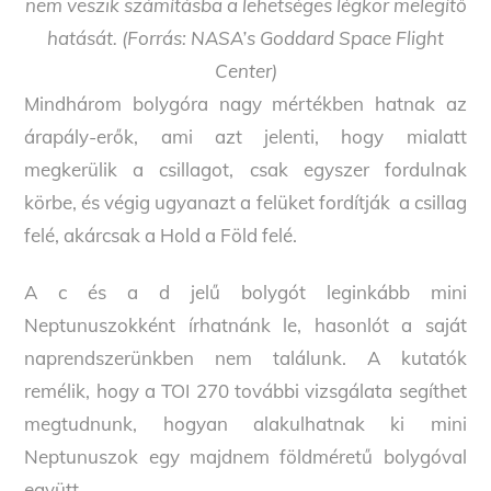
nem veszik számításba a lehetséges légkör melegítő
hatását. (Forrás: NASA’s Goddard Space Flight
Center)
Mindhárom bolygóra nagy mértékben hatnak az
árapály-erők, ami azt jelenti, hogy mialatt
megkerülik a csillagot, csak egyszer fordulnak
körbe, és végig ugyanazt a felüket fordítják a csillag
felé, akárcsak a Hold a Föld felé.
A c és a d jelű bolygót leginkább mini
Neptunuszokként írhatnánk le, hasonlót a saját
naprendszerünkben nem találunk. A kutatók
remélik, hogy a TOI 270 további vizsgálata segíthet
megtudnunk, hogyan alakulhatnak ki mini
Neptunuszok egy majdnem földméretű bolygóval
együtt.