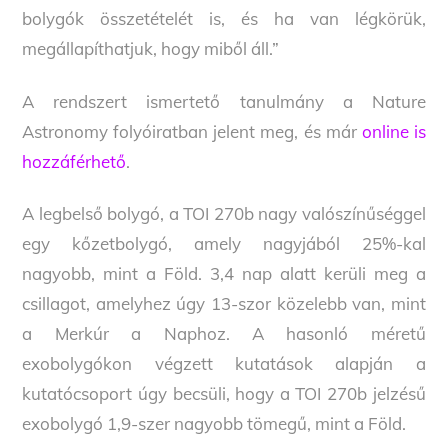
bolygók összetételét is, és ha van légkörük,
megállapíthatjuk, hogy miből áll.”
A rendszert ismertető tanulmány a Nature
Astronomy folyóiratban jelent meg, és már
online is
hozzáférhető
.
A legbelső bolygó, a TOI 270b nagy valószínűséggel
egy kőzetbolygó, amely nagyjából 25%-kal
nagyobb, mint a Föld. 3,4 nap alatt kerüli meg a
csillagot, amelyhez úgy 13-szor közelebb van, mint
a Merkúr a Naphoz. A hasonló méretű
exobolygókon végzett kutatások alapján a
kutatócsoport úgy becsüli, hogy a TOI 270b jelzésű
exobolygó 1,9-szer nagyobb tömegű, mint a Föld.