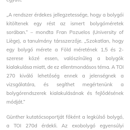
„A rendszer érdekes jellegzetessége, hogy a bolygói
kitöltenek egy rést az ismert bolygóméretek
sorában.” – mondta Fran Pozuelos (University of
Liège), a tanulmány társszerzője. „Szokatlan, hogy
egy bolygó mérete a Föld méretének 1,5 és 2-
szerese közé essen, valószínűleg a bolygók
kialakulása miatt, de ez ellentmondásos téma. A TOI
270 kiváló lehetőség ennek a jelenségnek a
vizsgálatára, és segíthet megértenünk a
bolygórendszerek kialakulásának és fejlődésének
módját.”
Günther kutatócsoportját főként a legkülső bolygó,
a TOI 270d érdekli. Az exobolygó egyensúlyi