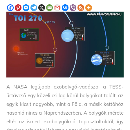
A NASA legújabb exobolygó-vadásza, a TESS-
űrtávcső egy közeli csillag körül bolygókat talált: az
egyik kicsit nagyobb, mint a Föld, a másik kettőhöz
hasonló nincs a Naprendszerben. A bolygók mérete
eltér az ismert exobolygóknál tapasztaltaktól, így