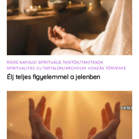
ROXIE NAFOUSI
,
SPIRITUÁLIS TANÍTÓK/TANÍTÁSOK
,
SPIRITUALITÁS
,
ÚJ TARTALOM/ARCHÍVUM
,
VONZÁS TÖRVÉNYE
Élj teljes figyelemmel a jelenben