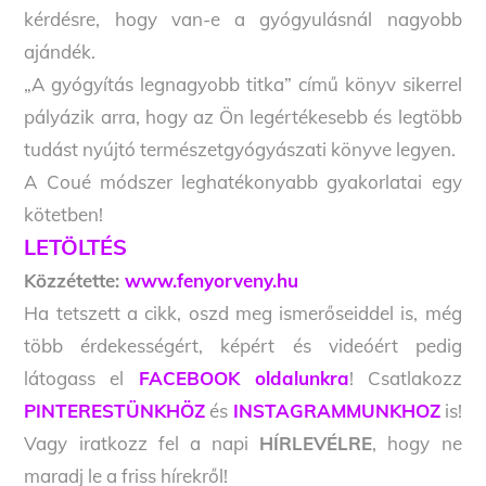
kérdésre, hogy van-e a gyógyulásnál nagyobb
ajándék.
„A gyógyítás legnagyobb titka” című könyv sikerrel
pályázik arra, hogy az Ön legértékesebb és legtöbb
tudást nyújtó természetgyógyászati könyve legyen.
A Coué módszer leghatékonyabb gyakorlatai egy
kötetben!
LETÖLTÉS
Közzétette:
www.fenyorveny.hu
Ha tetszett a cikk, oszd meg ismerőseiddel is, még
több érdekességért, képért és videóért pedig
látogass el
FACEBOOK oldalunkra
! Csatlakozz
PINTERESTÜNKHÖZ
és
INSTAGRAMMUNKHOZ
is!
Vagy iratkozz fel a napi
HÍRLEVÉLRE
, hogy ne
maradj le a friss hírekről!