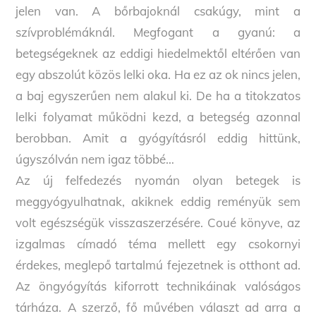
jelen van. A bőrbajoknál csakúgy, mint a
szívproblémáknál. Megfogant a gyanú: a
betegségeknek az eddigi hiedelmektől eltérően van
egy abszolút közös lelki oka. Ha ez az ok nincs jelen,
a baj egyszerűen nem alakul ki. De ha a titokzatos
lelki folyamat működni kezd, a betegség azonnal
berobban. Amit a gyógyításról eddig hittünk,
úgyszólván nem igaz többé…
Az új felfedezés nyomán olyan betegek is
meggyógyulhatnak, akiknek eddig reményük sem
volt egészségük visszaszerzésére. Coué könyve, az
izgalmas címadó téma mellett egy csokornyi
érdekes, meglepő tartalmú fejezetnek is otthont ad.
Az öngyógyítás kiforrott technikáinak valóságos
tárháza. A szerző, fő művében választ ad arra a