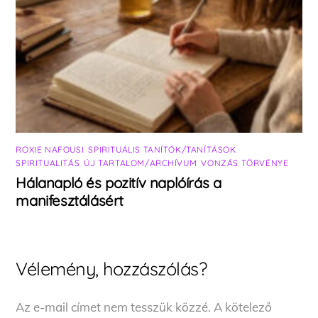
ROXIE NAFOUSI
,
SPIRITUÁLIS TANÍTÓK/TANÍTÁSOK
,
SPIRITUALITÁS
,
ÚJ TARTALOM/ARCHÍVUM
,
VONZÁS TÖRVÉNYE
Hálanapló és pozitív naplóírás a
manifesztálásért
Vélemény, hozzászólás?
Az e-mail címet nem tesszük közzé.
A kötelező