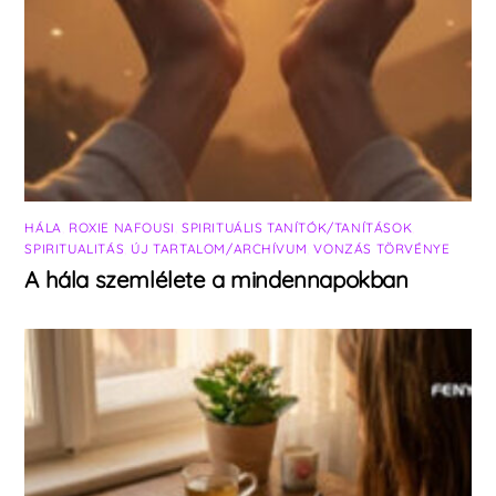
HÁLA
,
ROXIE NAFOUSI
,
SPIRITUÁLIS TANÍTÓK/TANÍTÁSOK
,
SPIRITUALITÁS
,
ÚJ TARTALOM/ARCHÍVUM
,
VONZÁS TÖRVÉNYE
A hála szemlélete a mindennapokban