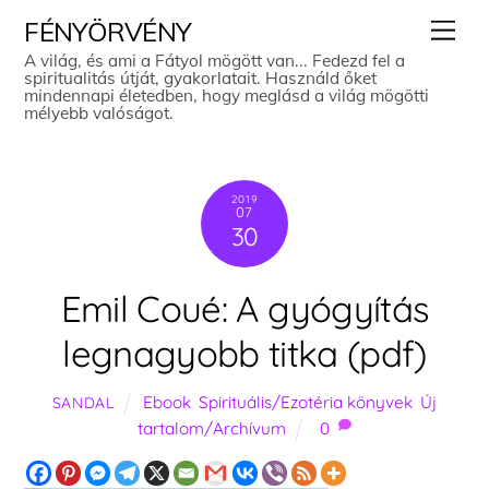
Skip
Men
FÉNYÖRVÉNY
to
A világ, és ami a Fátyol mögött van... Fedezd fel a
spiritualitás útját, gyakorlatait. Használd őket
content
mindennapi életedben, hogy meglásd a világ mögötti
mélyebb valóságot.
2019
07
30
Emil Coué: A gyógyítás
legnagyobb titka (pdf)
Ebook
,
Spirituális/Ezotéria könyvek
,
Új
SANDAL
tartalom/Archívum
0