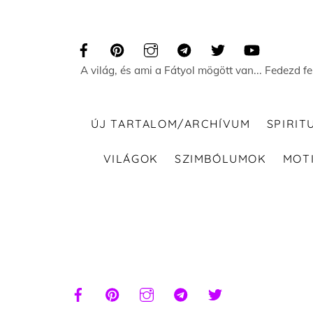
Skip
to
content
A világ, és ami a Fátyol mögött van... Fedezd f
ÚJ TARTALOM/ARCHÍVUM
SPIRIT
VILÁGOK
SZIMBÓLUMOK
MOT