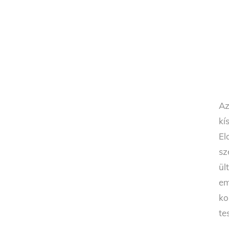
Az
kí
El
sz
ül
em
ko
te