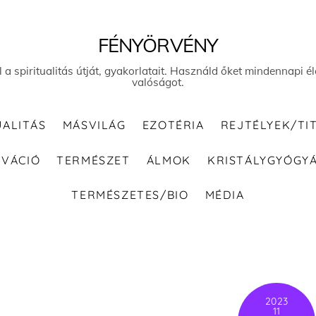
FÉNYÖRVÉNY
el a spiritualitás útját, gyakorlatait. Használd őket mindennapi
valóságot.
UALITÁS
MÁSVILÁG
EZOTÉRIA
REJTÉLYEK/TI
IVÁCIÓ
TERMÉSZET
ÁLMOK
KRISTÁLYGYÓGY
TERMÉSZETES/BIO
MÉDIA
2023
11