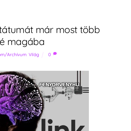
antátumát már most több
tné magába
lom/Archívum
,
Világ
0