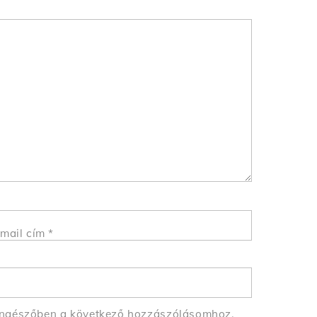
mail cím
*
öngészőben a következő hozzászólásomhoz.