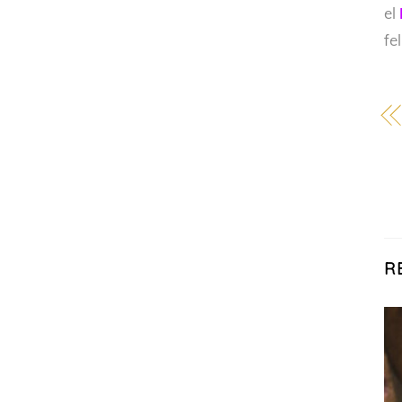
el
fe
R