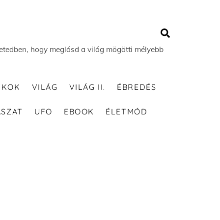
Search
 életedben, hogy meglásd a világ mögötti mélyebb
TKOK
VILÁG
VILÁG II.
ÉBREDÉS
ÁSZAT
UFO
EBOOK
ÉLETMÓD