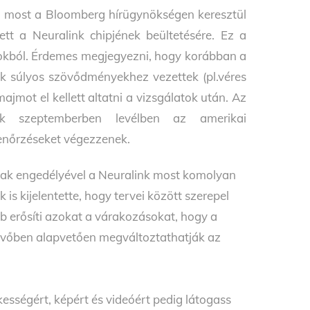
a, most a Bloomberg hírügynökségen keresztül
tt a Neuralink chipjének beültetésére. Ez a
nyokból. Érdemes megjegyezni, hogy korábban a
tek súlyos szövődményekhez vezettek (pl.véres
jmot el kellett altatni a vizsgálatok után. Az
tek szeptemberben levélben az amerikai
lenőrzéseket végezzenek.
nak engedélyével a Neuralink most komolyan
k is kijelentette, hogy tervei között szerepel
bb erősíti azokat a várakozásokat, hogy a
jövőben alapvetően megváltoztathatják az
kességért, képért és videóért pedig látogass