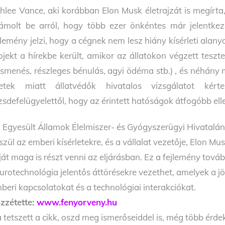
hlee Vance, aki korábban Elon Musk életrajzát is megírt
ámolt be arról, hogy több ezer önkéntes már jelentkeze
jlemény jelzi, hogy a cégnek nem lesz hiány kísérleti ala
ojekt a hírekbe került, amikor az állatokon végzett tesz
smenés, részleges bénulás, agyi ödéma stb.) , és néhány ma
etek miatt állatvédők hivatalos vizsgálatot kér
zsdefelügyelettől, hogy az érintett hatóságok átfogóbb el
 Egyesült Államok Élelmiszer- és Gyógyszerügyi Hivatalá
szül az emberi kísérletekre, és a vállalat vezetője, Elon Mus
ját maga is részt venni az eljárásban. Ez a fejlemény tová
urotechnológia jelentős áttörésekre vezethet, amelyek a 
beri kapcsolatokat és a technológiai interakciókat.
zzétette:
www.fenyorveny.hu
 tetszett a cikk, oszd meg ismerőseiddel is, még több érde