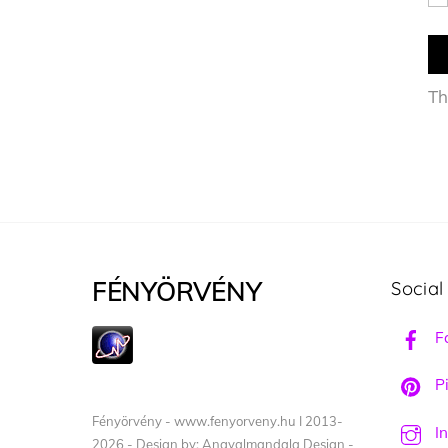
Th
FÉNYÖRVÉNY
Social
F
Pi
Fényörvény - www.fenyorveny.hu I 2013-
I
2026 - Design by: Angyalmandala Design -