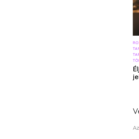
RO
TA
TA
TÖ
Él
j
V
Az