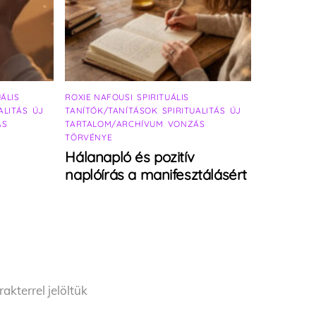
UÁLIS
ROXIE NAFOUSI
,
SPIRITUÁLIS
ALITÁS
,
ÚJ
TANÍTÓK/TANÍTÁSOK
,
SPIRITUALITÁS
,
ÚJ
ÁS
TARTALOM/ARCHÍVUM
,
VONZÁS
TÖRVÉNYE
Hálanapló és pozitív
naplóírás a manifesztálásért
akterrel jelöltük