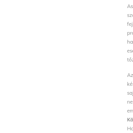
As
sz
fe
pr
ha
es
tő
Az
ké
sa
ne
em
Kö
Ha