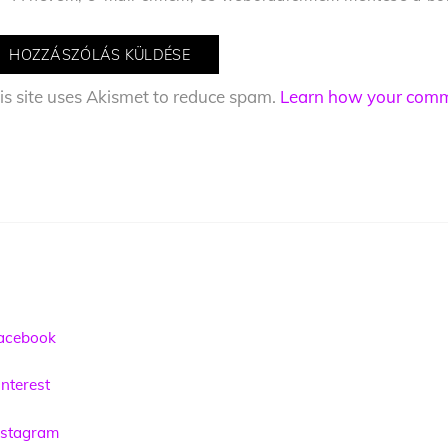
is site uses Akismet to reduce spam.
Learn how your comme
acebook
nterest
nstagram