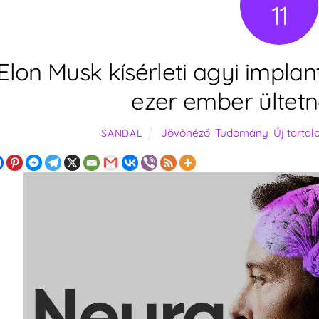
11
Elon Musk kísérleti agyi impl
ezer ember ülte
Jövőnéző
,
Tudomány
,
Új tarta
SANDAL