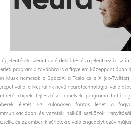
 új jelentések szerint az érdeklődés és a jelentkezők sz
sérleti programja továbbra is a figyelem középpontjában 
on Musk nemcsak a SpaceX, a Tesla és a X (ex-Twitter) 
erepet vállal a Neuralink nevű neurotechnológiai vállalatba
tethető chipek fejlesztése, amelyek programozható a
berek életét. Ez különösen fontos lehet a fogya
mmunikációban és vezeték nélküli eszközök irányításá
sztelik, és az emberi kísérletekre való engedélyt ezév máj