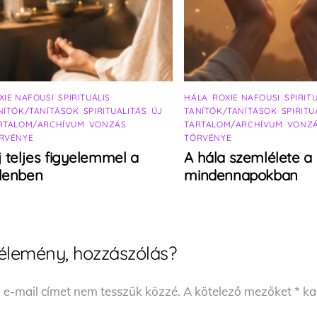
XIE NAFOUSI
,
SPIRITUÁLIS
HÁLA
,
ROXIE NAFOUSI
,
SPIRIT
NÍTÓK/TANÍTÁSOK
,
SPIRITUALITÁS
,
ÚJ
TANÍTÓK/TANÍTÁSOK
,
SPIRITU
RTALOM/ARCHÍVUM
,
VONZÁS
TARTALOM/ARCHÍVUM
,
VONZ
RVÉNYE
TÖRVÉNYE
j teljes figyelemmel a
A hála szemlélete a
elenben
mindennapokban
élemény, hozzászólás?
 e-mail címet nem tesszük közzé.
A kötelező mezőket
*
kar