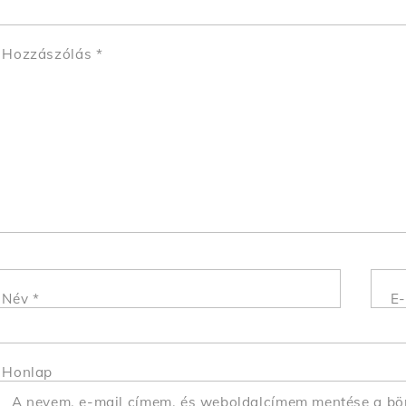
Hozzászólás
*
Név
*
E-
Honlap
A nevem, e-mail címem, és weboldalcímem mentése a b