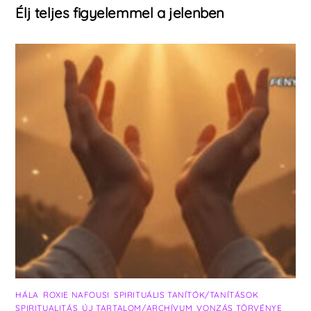
Élj teljes figyelemmel a jelenben
HÁLA
,
ROXIE NAFOUSI
,
SPIRITUÁLIS TANÍTÓK/TANÍTÁSOK
,
SPIRITUALITÁS
,
ÚJ TARTALOM/ARCHÍVUM
,
VONZÁS TÖRVÉNYE