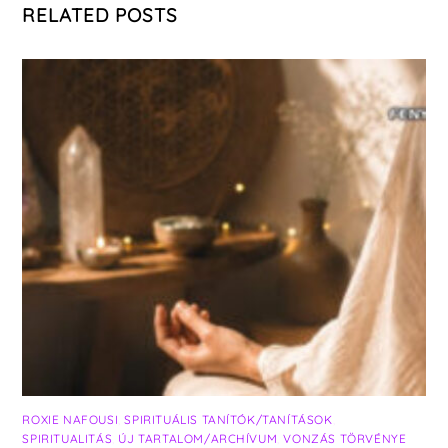
RELATED POSTS
ROXIE NAFOUSI
,
SPIRITUÁLIS TANÍTÓK/TANÍTÁSOK
,
SPIRITUALITÁS
,
ÚJ TARTALOM/ARCHÍVUM
,
VONZÁS TÖRVÉNYE