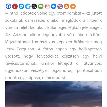
Mintha ledobtak volna egy atombombát – ez jutott
sokaknak az eszébe, amikor meglátták a Phoenix
városa felett kialakult különleges légköri jelenséget.
Az Arizona állam legnagyobb városában feltűnt
légzuhatagot fantasztikus képeken örökítette meg
Jerry Ferguson. A fotós éppen egy helikopteren
utazott, hogy felvételeket készítsen egy helyi
tévécsatornának, amikor létrejött a látványos,
ugyanakkor veszélyes légzuhatag, pontosabban
annak egyik típusa, a microburst.