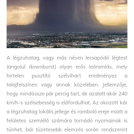
A légzuhatag, vagy más néven lecsapódó légtest
(angolul downburst) olyan erős leáramlás, mely
hirtelen pusztító szélvihart eredményez a
talajfelszínen vagy annak közelében. Jellemzője,
hogy mindössze pár percig tart, de azalatt akár 240
km/h-s szélsebesség is előfordulhat. Az okozott kár
a légzuhatag lokális jellege és romboló ereje miatt a
felületes szemlélő számára tornádó nyomainak is
tűnhet, bár tüzetesebb elemzés során rendszerint