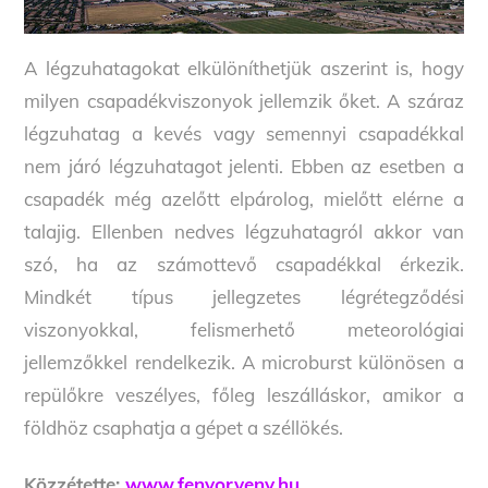
A légzuhatagokat elkülöníthetjük aszerint is, hogy
milyen csapadékviszonyok jellemzik őket. A száraz
légzuhatag a kevés vagy semennyi csapadékkal
nem járó légzuhatagot jelenti. Ebben az esetben a
csapadék még azelőtt elpárolog, mielőtt elérne a
talajig. Ellenben nedves légzuhatagról akkor van
szó, ha az számottevő csapadékkal érkezik.
Mindkét típus jellegzetes légrétegződési
viszonyokkal, felismerhető meteorológiai
jellemzőkkel rendelkezik. A microburst különösen a
repülőkre veszélyes, főleg leszálláskor, amikor a
földhöz csaphatja a gépet a széllökés.
Közzétette:
www.fenyorveny.hu