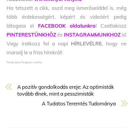
Ha tetszett a cikk, oszd meg ismerőseiddel is, még
több érdekességért, képért és videóért pedig
látogass el
FACEBOOK oldalunkra
! Csatlakozz
PINTERESTÜNKHÖZ
és
INSTAGRAMMUNKHOZ
is!
Vagy iratkozz fel a napi
HÍRLEVÉLRE
, hogy ne
maradj le a friss hírekről!
Forrás: Jerry Ferguson, met.hu
A pozitív gondolkodás ereje: Az optimisták
tovább élnek, mint a pesszimisták
A Tudatos Teremtés Tudománya