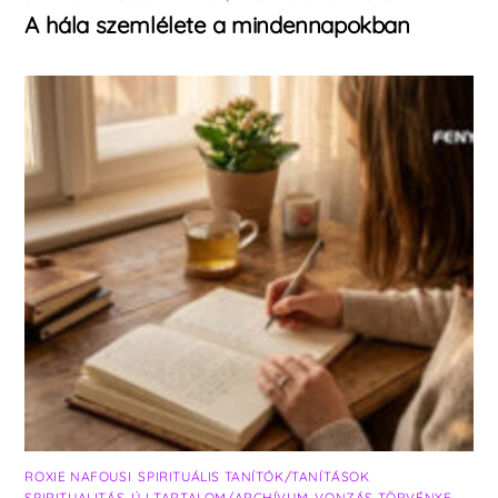
A hála szemlélete a mindennapokban
ROXIE NAFOUSI
,
SPIRITUÁLIS TANÍTÓK/TANÍTÁSOK
,
SPIRITUALITÁS
,
ÚJ TARTALOM/ARCHÍVUM
,
VONZÁS TÖRVÉNYE