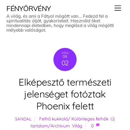
Skip
Men
FÉNYÖRVÉNY
to
A világ, és ami a Fátyol mögött van... Fedezd fel a
spiritualitás útját, gyakorlatait. Használd őket
content
mindennapi életedben, hogy meglásd a világ mögötti
mélyebb valóságot.
2016
08
02
Elképesztő természeti
jelenséget fotóztak
Phoenix felett
Felhő kukkoló/ Különleges felhők
,
Új
SANDAL
tartalom/Archívum
,
Világ
0