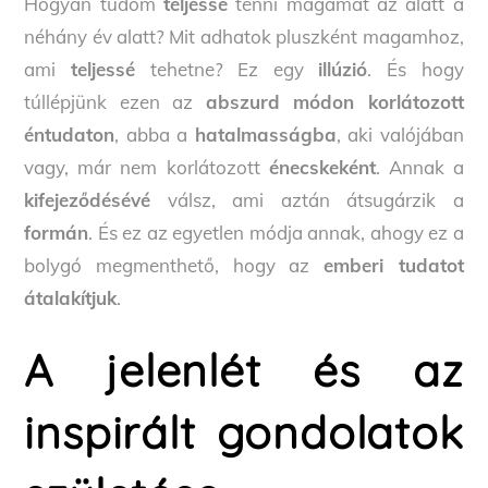
Hogyan tudom
teljessé
tenni magamat az alatt a
néhány év alatt? Mit adhatok pluszként magamhoz,
ami
teljessé
tehetne? Ez egy
illúzió
. És hogy
túllépjünk ezen az
abszurd módon korlátozott
éntudaton
, abba a
hatalmasságba
, aki valójában
vagy, már nem korlátozott
énecskeként
. Annak a
kifejeződésévé
válsz, ami aztán átsugárzik a
formán
. És ez az egyetlen módja annak, ahogy ez a
bolygó megmenthető, hogy az
emberi tudatot
átalakítjuk
.
A jelenlét és az
inspirált gondolatok