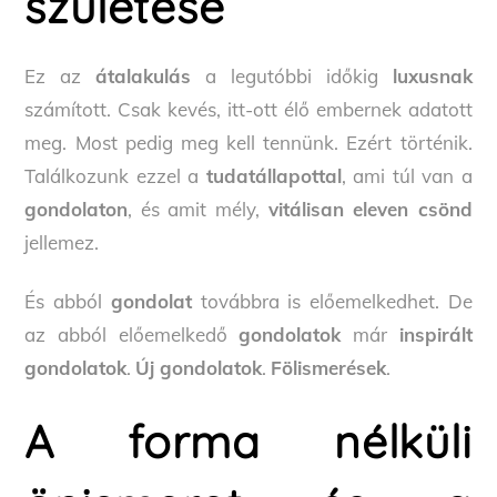
születése
Ez az
átalakulás
a legutóbbi időkig
luxusnak
számított. Csak kevés, itt-ott élő embernek adatott
meg. Most pedig meg kell tennünk. Ezért történik.
Találkozunk ezzel a
tudatállapottal
, ami túl van a
gondolaton
, és amit mély,
vitálisan eleven csönd
jellemez.
És abból
gondolat
továbbra is előemelkedhet. De
az abból előemelkedő
gondolatok
már
inspirált
gondolatok
.
Új gondolatok
.
Fölismerések
.
A forma nélküli