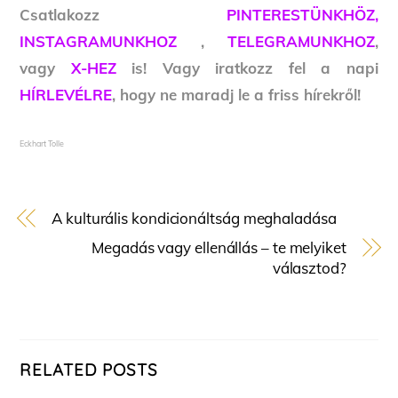
Csatlakozz
PINTERESTÜNKHÖZ,
INSTAGRAMUNKHOZ
,
TELEGRAMUNKHOZ
,
vagy
X-HEZ
is! Vagy iratkozz fel a napi
HÍRLEVÉLRE
, hogy ne maradj le a friss hírekről!
Eckhart Tolle
A kulturális kondicionáltság meghaladása
Megadás vagy ellenállás – te melyiket
választod?
RELATED POSTS