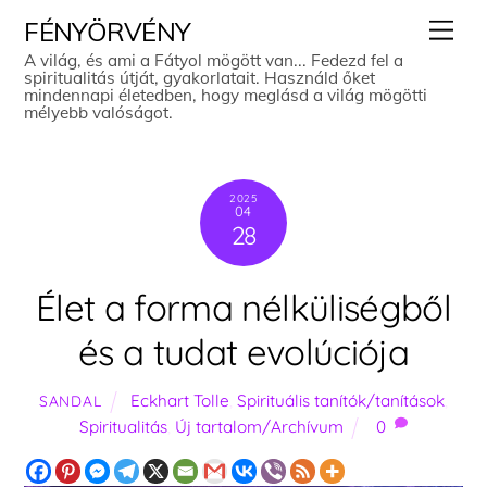
Skip
Men
FÉNYÖRVÉNY
to
A világ, és ami a Fátyol mögött van... Fedezd fel a
spiritualitás útját, gyakorlatait. Használd őket
content
mindennapi életedben, hogy meglásd a világ mögötti
mélyebb valóságot.
2025
04
28
Élet a forma nélküliségből
és a tudat evolúciója
Eckhart Tolle
,
Spirituális tanítók/tanítások
,
SANDAL
Spiritualitás
,
Új tartalom/Archívum
0