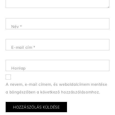
Név
*
E-mail cím
*
Honlap
A nevem, e-mail címem, és weboldalcímem mentése
a böngészőben a következő hozzászólásomhoz.