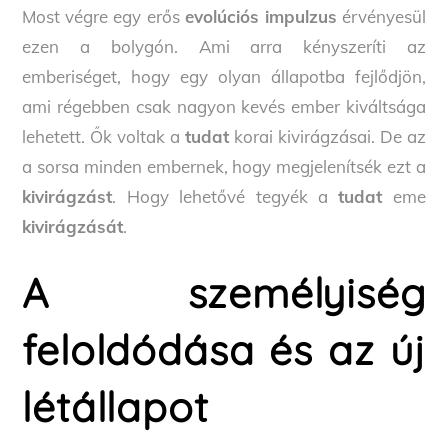
Most végre egy erős
evolúciós impulzus
érvényesül
ezen a bolygón. Ami arra kényszeríti az
emberiséget, hogy egy olyan állapotba fejlődjön,
ami régebben csak nagyon kevés ember kiváltsága
lehetett. Ők voltak a
tudat
korai kivirágzásai. De az
a sorsa minden embernek, hogy megjelenítsék ezt a
kivirágzást
. Hogy lehetővé tegyék a
tudat
eme
kivirágzását
.
A személyiség
feloldódása és az új
létállapot