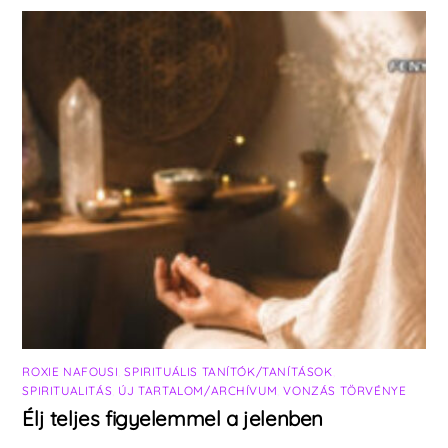
ROXIE NAFOUSI
,
SPIRITUÁLIS TANÍTÓK/TANÍTÁSOK
,
SPIRITUALITÁS
,
ÚJ TARTALOM/ARCHÍVUM
,
VONZÁS TÖRVÉNYE
Élj teljes figyelemmel a jelenben