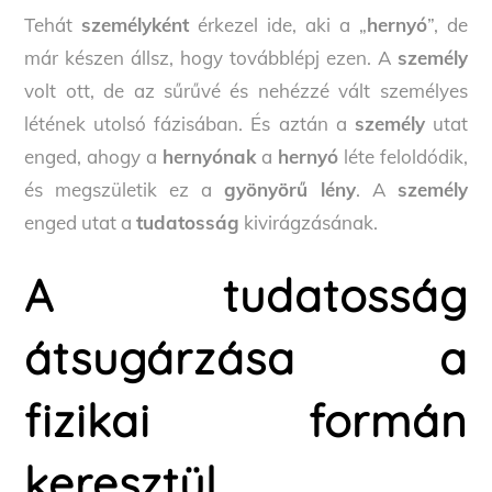
Tehát
személyként
érkezel ide, aki a „
hernyó
”, de
már készen állsz, hogy továbblépj ezen. A
személy
volt ott, de az sűrűvé és nehézzé vált személyes
létének utolsó fázisában. És aztán a
személy
utat
enged, ahogy a
hernyónak
a
hernyó
léte feloldódik,
és megszületik ez a
gyönyörű lény
. A
személy
enged utat a
tudatosság
kivirágzásának.
A tudatosság
átsugárzása a
fizikai formán
keresztül