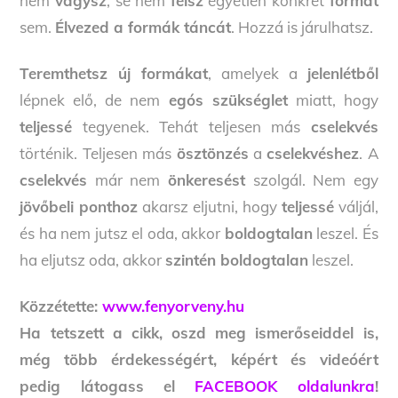
nem
vágysz
, se nem
félsz
egyetlen konkrét
formát
sem.
Élvezed a formák táncát
. Hozzá is járulhatsz.
Teremthetsz új formákat
, amelyek a
jelenlétből
lépnek elő, de nem
egós szükséglet
miatt, hogy
teljessé
tegyenek. Tehát teljesen más
cselekvés
történik. Teljesen más
ösztönzés
a
cselekvéshez
. A
cselekvés
már nem
önkeresést
szolgál. Nem egy
jövőbeli ponthoz
akarsz eljutni, hogy
teljessé
váljál,
és ha nem jutsz el oda, akkor
boldogtalan
leszel. És
ha eljutsz oda, akkor
szintén boldogtalan
leszel.
Közzétette:
www.fenyorveny.hu
Ha tetszett a cikk, oszd meg ismerőseiddel is,
még több érdekességért, képért és videóért
pedig látogass el
FACEBOOK oldalunkra
!