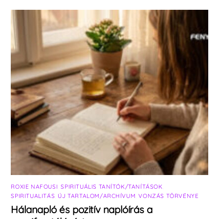
ROXIE NAFOUSI
,
SPIRITUÁLIS TANÍTÓK/TANÍTÁSOK
,
SPIRITUALITÁS
,
ÚJ TARTALOM/ARCHÍVUM
,
VONZÁS TÖRVÉNYE
Hálanapló és pozitív naplóírás a