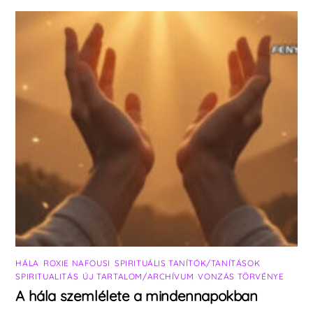
HÁLA
,
ROXIE NAFOUSI
,
SPIRITUÁLIS TANÍTÓK/TANÍTÁSOK
,
SPIRITUALITÁS
,
ÚJ TARTALOM/ARCHÍVUM
,
VONZÁS TÖRVÉNYE
A hála szemlélete a mindennapokban