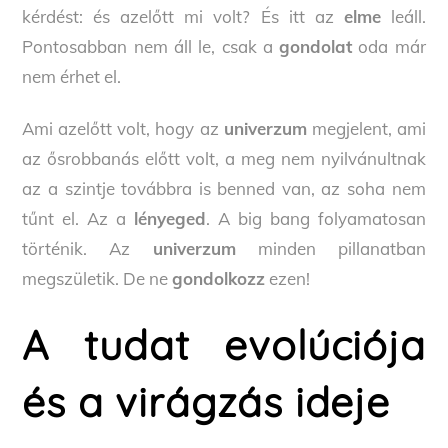
kérdést: és azelőtt mi volt? És itt az
elme
leáll.
Pontosabban nem áll le, csak a
gondolat
oda már
nem érhet el.
Ami azelőtt volt, hogy az
univerzum
megjelent, ami
az ősrobbanás előtt volt, a meg nem nyilvánultnak
az a szintje továbbra is benned van, az soha nem
tűnt el. Az a
lényeged
. A big bang folyamatosan
történik. Az
univerzum
minden pillanatban
megszületik. De ne
gondolkozz
ezen!
A tudat evolúciója
és a virágzás ideje