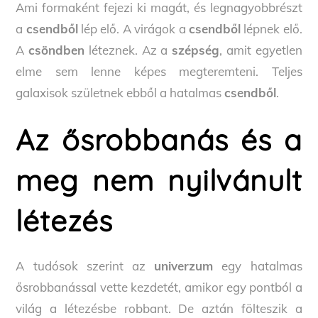
Ami formaként fejezi ki magát, és legnagyobbrészt
a
csendből
lép elő. A virágok a
csendből
lépnek elő.
A
csöndben
léteznek. Az a
szépség
, amit egyetlen
elme sem lenne képes megteremteni. Teljes
galaxisok születnek ebből a hatalmas
csendből
.
Az ősrobbanás és a
meg nem nyilvánult
létezés
A tudósok szerint az
univerzum
egy hatalmas
ősrobbanással vette kezdetét, amikor egy pontból a
világ a létezésbe robbant. De aztán fölteszik a