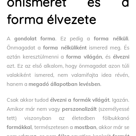
önismeret és a
forma élvezete
A
gondolat
forma
. Ez pedig a
forma nélküli
.
Önmagadat a
forma nélküliként
ismered meg. És
aztán keresztülmenni a
forma világán
, és
élvezni
azt. Ez az első alkalom, hogy önmagadat azon túli
valakiként ismered, nem valamifajta idea révén,
hanem a
megadó állapotban levésben
.
Csak akkor tudod
élvezni a formák világát
. Igazán.
Amikor már nem vagy
perszonalizált
(személyessé
tett) viszonyban az életedben fölbukkanó
formákkal
, természetesen a
mostban
, akkor már se