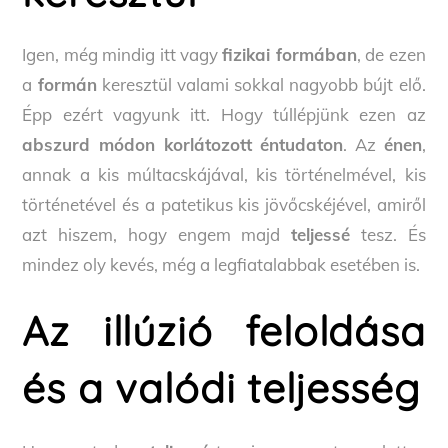
Igen, még mindig itt vagy
fizikai formában
, de ezen
a
formán
keresztül valami sokkal nagyobb bújt elő.
Épp ezért vagyunk itt. Hogy túllépjünk ezen az
abszurd módon korlátozott éntudaton
. Az
énen
,
annak a kis múltacskájával, kis történelmével, kis
történetével és a patetikus kis jövőcskéjével, amiről
azt hiszem, hogy engem majd
teljessé
tesz. És
mindez oly kevés, még a legfiatalabbak esetében is.
Az illúzió feloldása
és a valódi teljesség