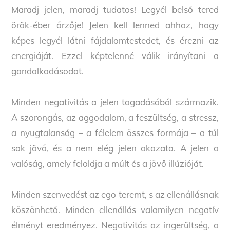
Maradj jelen, maradj tudatos! Legyél belső tered
örök-éber őrzője! Jelen kell lenned ahhoz, hogy
képes legyél látni fájdalomtestedet, és érezni az
energiáját. Ezzel képtelenné válik irányítani a
gondolkodásodat.
Minden negativitás a jelen tagadásából származik.
A szorongás, az aggodalom, a feszültség, a stressz,
a nyugtalanság – a félelem összes formája – a túl
sok jövő, és a nem elég jelen okozata. A jelen a
valóság, amely feloldja a múlt és a jövő illúzióját.
Minden szenvedést az ego teremt, s az ellenállásnak
köszönhető. Minden ellenállás valamilyen negatív
élményt eredményez. Negativitás az ingerültség, a