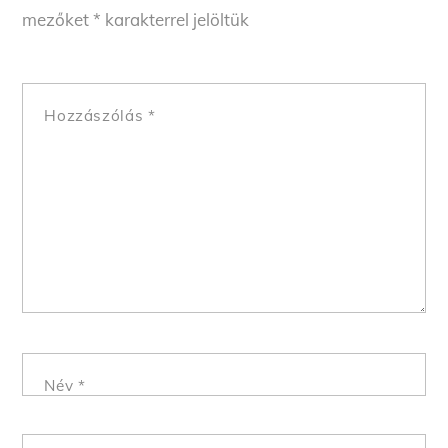
mezőket
*
karakterrel jelöltük
Hozzászólás
*
Név
*