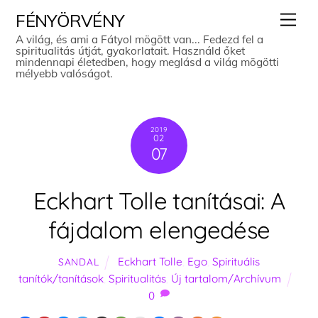
Skip
Men
FÉNYÖRVÉNY
to
A világ, és ami a Fátyol mögött van... Fedezd fel a
spiritualitás útját, gyakorlatait. Használd őket
content
mindennapi életedben, hogy meglásd a világ mögötti
mélyebb valóságot.
2019
02
07
Eckhart Tolle tanításai: A
fájdalom elengedése
Eckhart Tolle
,
Ego
,
Spirituális
SANDAL
tanítók/tanítások
,
Spiritualitás
,
Új tartalom/Archívum
0