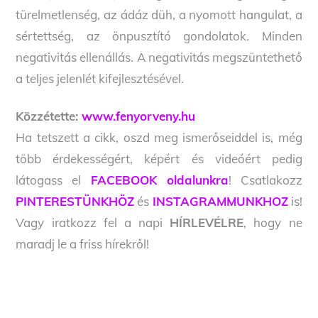
türelmetlenség, az ádáz düh, a nyomott hangulat, a
sértettség, az önpusztító gondolatok. Minden
negativitás ellenállás. A negativitás megszüntethető
a teljes jelenlét kifejlesztésével.
Közzétette:
www.fenyorveny.hu
Ha tetszett a cikk, oszd meg ismerőseiddel is, még
több érdekességért, képért és videóért pedig
látogass el
FACEBOOK oldalunkra
! Csatlakozz
PINTERESTÜNKHÖZ
és
INSTAGRAMMUNKHOZ
is!
Vagy iratkozz fel a napi
HÍRLEVÉLRE
, hogy ne
maradj le a friss hírekről!