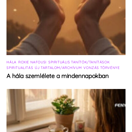
HÁLA
,
ROXIE NAFOUSI
,
SPIRITUÁLIS TANÍTÓK/TANÍTÁSOK
,
SPIRITUALITÁS
,
ÚJ TARTALOM/ARCHÍVUM
,
VONZÁS TÖRVÉNYE
A hála szemlélete a mindennapokban