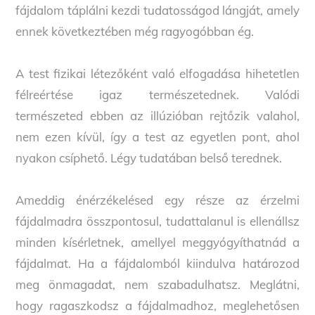
fájdalom táplálni kezdi tudatosságod lángját, amely
ennek következtében még ragyogóbban ég.
A test fizikai létezőként való elfogadása hihetetlen
félreértése igaz természetednek. Valódi
természeted ebben az illúzióban rejtőzik valahol,
nem ezen kívül, így a test az egyetlen pont, ahol
nyakon csíphető. Légy tudatában belső terednek.
Ameddig énérzékelésed egy része az érzelmi
fájdalmadra összpontosul, tudattalanul is ellenállsz
minden kísérletnek, amellyel meggyógyíthatnád a
fájdalmat. Ha a fájdalomból kiindulva határozod
meg önmagadat, nem szabadulhatsz. Meglátni,
hogy ragaszkodsz a fájdalmadhoz, meglehetősen