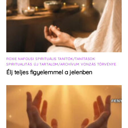
ROXIE NAFOUSI
,
SPIRITUÁLIS TANÍTÓK/TANÍTÁSOK
,
SPIRITUALITÁS
,
ÚJ TARTALOM/ARCHÍVUM
,
VONZÁS TÖRVÉNYE
Élj teljes figyelemmel a jelenben