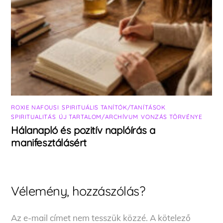
ROXIE NAFOUSI
,
SPIRITUÁLIS TANÍTÓK/TANÍTÁSOK
,
SPIRITUALITÁS
,
ÚJ TARTALOM/ARCHÍVUM
,
VONZÁS TÖRVÉNYE
Hálanapló és pozitív naplóírás a
manifesztálásért
Vélemény, hozzászólás?
Az e-mail címet nem tesszük közzé.
A kötelező