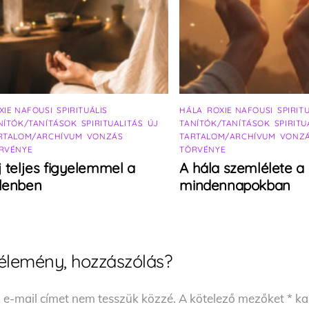
XIE NAFOUSI
,
SPIRITUÁLIS
HÁLA
,
ROXIE NAFOUSI
,
SPIRIT
NÍTÓK/TANÍTÁSOK
,
SPIRITUALITÁS
,
ÚJ
TANÍTÓK/TANÍTÁSOK
,
SPIRITU
RTALOM/ARCHÍVUM
,
VONZÁS
TARTALOM/ARCHÍVUM
,
VONZ
RVÉNYE
TÖRVÉNYE
j teljes figyelemmel a
A hála szemlélete a
elenben
mindennapokban
élemény, hozzászólás?
 e-mail címet nem tesszük közzé.
A kötelező mezőket
*
kar