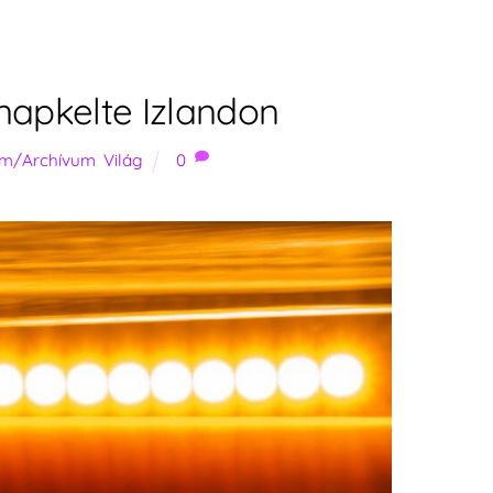
apkelte Izlandon
lom/Archívum
,
Világ
0