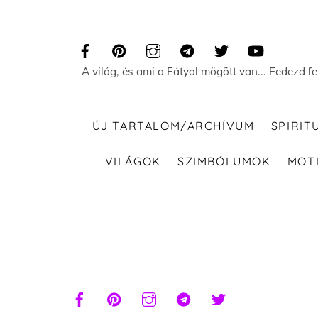
Skip
to
content
A világ, és ami a Fátyol mögött van... Fedezd f
ÚJ TARTALOM/ARCHÍVUM
SPIRIT
VILÁGOK
SZIMBÓLUMOK
MOT