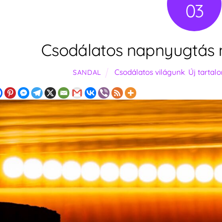
03
Csodálatos napnyugtás n
Csodálatos világunk
,
Új tarta
SANDAL