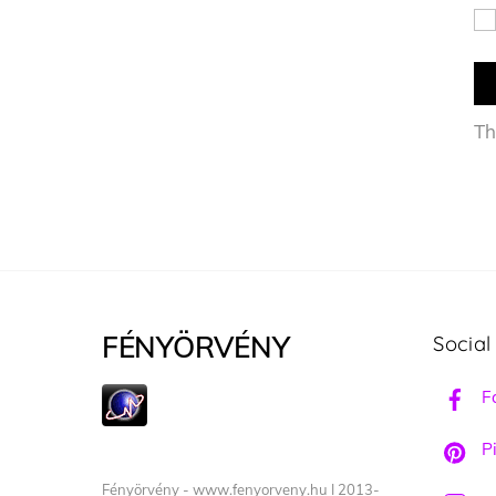
Th
FÉNYÖRVÉNY
Social
F
Pi
Fényörvény - www.fenyorveny.hu I 2013-