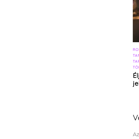
RO
TA
TA
TÖ
Él
j
V
Az