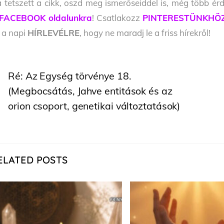
 tetszett a cikk, oszd meg ismerőseiddel is, még több érd
FACEBOOK oldalunkra
! Csatlakozz
PINTERESTÜNKHÖ
l a napi
HÍRLEVÉLRE
, hogy ne maradj le a friss hírekről!
Ré: Az Egység törvénye 18.
(Megbocsátás, Jahve entitások és az
orion csoport, genetikai változtatások)
ELATED POSTS