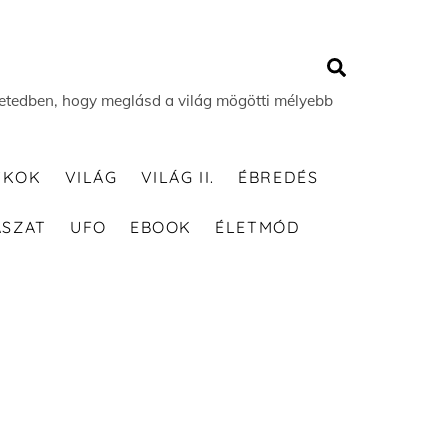
Search
 életedben, hogy meglásd a világ mögötti mélyebb
TKOK
VILÁG
VILÁG II.
ÉBREDÉS
ÁSZAT
UFO
EBOOK
ÉLETMÓD