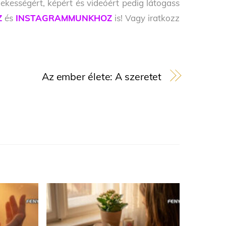
ekességért, képért és videóért pedig látogass
Z
és
INSTAGRAMMUNKHOZ
is! Vagy iratkozz
Az ember élete: A szeretet