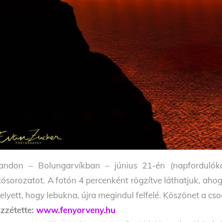
landon – Bolungarvíkban – június 21-én (napfordulókor
tósorozatot. A fotón 4 percenként rögzítve láthatjuk, ahog
elyett, hogy lebukna, újra megindul felfelé. Köszönet a c
zzétette:
www.fenyorveny.hu