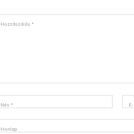
Hozzászólás
*
Név
*
E-
Honlap