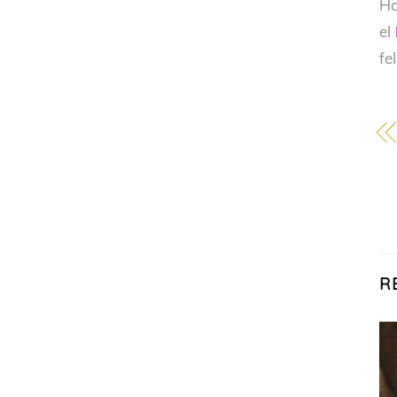
Ha
el
fe
R