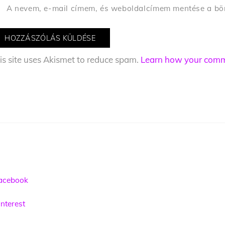
A nevem, e-mail címem, és weboldalcímem mentése a b
is site uses Akismet to reduce spam.
Learn how your comme
acebook
nterest