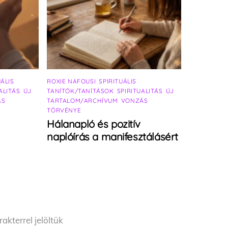
UÁLIS
ROXIE NAFOUSI
,
SPIRITUÁLIS
ALITÁS
,
ÚJ
TANÍTÓK/TANÍTÁSOK
,
SPIRITUALITÁS
,
ÚJ
ÁS
TARTALOM/ARCHÍVUM
,
VONZÁS
TÖRVÉNYE
Hálanapló és pozitív
naplóírás a manifesztálásért
akterrel jelöltük