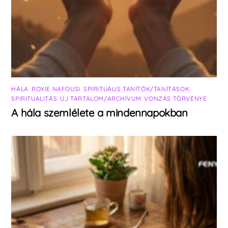
HÁLA
,
ROXIE NAFOUSI
,
SPIRITUÁLIS TANÍTÓK/TANÍTÁSOK
,
SPIRITUALITÁS
,
ÚJ TARTALOM/ARCHÍVUM
,
VONZÁS TÖRVÉNYE
A hála szemlélete a mindennapokban