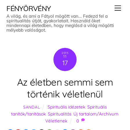
Skip
Men
FÉNYÖRVÉNY
to
A világ, és ami a Fátyol mögött van... Fedezd fel a
spiritualitás útját, gyakorlatait. Használd őket
content
mindennapi életedben, hogy meglásd a világ mögötti
mélyebb valóságot.
2015
11
17
Az életben semmi sem
történik véletlenül
Spirituális idézetek
,
Spirituális
SANDAL
tanítók/tanítások
,
Spiritualitás
,
Új tartalom/Archívum
,
Véletlenek
0