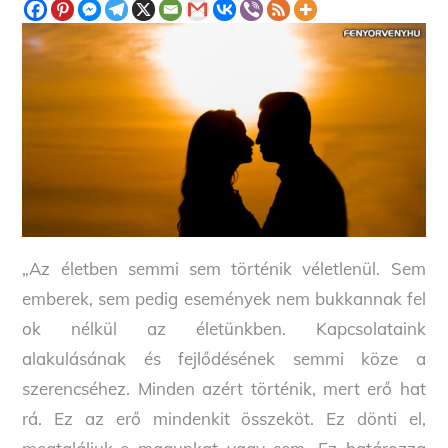
„Az életben semmi sem történik véletlenül. Sem
emberek, sem pedig események nem bukkannak fel
ok nélkül az életünkben. Kapcsolataink
alakulásának és fejlődésének semmi köze a
szerencséhez. Minden azért történik, mert erő hat
rá. Ez az erő mindenkit összeköt. Ez dönti el,