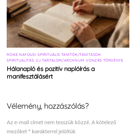
ROXIE NAFOUSI
,
SPIRITUÁLIS TANÍTÓK/TANÍTÁSOK
,
SPIRITUALITÁS
,
ÚJ TARTALOM/ARCHÍVUM
,
VONZÁS TÖRVÉNYE
Hálanapló és pozitív naplóírás a
manifesztálásért
Vélemény, hozzászólás?
Az e-mail címet nem tesszük közzé.
A kötelező
mezőket
*
karakterrel jelöltük