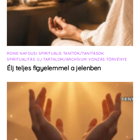
ROXIE NAFOUSI
,
SPIRITUÁLIS TANÍTÓK/TANÍTÁSOK
,
SPIRITUALITÁS
,
ÚJ TARTALOM/ARCHÍVUM
,
VONZÁS TÖRVÉNYE
Élj teljes figyelemmel a jelenben