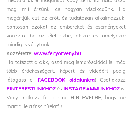
megtaláljuk-e magunkat vagy sem. Ez határozza
meg, mit érzünk, és hogyan viselkedünk. Ha
megértjük ezt az erőt, és tudatosan alkalmazzuk,
pontosan azokat az embereket és eseményeket
vonzzuk be az életünkbe, akikre és amelyekre
mindig is vágytunk.”
Közzétette:
www.fenyorveny.hu
Ha tetszett a cikk, oszd meg ismerőseiddel is, még
több érdekességért, képért és videóért pedig
látogass el
FACEBOOK oldalunkra
! Csatlakozz
PINTERESTÜNKHÖZ
és
INSTAGRAMMUNKHOZ
is!
Vagy iratkozz fel a napi
HÍRLEVÉLRE
, hogy ne
maradj le a friss hírekről!