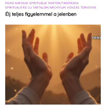
ROXIE NAFOUSI
,
SPIRITUÁLIS TANÍTÓK/TANÍTÁSOK
,
SPIRITUALITÁS
,
ÚJ TARTALOM/ARCHÍVUM
,
VONZÁS TÖRVÉNYE
Élj teljes figyelemmel a jelenben