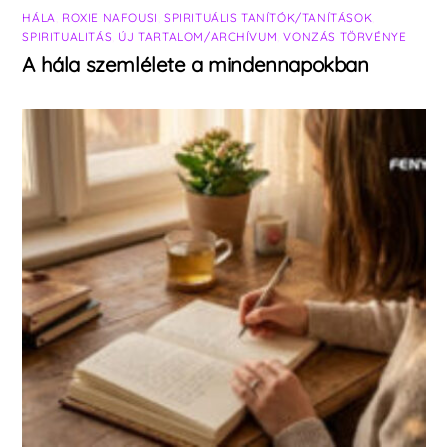
HÁLA
,
ROXIE NAFOUSI
,
SPIRITUÁLIS TANÍTÓK/TANÍTÁSOK
,
SPIRITUALITÁS
,
ÚJ TARTALOM/ARCHÍVUM
,
VONZÁS TÖRVÉNYE
A hála szemlélete a mindennapokban