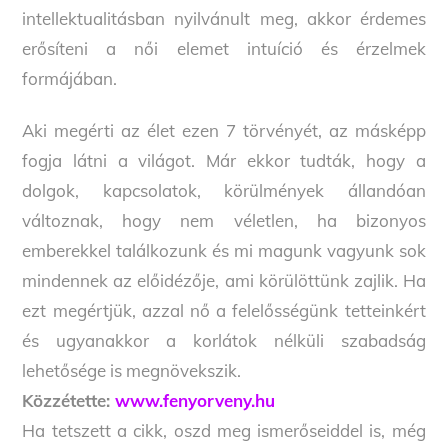
intellektualitásban nyilvánult meg, akkor érdemes
erősíteni a női elemet intuíció és érzelmek
formájában.
Aki megérti az élet ezen 7 törvényét, az másképp
fogja látni a világot. Már ekkor tudták, hogy a
dolgok, kapcsolatok, körülmények állandóan
változnak, hogy nem véletlen, ha bizonyos
emberekkel találkozunk és mi magunk vagyunk sok
mindennek az előidézője, ami körülöttünk zajlik. Ha
ezt megértjük, azzal nő a felelősségünk tetteinkért
és ugyanakkor a korlátok nélküli szabadság
lehetősége is megnövekszik.
Közzétette:
www.fenyorveny.hu
Ha tetszett a cikk, oszd meg ismerőseiddel is, még