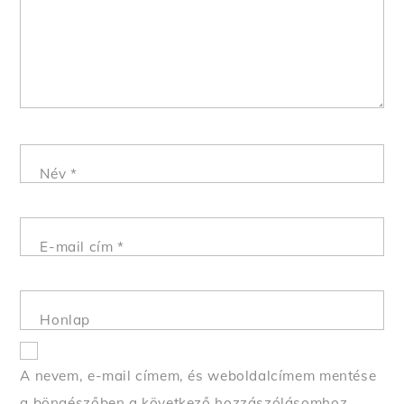
Név
*
E-mail cím
*
Honlap
A nevem, e-mail címem, és weboldalcímem mentése
a böngészőben a következő hozzászólásomhoz.