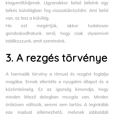
kiegyenlítődjenek. Ugyanakkor belső békénk egy
békés külvilágban fog visszatükröződni. Ami belül
van, az lesz a külvilág.
Ha ezt megértjük, akkor tudatosan
gondoskodhatunk arról, hogy csak olyasmivel
találkozzunk, amit szeretnénk.
3. A rezgés törvénye
A harmadik törvény a ritmust és rezgést foglalja
magába. Ennek ellentéte a nyugalmi állapot és a
közömbösség. Ez az igazság kimondja, hogy
minden létező dologban mozgás van. Minden
örökösen változik, semmi sem tartós. A leginkább
egy ingával jellemezhető, melynek jobboldali