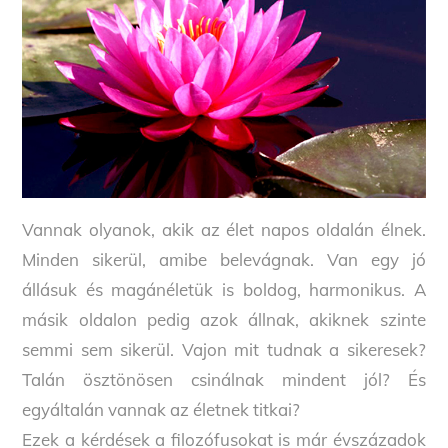
Vannak olyanok, akik az élet napos oldalán élnek.
Minden sikerül, amibe belevágnak. Van egy jó
állásuk és magánéletük is boldog, harmonikus. A
másik oldalon pedig azok állnak, akiknek szinte
semmi sem sikerül. Vajon mit tudnak a sikeresek?
Talán ösztönösen csinálnak mindent jól? És
egyáltalán vannak az életnek titkai?
Ezek a kérdések a filozófusokat is már évszázadok