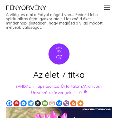
Skip
Men
FÉNYÖRVÉNY
to
A világ, és ami a Fátyol mögött van... Fedezd fel a
spiritualitás útját, gyakorlatait. Használd őket
content
mindennapi életedben, hogy meglásd a világ mögötti
mélyebb valóságot.
2019
05
07
Az élet 7 titka
Spiritualitás
,
Új tartalom/Archívum
,
SANDAL
Univerzális törvények
0