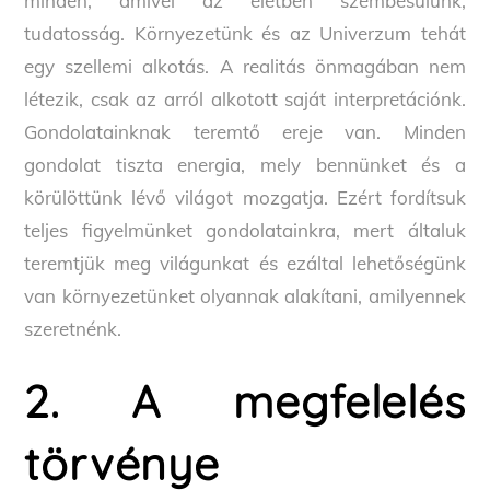
minden, amivel az életben szembesülünk,
tudatosság. Környezetünk és az Univerzum tehát
egy szellemi alkotás. A realitás önmagában nem
létezik, csak az arról alkotott saját interpretációnk.
Gondolatainknak teremtő ereje van. Minden
gondolat tiszta energia, mely bennünket és a
körülöttünk lévő világot mozgatja. Ezért fordítsuk
teljes figyelmünket gondolatainkra, mert általuk
teremtjük meg világunkat és ezáltal lehetőségünk
van környezetünket olyannak alakítani, amilyennek
szeretnénk.
2. A megfelelés
törvénye