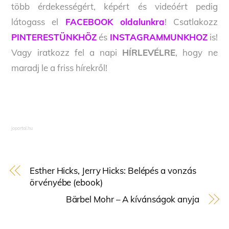
több érdekességért, képért és videóért pedig
látogass el
FACEBOOK oldalunkra
! Csatlakozz
PINTERESTÜNKHÖZ
és
INSTAGRAMMUNKHOZ
is!
Vagy iratkozz fel a napi
HÍRLEVÉLRE
, hogy ne
maradj le a friss hírekről!
joportal.hu
Esther Hicks, Jerry Hicks: Belépés a vonzás
örvényébe (ebook)
Bärbel Mohr – A kívánságok anyja