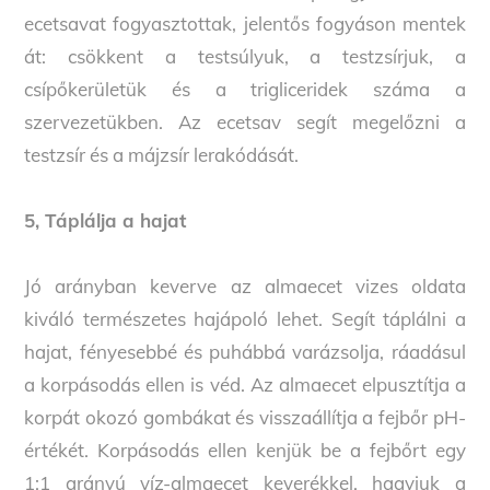
ecetsavat fogyasztottak, jelentős fogyáson mentek
át: csökkent a testsúlyuk, a testzsírjuk, a
csípőkerületük és a trigliceridek száma a
szervezetükben. Az ecetsav segít megelőzni a
testzsír és a májzsír lerakódását.
5, Táplálja a hajat
Jó arányban keverve az almaecet vizes oldata
kiváló természetes hajápoló lehet. Segít táplálni a
hajat, fényesebbé és puhábbá varázsolja, ráadásul
a korpásodás ellen is véd. Az almaecet elpusztítja a
korpát okozó gombákat és visszaállítja a fejbőr pH-
értékét. Korpásodás ellen kenjük be a fejbőrt egy
1:1 arányú víz-almaecet keverékkel, hagyjuk a