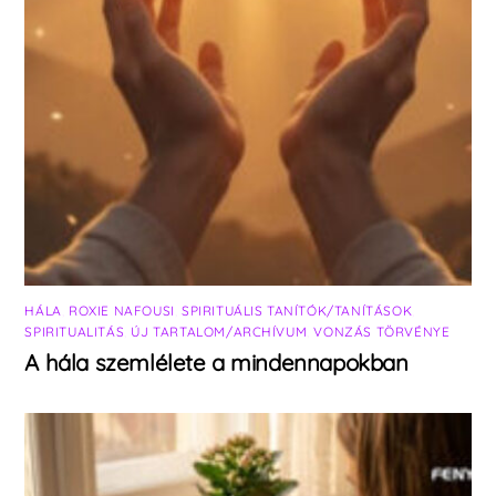
HÁLA
,
ROXIE NAFOUSI
,
SPIRITUÁLIS TANÍTÓK/TANÍTÁSOK
,
SPIRITUALITÁS
,
ÚJ TARTALOM/ARCHÍVUM
,
VONZÁS TÖRVÉNYE
A hála szemlélete a mindennapokban