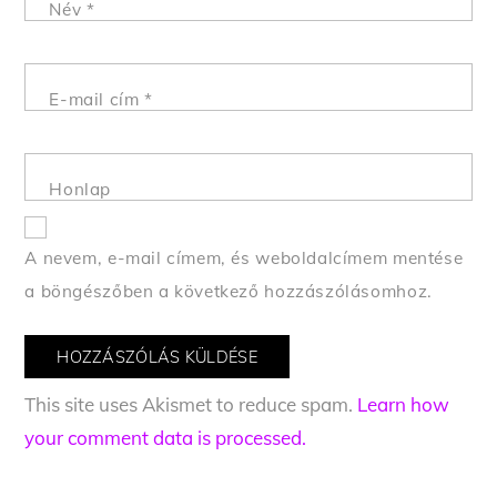
Név
*
E-mail cím
*
Honlap
A nevem, e-mail címem, és weboldalcímem mentése
a böngészőben a következő hozzászólásomhoz.
This site uses Akismet to reduce spam.
Learn how
your comment data is processed.