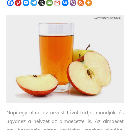
Napi egy alma az orvost távol tartja, mondják, és
ugyanez a helyzet az almaecettel is. Az almaecet
egy borostyán sárga ecetfajta, amelyet almából