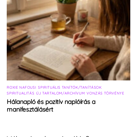
ROXIE NAFOUSI
,
SPIRITUÁLIS TANÍTÓK/TANÍTÁSOK
,
SPIRITUALITÁS
,
ÚJ TARTALOM/ARCHÍVUM
,
VONZÁS TÖRVÉNYE
Hálanapló és pozitív naplóírás a
manifesztálásért