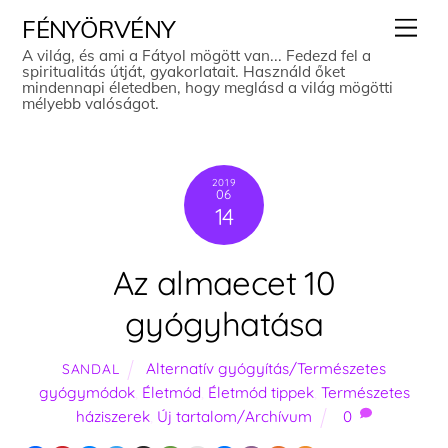
Skip
Men
FÉNYÖRVÉNY
to
A világ, és ami a Fátyol mögött van... Fedezd fel a
spiritualitás útját, gyakorlatait. Használd őket
content
mindennapi életedben, hogy meglásd a világ mögötti
mélyebb valóságot.
2019
06
14
Az almaecet 10
gyógyhatása
Alternatív gyógyítás/Természetes
SANDAL
gyógymódok
,
Életmód
,
Életmód tippek
,
Természetes
háziszerek
,
Új tartalom/Archívum
0