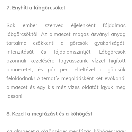
7, Enyhíti a lábgörcsöket
Sok ember szenved éjjelenként fájdalmas
lábgörcsöktől. Az almaecet magas ásványi anyag
tartalma csökkenti a görcsök gyakoriságát,
intenzitását és fájdalomszintjét. Lábgörcsök
azonnali kezelésére fogyasszunk vízzel higított
almaecetet, és pár perc elteltével a görcsök
feloldódnak! Alternatív megoldásként két evőkanál
almaecet és egy kis méz vizes oldatát igyuk meg
lassan!
8, Kezeli a megfázást és a köhögést
Az almaecet a közönséges megfázás, köhögés vagy