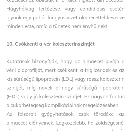
Húgyhólyag fertőzése vagy candidiasis esetén
igyunk egy pohár langyos vizet almaecettel keverve
minden este, amíg a tünetek nem enyhülnek!
10, Csökkenti a vér koleszterinszintjét
Kutatások bizonyítják, hogy az almaecet javítja a
vér lipidprofilját, mert csökkenti a trigliceridek és az
kis sűrűségű lipoprotein (LDL) vagy rossz koleszterin
szintjét, míg növeli a nagy sűrűségű lipoprotein
(HDL) vagy jó koleszterin szintjét. Ez nagyon fontos
a cukorbetegség komplikációinak megelőzésében.
Az felsorolt gyógyhatások csak töredéke az
almaecet előnyeinek. Legközelebb, ha zöldségesnél