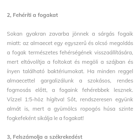
2, Fehéríti a fogakat
Sokan gyakran zavarba jönnek a sárgás fogaik
miatt: az almaecet egy egyszerű és olcsó megoldás
a fogak természetes fehérségének visszaállítására,
mert eltávolítja a foltokat és megöli a szájban és
ínyen található baktériumokat. Ha minden reggel
almaecettel gargalizálunk a szokásos, rendes
fogmosás előtt, a fogaink fehérebbek lesznek.
Vízzel 1:5-höz hígítva! Sőt, rendszeresen együnk
almát is, mert a gyümölcs ropogós húsa szinte
fogkefeként sikálja le a fogakat!
3, Felszámolja a székrekedést