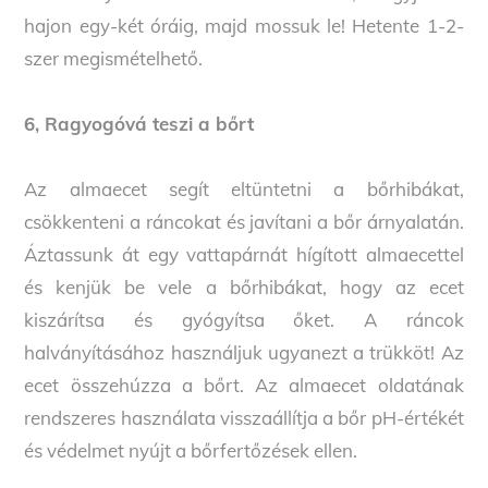
hajon egy-két óráig, majd mossuk le! Hetente 1-2-
szer megismételhető.
6, Ragyogóvá teszi a bőrt
Az almaecet segít eltüntetni a bőrhibákat,
csökkenteni a ráncokat és javítani a bőr árnyalatán.
Áztassunk át egy vattapárnát hígított almaecettel
és kenjük be vele a bőrhibákat, hogy az ecet
kiszárítsa és gyógyítsa őket. A ráncok
halványításához használjuk ugyanezt a trükköt! Az
ecet összehúzza a bőrt. Az almaecet oldatának
rendszeres használata visszaállítja a bőr pH-értékét
és védelmet nyújt a bőrfertőzések ellen.