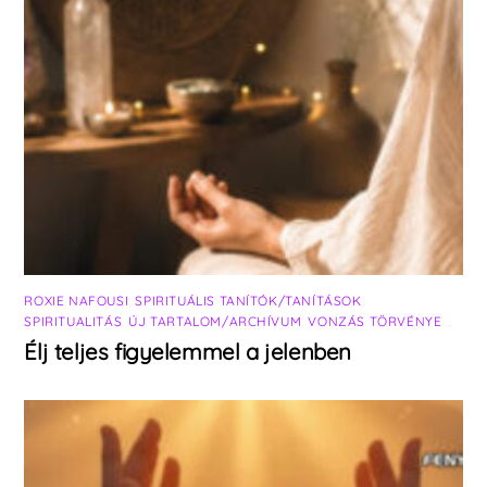
ROXIE NAFOUSI
,
SPIRITUÁLIS TANÍTÓK/TANÍTÁSOK
,
SPIRITUALITÁS
,
ÚJ TARTALOM/ARCHÍVUM
,
VONZÁS TÖRVÉNYE
Élj teljes figyelemmel a jelenben