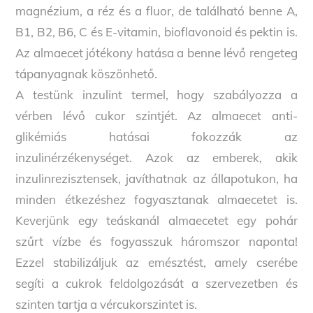
magnézium, a réz és a fluor, de található benne A,
B1, B2, B6, C és E-vitamin, bioflavonoid és pektin is.
Az almaecet jótékony hatása a benne lévő rengeteg
tápanyagnak köszönhető.
A testünk inzulint termel, hogy szabályozza a
vérben lévő cukor szintjét. Az almaecet anti-
glikémiás hatásai fokozzák az
inzulinérzékenységet. Azok az emberek, akik
inzulinrezisztensek, javíthatnak az állapotukon, ha
minden étkezéshez fogyasztanak almaecetet is.
Keverjünk egy teáskanál almaecetet egy pohár
szűrt vízbe és fogyasszuk háromszor naponta!
Ezzel stabilizáljuk az emésztést, amely cserébe
segíti a cukrok feldolgozását a szervezetben és
szinten tartja a vércukorszintet is.