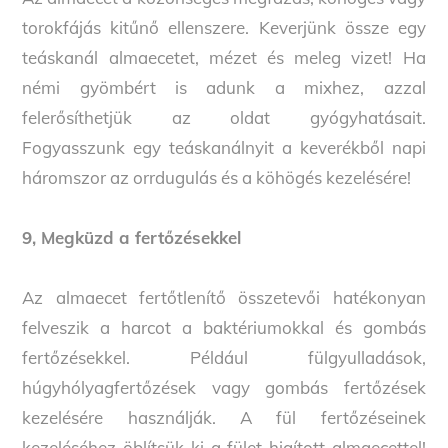
torokfájás kitűnő ellenszere. Keverjünk össze egy
teáskanál almaecetet, mézet és meleg vizet! Ha
némi gyömbért is adunk a mixhez, azzal
felerősíthetjük az oldat gyógyhatásait.
Fogyasszunk egy teáskanálnyit a keverékből napi
háromszor az orrdugulás és a köhögés kezelésére!
9, Megküzd a fertőzésekkel
Az almaecet fertőtlenítő összetevői hatékonyan
felveszik a harcot a baktériumokkal és gombás
fertőzésekkel. Például fülgyulladások,
húgyhólyagfertőzések vagy gombás fertőzések
kezelésére használják. A fül fertőzéseinek
kezeléséhez öblítsük ki a fület higított almaecettel!