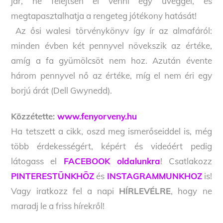
jár, ne felejtsen el venni egy üveggel, és
megtapasztalhatja a rengeteg jótékony hatását!
Az ősi walesi törvénykönyv így ír az almafáról:
minden évben két pennyvel növekszik az értéke,
amíg a fa gyümölcsöt nem hoz. Azután évente
három pennyvel nő az értéke, míg el nem éri egy
borjú árát (Dell Gwynedd).
Közzétette:
www.fenyorveny.hu
Ha tetszett a cikk, oszd meg ismerőseiddel is, még
több érdekességért, képért és videóért pedig
látogass el
FACEBOOK oldalunkra
! Csatlakozz
PINTERESTÜNKHÖZ
és
INSTAGRAMMUNKHOZ
is!
Vagy iratkozz fel a napi
HÍRLEVÉLRE
, hogy ne
maradj le a friss hírekről!