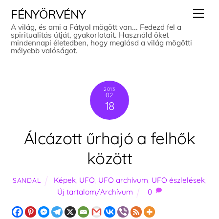
Skip
Men
FÉNYÖRVÉNY
to
A világ, és ami a Fátyol mögött van... Fedezd fel a
spiritualitás útját, gyakorlatait. Használd őket
content
mindennapi életedben, hogy meglásd a világ mögötti
mélyebb valóságot.
2013
02
18
Álcázott űrhajó a felhők
között
Képek
,
UFO
,
UFO archívum
,
UFO észlelések
,
SANDAL
Új tartalom/Archívum
0