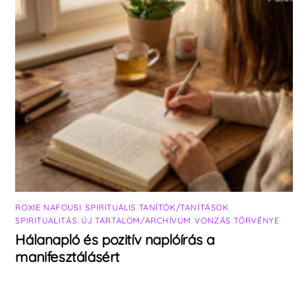
ROXIE NAFOUSI
,
SPIRITUÁLIS TANÍTÓK/TANÍTÁSOK
,
SPIRITUALITÁS
,
ÚJ TARTALOM/ARCHÍVUM
,
VONZÁS TÖRVÉNYE
Hálanapló és pozitív naplóírás a
manifesztálásért