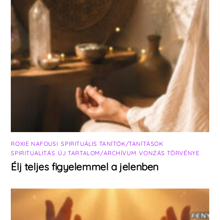
ROXIE NAFOUSI
,
SPIRITUÁLIS TANÍTÓK/TANÍTÁSOK
,
SPIRITUALITÁS
,
ÚJ TARTALOM/ARCHÍVUM
,
VONZÁS TÖRVÉNYE
Élj teljes figyelemmel a jelenben