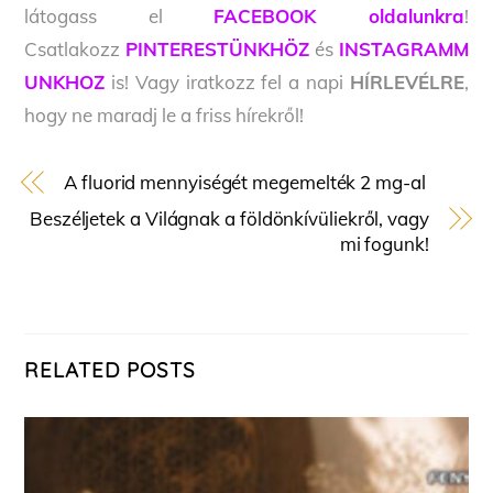
látogass el
FACEBOOK oldalunkra
!
Csatlakozz
PINTERESTÜNKHÖZ
és
INSTAGRAMM
UNKHOZ
is! Vagy iratkozz fel a napi
HÍRLEVÉLRE
,
hogy ne maradj le a friss hírekről!
A fluorid mennyiségét megemelték 2 mg-al
Beszéljetek a Világnak a földönkívüliekről, vagy
mi fogunk!
RELATED POSTS