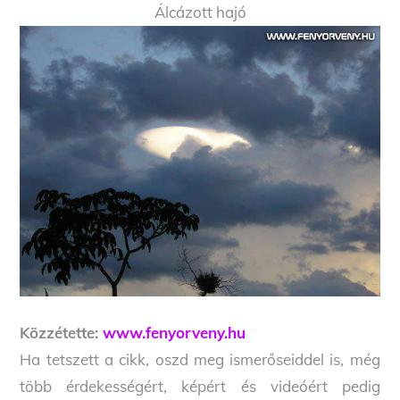
Álcázott hajó
Közzétette:
www.fenyorveny.hu
Ha tetszett a cikk, oszd meg ismerőseiddel is, még
több érdekességért, képért és videóért pedig