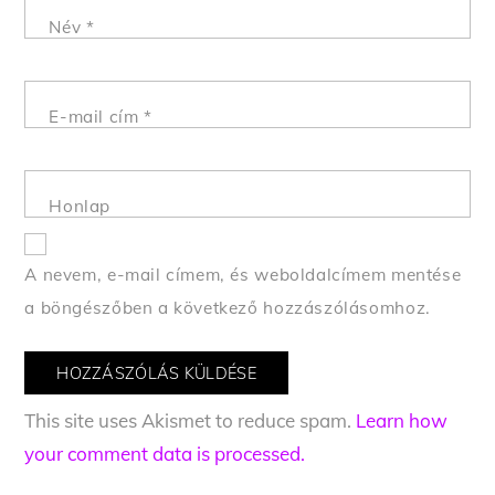
Név
*
E-mail cím
*
Honlap
A nevem, e-mail címem, és weboldalcímem mentése
a böngészőben a következő hozzászólásomhoz.
This site uses Akismet to reduce spam.
Learn how
your comment data is processed.