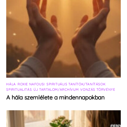
HÁLA
,
ROXIE NAFOUSI
,
SPIRITUÁLIS TANÍTÓK/TANÍTÁSOK
,
SPIRITUALITÁS
,
ÚJ TARTALOM/ARCHÍVUM
,
VONZÁS TÖRVÉNYE
A hála szemlélete a mindennapokban