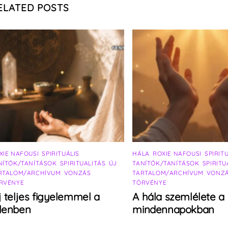
ELATED POSTS
XIE NAFOUSI
,
SPIRITUÁLIS
HÁLA
,
ROXIE NAFOUSI
,
SPIRIT
NÍTÓK/TANÍTÁSOK
,
SPIRITUALITÁS
,
ÚJ
TANÍTÓK/TANÍTÁSOK
,
SPIRITU
RTALOM/ARCHÍVUM
,
VONZÁS
TARTALOM/ARCHÍVUM
,
VONZ
RVÉNYE
TÖRVÉNYE
j teljes figyelemmel a
A hála szemlélete a
elenben
mindennapokban