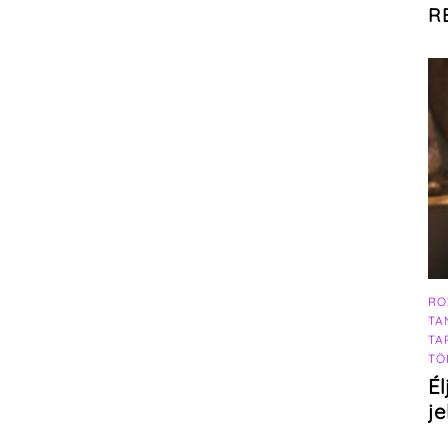
R
RO
TA
TA
TÖ
Él
j