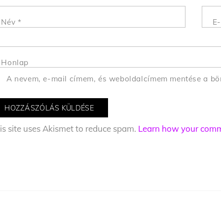
Név
*
E-
Honlap
A nevem, e-mail címem, és weboldalcímem mentése a b
is site uses Akismet to reduce spam.
Learn how your comme