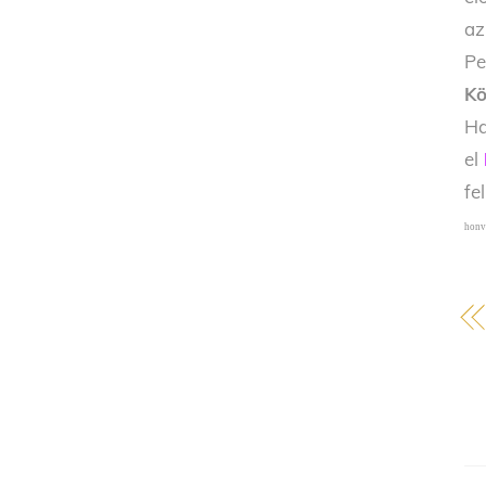
az
Pe
Kö
Ha
el
fe
honv