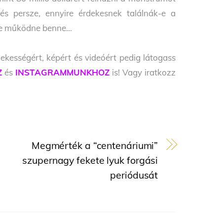
és persze, ennyire érdekesnek találnák-e a
tje működne benne…
ekességért, képért és videóért pedig látogass
Z
és
INSTAGRAMMUNKHOZ
is! Vagy iratkozz
Megmérték a “centenáriumi”
szupernagy fekete lyuk forgási
periódusát