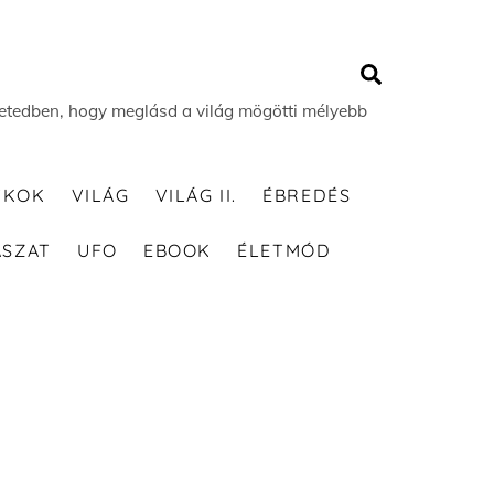
Search
 életedben, hogy meglásd a világ mögötti mélyebb
TKOK
VILÁG
VILÁG II.
ÉBREDÉS
ÁSZAT
UFO
EBOOK
ÉLETMÓD