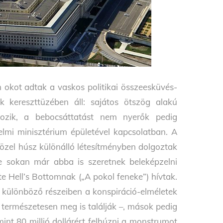
n okot adtak a vaskos politikai összeesküvés-
k kereszttüzében áll: sajátos ötszög alakú
zik, a bebocsáttatást nem nyerők pedig
elmi minisztérium épületével kapcsolatban. A
özel húsz különálló létesítményben dolgoztak
e sokan már abba is szeretnek beleképzelni
tte Hell’s Bottomnak („A pokol feneke”) hívtak.
különböző részeiben a konspiráció-elméletek
s természetesen meg is találják –, mások pedig
b mint 80 millió dollárért felhúzni a monstrumot