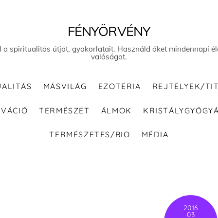
FÉNYÖRVÉNY
el a spiritualitás útját, gyakorlatait. Használd őket mindennapi
valóságot.
UALITÁS
MÁSVILÁG
EZOTÉRIA
REJTÉLYEK/TI
IVÁCIÓ
TERMÉSZET
ÁLMOK
KRISTÁLYGYÓGY
TERMÉSZETES/BIO
MÉDIA
2016
03