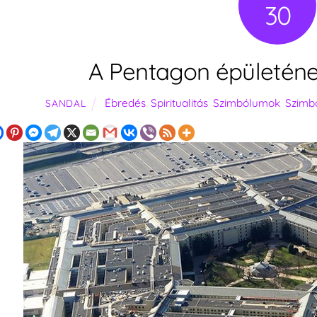
30
A Pentagon épületéne
Ébredés
,
Spiritualitás
,
Szimbólumok
,
Szimb
SANDAL