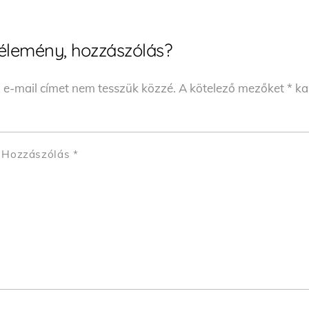
élemény, hozzászólás?
 e-mail címet nem tesszük közzé.
A kötelező mezőket
*
kar
Hozzászólás
*