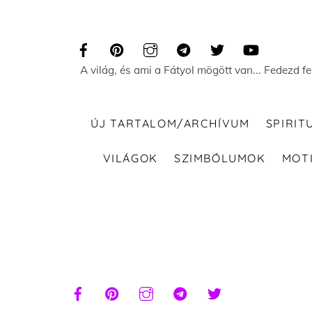
Skip
to
content
A világ, és ami a Fátyol mögött van... Fedezd f
ÚJ TARTALOM/ARCHÍVUM
SPIRIT
VILÁGOK
SZIMBÓLUMOK
MOT