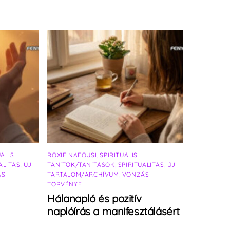
UÁLIS
ROXIE NAFOUSI
,
SPIRITUÁLIS
ALITÁS
,
ÚJ
TANÍTÓK/TANÍTÁSOK
,
SPIRITUALITÁS
,
ÚJ
ÁS
TARTALOM/ARCHÍVUM
,
VONZÁS
TÖRVÉNYE
Hálanapló és pozitív
naplóírás a manifesztálásért