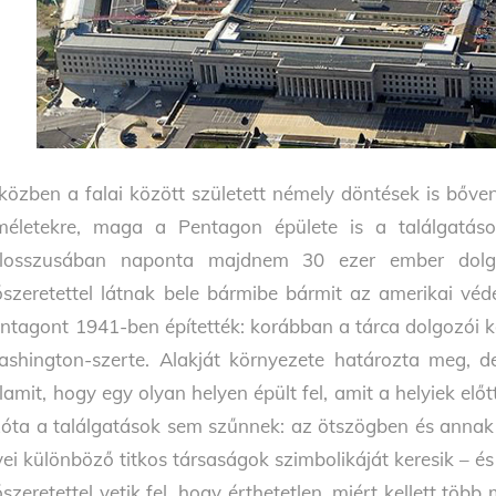
közben a falai között született némely döntések is bőve
méletekre, maga a Pentagon épülete is a találgatáso
losszusában naponta majdnem 30 ezer ember dolgo
őszeretettel látnak bele bármibe bármit az amerikai véd
ntagont 1941-ben építették: korábban a tárca dolgozói k
shington-szerte. Alakját környezete határozta meg, d
lamit, hogy egy olyan helyen épült fel, amit a helyiek elő
óta a találgatások sem szűnnek: az ötszögben és annak 
vei különböző titkos társaságok szimbolikáját keresik – é
őszeretettel vetik fel, hogy érthetetlen, miért kellett töb