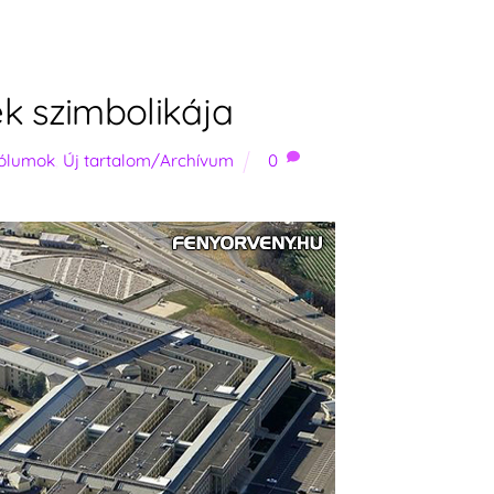
k szimbolikája
ólumok
,
Új tartalom/Archívum
0