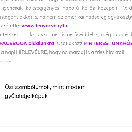
 igencsak költségigényes háború kellős közepén. Kérd
ntagont akkor is, ha nem az amerikai hadsereg agytrösz
zzétette:
www.fenyorveny.hu
 tetszett a cikk, oszd meg ismerőseiddel is, még több érd
FACEBOOK oldalunkra
! Csatlakozz
PINTERESTÜNKHÖ
l a napi
HÍRLEVÉLRE
, hogy ne maradj le a friss hírekről!
edelem.hu
Ősi szimbólumok, mint modern
gyűlöletjelképek