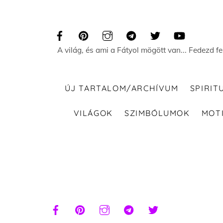
Skip
to
content
A világ, és ami a Fátyol mögött van... Fedezd f
ÚJ TARTALOM/ARCHÍVUM
SPIRIT
VILÁGOK
SZIMBÓLUMOK
MOT