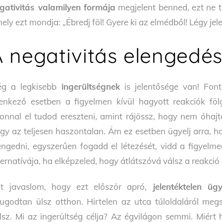
gativitás valamilyen formája
megjelent benned, ezt ne 
ely ezt mondja: „Ébredj föl! Gyere ki az elmédből! Légy jele
A negativitás elengedé
g a legkisebb
ingerültségnek
is jelentősége van! Fon
lenkező esetben a figyelmen kívül hagyott reakciók föl
onnal el tudod ereszteni, amint rájössz, hogy nem óhaj
gy az teljesen haszontalan. Ám ez esetben ügyelj arra, h
engedni, egyszerűen fogadd el létezését, vidd a figyelm
ternatívája, ha elképzeled, hogy átlátszóvá válsz a reakci
t javaslom, hogy ezt először apró,
jelentéktelen üg
ugodtan ülsz otthon. Hirtelen az utca túloldaláról megs
lsz. Mi az ingerültség célja? Az égvilágon semmi. Miért