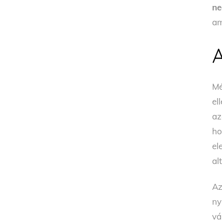
ne
am
Mé
el
az
ho
el
al
Az
ny
vá