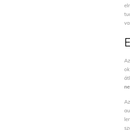
el
tu
va
Az
ok
át
ne
Az
au
le
sz