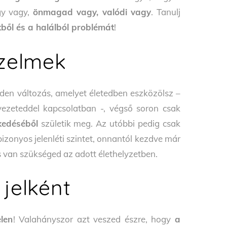
egy vagy,
önmagad vagy, valódi vagy
. Tanulj
etből és a halálból problémát
!
rzelmek
den változás, amelyet életedben eszközölsz –
ezeteddel kapcsolatban -, végső soron csak
kedéséből
születik meg. Az utóbbi pedig csak
bizonyos jelenléti szintet, onnantól kezdve már
 van szükséged az adott élethelyzetben.
 jelként
elen
! Valahányszor azt veszed észre, hogy
a