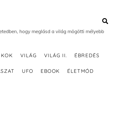
Search
 életedben, hogy meglásd a világ mögötti mélyebb
TKOK
VILÁG
VILÁG II.
ÉBREDÉS
ÁSZAT
UFO
EBOOK
ÉLETMÓD