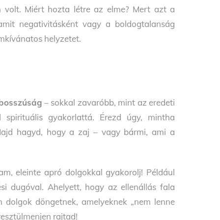
n volt. Miért hozta létre az elme? Mert azt a
amit negativitásként vagy a boldogtalanság
mkívánatos helyzetet.
 bosszúság
– sokkal zavaróbb, mint az eredeti
 spirituális gyakorlattá. Érezd úgy, mintha
! Majd hagyd, hogy a zaj – vagy bármi, ami a
, eleinte apró dolgokkal gyakorolj! Például
si dugóval. Ahelyett, hogy az ellenállás fala
an dolgok döngetnek, amelyeknek „nem lenne
esztülmenjen rajtad!