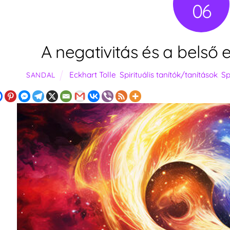
06
A negativitás és a belső 
Eckhart Tolle
,
Spirituális tanítók/tanítások
,
Sp
SANDAL