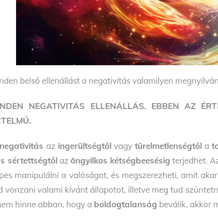
nden belső ellenállást a negativitás valamilyen megnyilv
INDEN NEGATIVITÁS ELLENÁLLÁS. EBBEN AZ ÉR
RTELMŰ.
negativitás
az
ingerültségtől
vagy
türelmetlenségtől
a
t
s sértettségtől
az
öngyilkos kétségbeesésig
terjedhet. 
pes manipulálni a valóságot, és megszerezheti, amit ak
d vonzani valami kívánt állapotot, illetve meg tud szüntetn
nem hinne abban, hogy a
boldogtalanság
beválik, akkor 