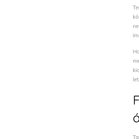
Te
kö
ne
im
Ha
mé
ki
le
á
Ta