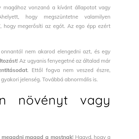
y magához vonzaná a kívánt állapotot vagy
helyett, hogy megszüntetne valamilyen
”, hogy megerősíti az egót. Az ego épp ezért
 onnantól nem akarod elengedni azt, és egy
ltozást
! Az ugyanis fenyegetné az általad már
ntitásodat
. Ettől fogva nem veszed észre,
z gyakori jelenség. Továbbá abnormális is.
en növényt vagy
 s megadni magad a mostnak
! Hagyd, hogy a