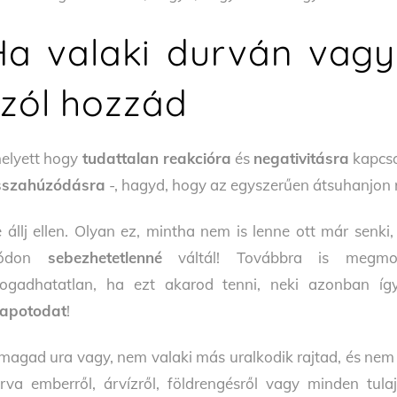
Ha valaki durván vagy
szól hozzád
elyett hogy
tudattalan reakcióra
és
negativitásra
kapcso
sszahúzódásra
-, hagyd, hogy az egyszerűen átsuhanjon r
 állj ellen. Olyan ez, mintha nem is lenne ott már senki,
ódon
sebezhetetlenné
váltál! Továbbra is megmon
fogadhatatlan, ha ezt akarod tenni, neki azonban í
lapotodat
!
magad ura vagy, nem valaki más uralkodik rajtad, és nem i
rva emberről, árvízről, földrengésről vagy minden tula