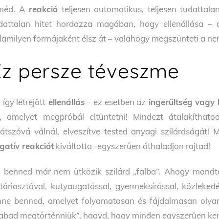
méd. A
reakció
teljesen automatikus, teljesen tudattala
dattalan hitet hordozza magában, hogy ellenállása – 
lamilyen formájaként élsz át – valahogy megszünteti a ne
Ez persze téveszme
 így létrejött
ellenállás
– ez esetben az
ingerültség vagy
, amelyet megpróbál eltüntetni! Mindezt átalakíthatod
látszóvá válnál, elveszítve tested anyagi szilárdságát
gatív reakciót
kiváltotta -egyszerűen áthaladjon rajtad!
 benned már nem ütközik szilárd „falba”. Ahogy mondtam
tóriasztóval, kutyaugatással, gyermeksírással, közlekedé
nne benned, amelyet folyamatosan és fájdalmasan oly
abad megtörténniük”, hagyd, hogy minden egyszerűen ker