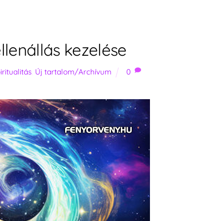
ellenállás kezelése
iritualitás
,
Új tartalom/Archívum
0