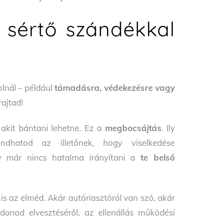
 sértő szándékkal
lnál – például
támadásra, védekezésre vagy
ajtad!
 akit bántani lehetne. Ez a
megbocsájtás
. Ily
dhatod az illetőnek, hogy viselkedése
gy már nincs hatalma irányítani a
te belső
s az elméd. Akár autóriasztóról van szó, akár
jdonod elvesztéséről, az ellenállás működési