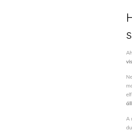
Ah
vi
Ne
m
el
ál
A 
du