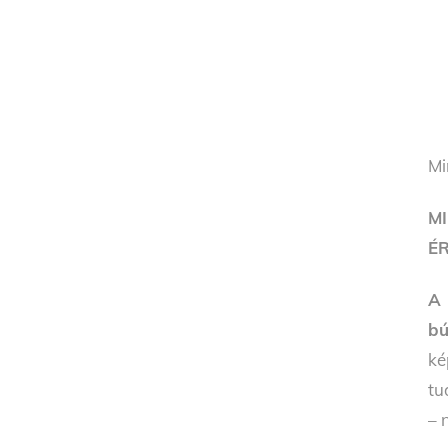
Mi
M
É
A 
bú
ké
tu
– 