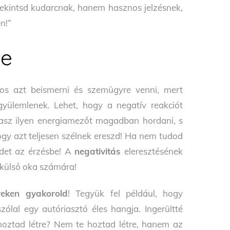
tekintsd kudarcnak, hanem hasznos jelzésnek,
n!”
se
tos azt beismerni és szemügyre venni, mert
gyülemlenek. Lehet, hogy a negatív reakciót
tasz ilyen energiamezőt magadban hordani, s
ogy azt teljesen szélnek ereszd! Ha nem tudod
edet az érzésbe! A
negativitás
eleresztésének
ó külső oka számára!
yeken gyakorold
! Tegyük fel például, hogy
zólal egy autóriasztó éles hangja. Ingerültté
 hoztad létre? Nem te hoztad létre, hanem az