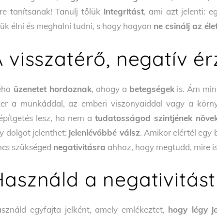
tre tanítsanak! Tanulj tőlük
integritást
, ami azt jelenti: 
lük élni és meghalni tudni, s hogy hogyan
ne csinálj az él
A visszatérő, negatív é
éha
üzenetet hordoznak
, ahogy a
betegségek
is. Ám min
ker a munkáddal, az emberi viszonyaiddal vagy a körny
építgetés lesz, ha nem a
tudatosságod szintjének növe
y dolgot jelenthet:
jelenlévőbbé válsz
. Amikor elértél egy 
ncs szükséged
negativitásra
ahhoz, hogy megtudd, mire is
asználd a negativitást
sználd egyfajta jelként, amely emlékeztet,
hogy légy j