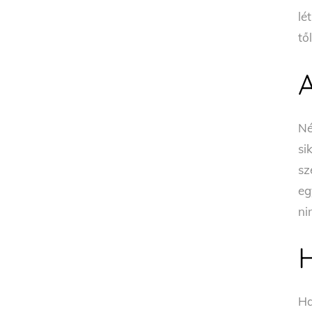
lé
tő
N
si
sz
eg
ni
H
Ha