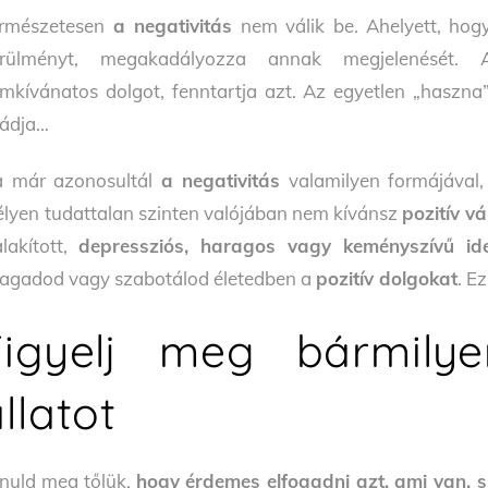
rmészetesen
a negativitás
nem válik be. Ahelyett, hog
rülményt, megakadályozza annak megjelenését. A
mkívánatos dolgot, fenntartja azt. Az egyetlen „haszna
ádja…
 már azonosultál
a negativitás
valamilyen formájával,
lyen tudattalan szinten valójában nem kívánsz
pozitív vá
alakított,
depressziós, haragos vagy keményszívű ide
tagadod vagy szabotálod életedben a
pozitív dolgokat
. E
Figyelj meg bármily
llatot
nuld meg tőlük,
hogy érdemes elfogadni azt, ami van,