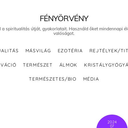
FÉNYÖRVÉNY
el a spiritualitás útját, gyakorlatait. Használd őket mindennapi
valóságot.
UALITÁS
MÁSVILÁG
EZOTÉRIA
REJTÉLYEK/TI
IVÁCIÓ
TERMÉSZET
ÁLMOK
KRISTÁLYGYÓGY
TERMÉSZETES/BIO
MÉDIA
2024
07