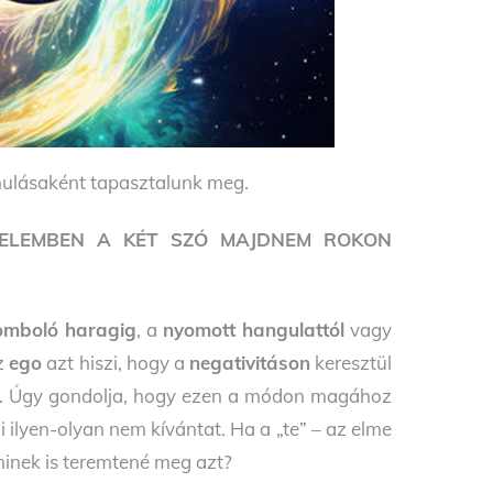
ánulásaként tapasztalunk meg.
TELEMBEN A KÉT SZÓ MAJDNEM ROKON
omboló haragig
, a
nyomott hangulattól
vagy
Az
ego
azt hiszi, hogy a
negativitáson
keresztül
ar. Úgy gondolja, hogy ezen a módon magához
i ilyen-olyan nem kívántat. Ha a „te” – az elme
minek is teremtené meg azt?