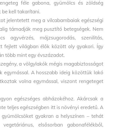
engeteg féle gabona, gyümölcs és zöldség
e kell takarítani.
ot jelentetett meg a vilcabambaiak egészségi
t alig támadják meg pusztító betegségek. Nem
s agyvérzés, májzsugorodás, szenilitás,
fejlett világban élők között oly gyakori. Így
kán több mint egy évszázadot.
szegény, a völgylakók mégis magabiztosságot
k egymással. A hosszabb ideig közöttük lakó
atkoztak volna egymással, viszont rengeteget
 nagyon egészséges abházokéhoz. Akárcsak a
 teljes egészségben itt is növényi eredetű. A
. A gyümölcsöket gyakran a helyszínen – tehát
 vegetáriánus, elsősorban gabonafélékből,