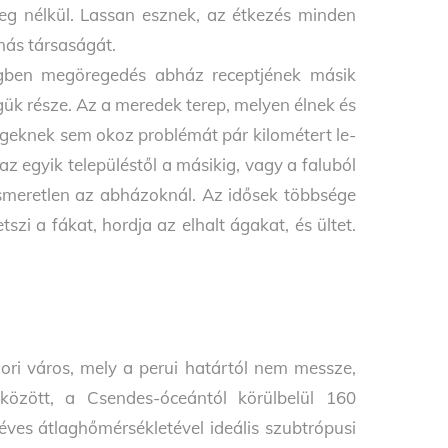
leg nélkül. Lassan esznek, az étkezés minden
más társaságát.
égben megöregedés abház receptjének másik
ük része. Az a meredek terep, melyen élnek és
egeknek sem okoz problémát pár kilométert le-
z egyik településtől a másikig, vagy a faluból
ismeretlen az abházoknál. Az idősek többsége
i a fákat, hordja az elhalt ágakat, és ültet.
ri város, mely a perui határtól nem messze,
zött, a Csendes-óceántól körülbelül 160
éves átlaghőmérsékletével ideális szubtrópusi