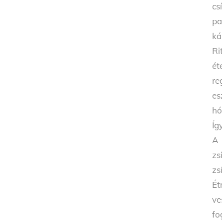
cs
pa
ká
Ri
ét
re
es
hó
Íg
A 
zs
zs
Ét
ve
fo