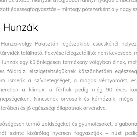
lzott édességfogyasztás – mintegy pótszerként oly nagy s
 Hunzák
Hunza-völgy Pakisztán legészakibb csücskénél helyezke
tárvidék található. Fekvése lélegzetállító: nem kevesebb, 
Hunzák egy különlegesen termékeny völgyben élnek, mely
es földrajzi elszigeteltségüknek köszönhetően egészsé
m ismerik a szívbetegséget, a magas vérnyomást, é
meretlen a klimax, a férfiak pedig még 90 éves ko
nepségeiken. Nincsenek orvosaik és kórházaik, mégis 1
eterőben és jó egészségi állapotnak örvendve.
bőségesen termő zöldségeket és gyümölcsöket, a gabonafél
hát szinte kizárólag nyersen fogyasztják – húst ped