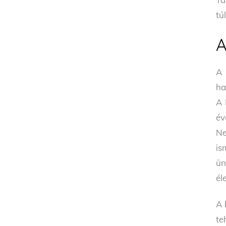
tú
A
A 
ha
A 
év
Ne
is
ün
él
A 
te