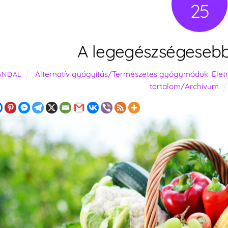
25
A legegészségesebb 
Alternatív gyógyítás/Természetes gyógymódok
,
Éle
ANDAL
tartalom/Archívum