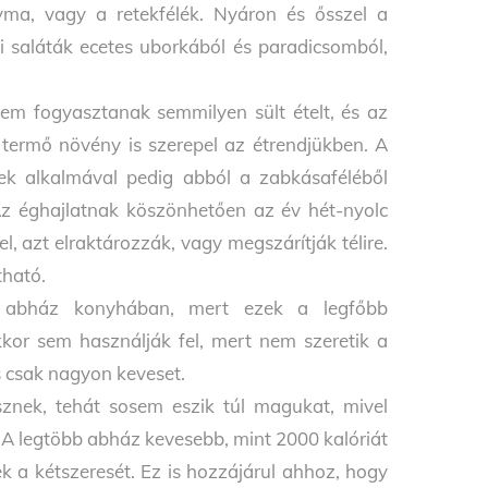
yma, vagy a retekfélék. Nyáron és ősszel a
i saláták ecetes uborkából és paradicsomból,
 nem fogyasztanak semmilyen sült ételt, és az
 termő növény is szerepel az étrendjükben. A
sek alkalmával pedig abból a zabkásaféléből
 Az éghajlatnak köszönhetően az év hét-nyolc
 azt elraktározzák, vagy megszárítják télire.
tható.
 abház konyhában, mert ezek a legfőbb
kkor sem használják fel, mert nem szeretik a
is csak nagyon keveset.
znek, tehát sosem eszik túl magukat, mivel
 A legtöbb abház kevesebb, mint 2000 kalóriát
 a kétszeresét. Ez is hozzájárul ahhoz, hogy