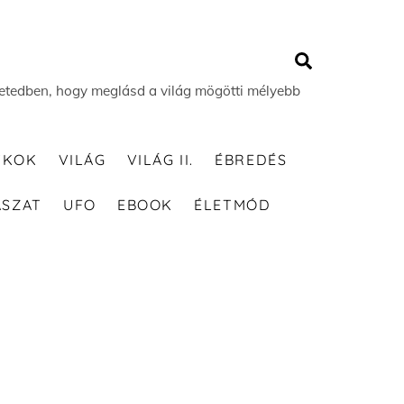
Search
 életedben, hogy meglásd a világ mögötti mélyebb
TKOK
VILÁG
VILÁG II.
ÉBREDÉS
ÁSZAT
UFO
EBOOK
ÉLETMÓD