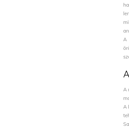
ha
le
mi
an
A 
ör
sz
A
A 
ma
A 
te
Sa