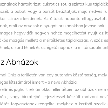
sználnak hántolt rizst, cukrot és sót, a szintetikus táplál
ncsét, a babot, vagy a borsót beáztatják, majd nedves ruh
kor csírázni kezdenek. Az általuk naponta elfogyaszto
nak, amit az orvosok a nyugati országokban javasolnak.
magas hegyvidék nagyon nehéz megélhetést nyújt az itt
ökös mozgás mellett a mértékletes táplálkozás. A száz es
élnek, a zord télnek és az égető napnak, a mi társadalmu
z Abházok
mai Grúzia területén van egy autonóm köztársaság, mely 
gas létszámáról ismert – a neve Abházia.
kefir és joghurt reklámokkal ellentétben az abházok nem e
hén-, vagy birkatejből erjesztéssel készült matzoni ne
látát fogyasztanak reggelire, melyhez a kertből szedik 