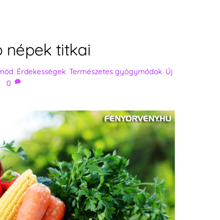
népek titkai
tmód
,
Érdekességek
,
Természetes gyógymódok
,
Új
0