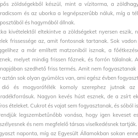
ípős zöldségekből készül, mint a vízitorma, a zöldhag
radicsom és az uborka a legnépszerűbb náluk, míg a tél
posztából és hagymából állnak.
tka kivételektől eltekintve a zöldségeket nyersen eszik,
elek frissessége az, amit fontosnak tartanak. Sok vadon
ggelihez a már említett matzoniból isznak, a főétkezé
znek, melyet mindig frissen főznek, és forrón tálalnak.
napjában szedhető friss termés. Amit nem fogyasztanak el,
y aztán sok olyan gyümölcs van, ami egész évben fogyasz
dió és mogyorófélék komoly szerephez jutnak az
iradékforrásuk. Nagyon kevés húst esznek, de a zsírt e
íros ételeket. Cukrot és vajat sem fogyasztanak, és sóból 
rendjük legszembetűnőbb vonása, hogy igen keveset es
szélyesnek és nem megfelelő társas viselkedésnek tartják.
gyaszt naponta, míg az Egyesült Államokban sokan ennek