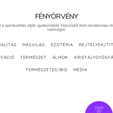
FÉNYÖRVÉNY
el a spiritualitás útját, gyakorlatait. Használd őket mindennapi
valóságot.
UALITÁS
MÁSVILÁG
EZOTÉRIA
REJTÉLYEK/TI
IVÁCIÓ
TERMÉSZET
ÁLMOK
KRISTÁLYGYÓGY
TERMÉSZETES/BIO
MÉDIA
2020
03