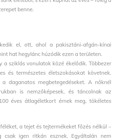
zerepet benne.
dik el, ott, ahol a pakisztáni-afgán-kínai
mint hat hegylánc húzódik ezen a területen.
 a sziklás vonulatok közé ékelődik. Többezer
ges és természetes életszokásokat követnek.
s a daganatos megbetegedéseket. A nőknél
rukban is nemzőképesek, és táncolnak az
00 éves átlagéletkort érnek meg, tökéletes
éket, a tejet és tejtermékeket főzés nélkül –
ig csak igen ritkán esznek. Egyáltalán nem