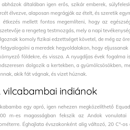
 abházok általában igen erős, szikár emberek, súlyfeles
rcét élvezve, alaposan megrágják az ételt, és szeretik egy
 étkezés mellett fontos megemlíteni, hogy az egészs
szetevője a rengeteg testmozgás, mely a napi tevékenység
lgoznak komoly fizikai edzettséget követel, de még az ör
 felgyalogolni a meredek hegyoldalakon, hogy eljussanak a
környező földekre, és vissza. A nyugdíjas évek fogalma 
ndszeresen dolgozik a kertekben, a gyümölcsösökben, metsz
nnak, akik fát vágnak, és vizet húznak.
 vilcabambai indiánok
lkabamba egy apró, igen nehezen megközelíthető Equado
00 m-es magasságban fekszik az Andok vonulatai kö
lométerre. Éghajlata évszakonként alig változó, 20 C°-os 