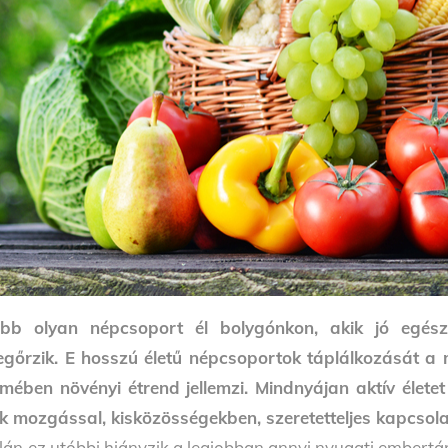
bb olyan népcsoport él bolygónkon, akik jó egész
gőrzik. E hosszú életű népcsoportok táplálkozását a m
mében növényi étrend jellemzi. Mindnyájan aktív életet 
k mozgással, kisközösségekben, szeretetteljes kapcsol
lán ez utóbbi hiányzik a legjobban annyi nyugati embertárs