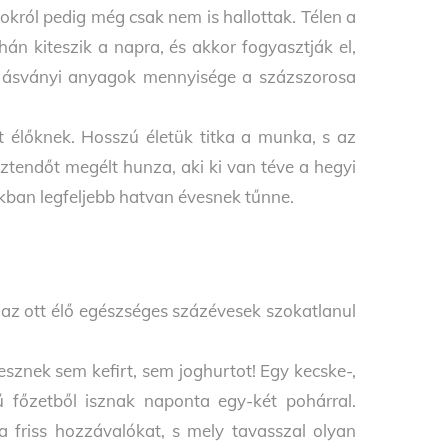
ékokról pedig még csak nem is hallottak. Télen a
án kiteszik a napra, és akkor fogyasztják el,
tt ásványi anyagok mennyisége a százszorosa
 élőknek. Hosszú életük titka a munka, s az
ztendőt megélt hunza, aki ki van téve a hegyi
nkban legfeljebb hatvan évesnek tűnne.
az ott élő egészséges százévesek szokatlanul
sznek sem kefirt, sem joghurtot! Egy kecske-,
vű főzetből isznak naponta egy-két pohárral.
a friss hozzávalókat, s mely tavasszal olyan