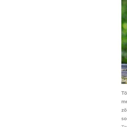
Tö
me
zö
so
Ta