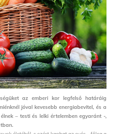
ségüket az emberi kor legfelső határáig
iénknél jóval kevesebb energiabevitel, és a
élnek – testi és lelki értelemben egyaránt -,
atban.
unk életéből, s ezért kaphat az evés – főleg a