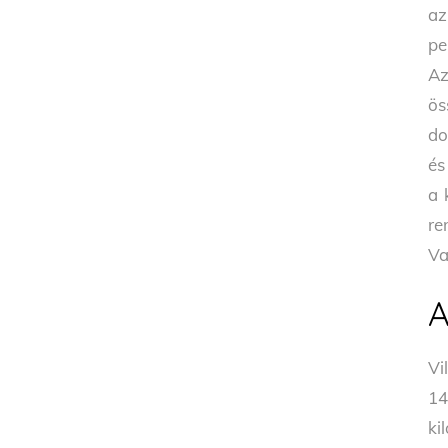
az
pe
Az
ös
do
és
a 
re
Va
A
Vi
14
ki