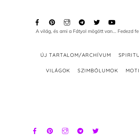
Skip
to
content
A világ, és ami a Fátyol mögött van... Fedezd f
ÚJ TARTALOM/ARCHÍVUM
SPIRIT
VILÁGOK
SZIMBÓLUMOK
MOT