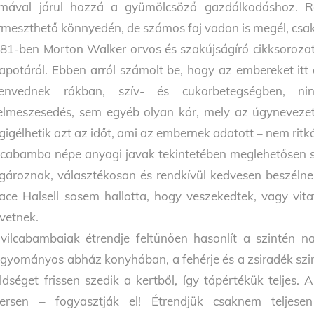
ímával járul hozzá a gyümölcsöző gazdálkodáshoz. R
rmeszthető könnyedén, de számos faj vadon is megél, csak b
81-ben Morton Walker orvos és szakújságíró cikksorozat
lapotáról. Ebben arról számolt be, hogy az embereket it
envednek rákban, szív- és cukorbetegségben, ninc
elmeszesedés, sem egyéb olyan kór, mely az úgynevezett 
gigélhetik azt az időt, ami az embernek adatott – nem rit
lcabamba népe anyagi javak tekintetében meglehetősen 
gároznak, választékosan és rendkívül kedvesen beszélne
ace Halsell sosem hallotta, hogy veszekedtek, vagy vit
vetnek.
vilcabambaiak étrendje feltűnően hasonlít a szintén
gyományos abház konyhában, a fehérje és a zsiradék szinte
ldséget frissen szedik a kertből, így tápértékük teljes
ersen – fogyasztják el! Étrendjük csaknem teljesen