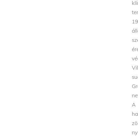
kl
te
19
ál
sz
ér
vé
Vi
su
Gr
ne
A 
ha
zö
ny