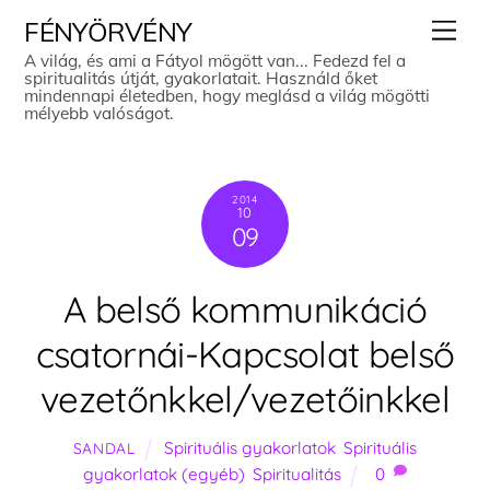
Skip
Men
FÉNYÖRVÉNY
to
A világ, és ami a Fátyol mögött van... Fedezd fel a
spiritualitás útját, gyakorlatait. Használd őket
content
mindennapi életedben, hogy meglásd a világ mögötti
mélyebb valóságot.
2014
10
09
A belső kommunikáció
csatornái-Kapcsolat belső
vezetőnkkel/vezetőinkkel
Spirituális gyakorlatok
,
Spirituális
SANDAL
gyakorlatok (egyéb)
,
Spiritualitás
0