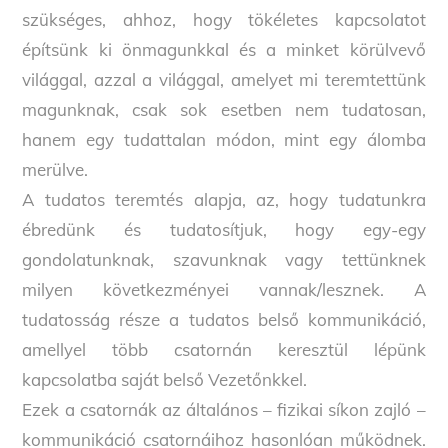
szükséges, ahhoz, hogy tökéletes kapcsolatot
építsünk ki önmagunkkal és a minket körülvevő
világgal, azzal a világgal, amelyet mi teremtettünk
magunknak, csak sok esetben nem tudatosan,
hanem egy tudattalan módon, mint egy álomba
merülve.
A tudatos teremtés alapja, az, hogy tudatunkra
ébredünk és tudatosítjuk, hogy egy-egy
gondolatunknak, szavunknak vagy tettünknek
milyen következményei vannak/lesznek. A
tudatosság része a tudatos belső kommunikáció,
amellyel több csatornán keresztül lépünk
kapcsolatba saját belső Vezetőnkkel.
Ezek a csatornák az általános – fizikai síkon zajló –
kommunikáció csatornáihoz hasonlóan működnek.