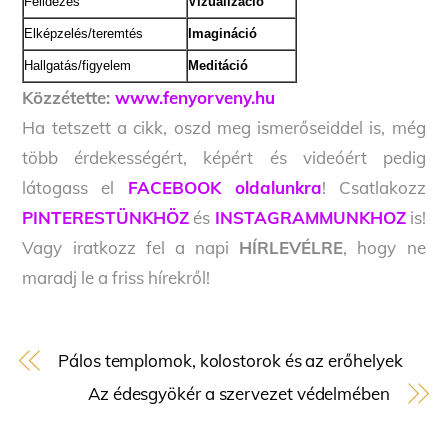
Felidézés
Vizualizáció
Elképzelés/teremtés
Imagináció
Hallgatás/figyelem
Meditáció
Közzétette:
www.fenyorveny.hu
Ha tetszett a cikk, oszd meg ismerőseiddel is, még
több érdekességért, képért és videóért pedig
látogass el
FACEBOOK oldalunkra
! Csatlakozz
PINTERESTÜNKHÖZ
és
INSTAGRAMMUNKHOZ
is!
Vagy iratkozz fel a napi
HÍRLEVÉLRE
, hogy ne
maradj le a friss hírekről!
Pálos templomok, kolostorok és az erőhelyek
Az édesgyökér a szervezet védelmében