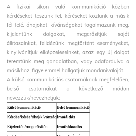
A fizikai síkon való kommunikáció közben
kérdéseket teszünk fel, kéréseket közlünk a másik
fél felé, óhajokat, kívánságokat fogalmazunk meg,
kijelentünk dolgokat, megerősítjük saját
állításainkat, felidézünk megtörtént eseményeket,
kinyilvánítjuk elképzeléseinket, azaz egy új dolgot
teremtünk meg gondolatban, vagy odafordulva a
másikhoz, figyelemmel hallgatjuk mondanivalóját.
A külső kommunikációs csatornáknak megfelelően,
belső csatornákat a következő módon
nevezzük/nevezhetjük:
Külső kommunikáció
Belső kommunikáció
Kérdés/kérés/óhaj/kívánság
Ima/áldás
Kijelentés/megerősítés
Ima/hálaadás