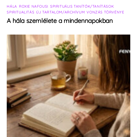
HÁLA
,
ROXIE NAFOUSI
,
SPIRITUÁLIS TANÍTÓK/TANÍTÁSOK
,
SPIRITUALITÁS
,
ÚJ TARTALOM/ARCHÍVUM
,
VONZÁS TÖRVÉNYE
A hála szemlélete a mindennapokban