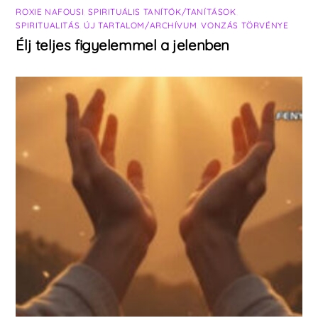
ROXIE NAFOUSI
,
SPIRITUÁLIS TANÍTÓK/TANÍTÁSOK
,
SPIRITUALITÁS
,
ÚJ TARTALOM/ARCHÍVUM
,
VONZÁS TÖRVÉNYE
Élj teljes figyelemmel a jelenben