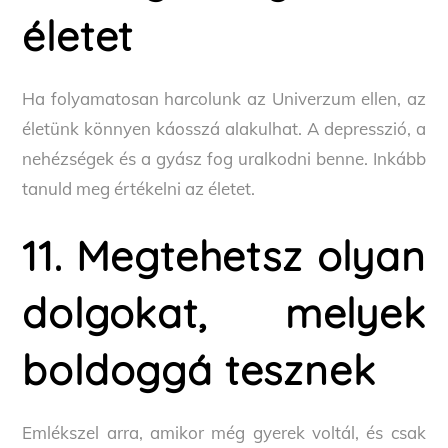
életet
Ha folyamatosan harcolunk az Univerzum ellen, az
életünk könnyen káosszá alakulhat. A depresszió, a
nehézségek és a gyász fog uralkodni benne. Inkább
tanuld meg értékelni az életet.
11. Megtehetsz olyan
dolgokat, melyek
boldoggá tesznek
Emlékszel arra, amikor még gyerek voltál, és csak