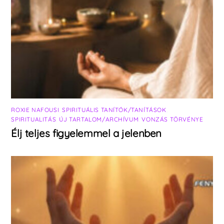
ROXIE NAFOUSI
,
SPIRITUÁLIS TANÍTÓK/TANÍTÁSOK
,
SPIRITUALITÁS
,
ÚJ TARTALOM/ARCHÍVUM
,
VONZÁS TÖRVÉNYE
Élj teljes figyelemmel a jelenben