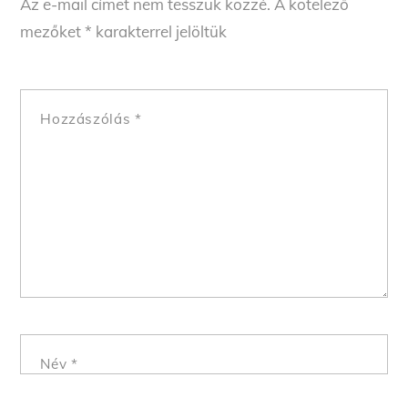
Az e-mail címet nem tesszük közzé.
A kötelező
mezőket
*
karakterrel jelöltük
Hozzászólás
*
Név
*