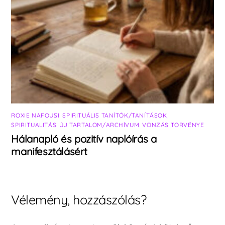
ROXIE NAFOUSI
,
SPIRITUÁLIS TANÍTÓK/TANÍTÁSOK
,
SPIRITUALITÁS
,
ÚJ TARTALOM/ARCHÍVUM
,
VONZÁS TÖRVÉNYE
Hálanapló és pozitív naplóírás a
manifesztálásért
Vélemény, hozzászólás?