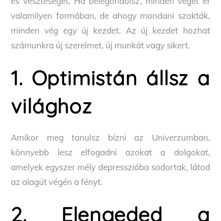
és veszteséget. Ha belegondolsz, minden véget ér
valamilyen formában, de ahogy mondani szokták,
minden vég egy új kezdet. Az új kezdet hozhat
számunkra új szerelmet, új munkát vagy sikert.
1. Optimistán állsz a
világhoz
Amikor meg tanulsz bízni az Univerzumban,
könnyebb lesz elfogadni azokat a dolgokat,
amelyek egyszer mély depresszióba sodortak, látod
az alagút végén a fényt.
2. Elengeded a