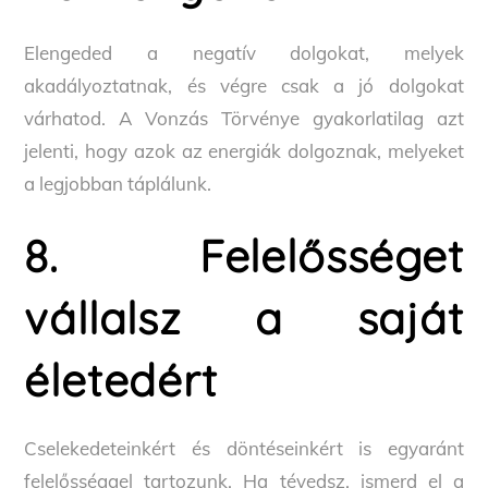
Elengeded a negatív dolgokat, melyek
akadályoztatnak, és végre csak a jó dolgokat
várhatod. A Vonzás Törvénye gyakorlatilag azt
jelenti, hogy azok az energiák dolgoznak, melyeket
a legjobban táplálunk.
8. Felelősséget
vállalsz a saját
életedért
Cselekedeteinkért és döntéseinkért is egyaránt
felelősséggel tartozunk. Ha tévedsz, ismerd el a