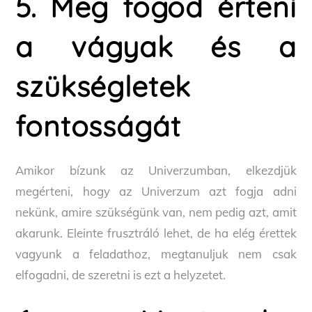
5. Meg fogod érteni
a vágyak és a
szükségletek
fontosságát
Amikor bízunk az Univerzumban, elkezdjük
megérteni, hogy az Univerzum azt fogja adni
nekünk, amire szükségünk van, nem pedig azt, amit
akarunk. Eleinte frusztráló lehet, de ha elég érettek
vagyunk a feladathoz, megtanuljuk nem csak
elfogadni, de szeretni is ezt a helyzetet.