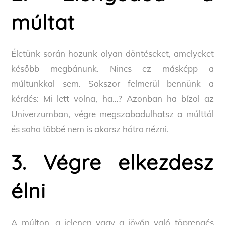
múltat
Életünk során hozunk olyan döntéseket, amelyeket
később megbánunk. Nincs ez másképp a
múltunkkal sem. Sokszor felmerül bennünk a
kérdés: Mi lett volna, ha…? Azonban ha bízol az
Univerzumban, végre megszabadulhatsz a múlttól
és soha többé nem is akarsz hátra nézni.
3. Végre elkezdesz
élni
A múlton, a jelenen vagy a jövőn való töprengés