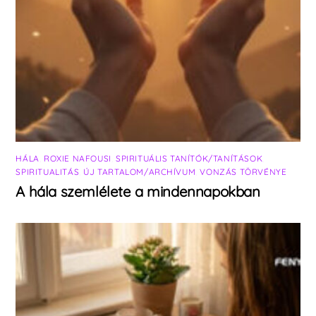
HÁLA
,
ROXIE NAFOUSI
,
SPIRITUÁLIS TANÍTÓK/TANÍTÁSOK
,
SPIRITUALITÁS
,
ÚJ TARTALOM/ARCHÍVUM
,
VONZÁS TÖRVÉNYE
A hála szemlélete a mindennapokban