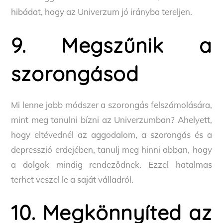
hibádat, hogy az Univerzum jó irányba tereljen.
9. Megszűnik a
szorongásod
Mi lenne jobb módszer a szorongás felszámolására,
mint meg tanulni bízni az Univerzumban? Ahelyett,
hogy eltévednél az aggodalom, a szorongás és a
depresszió erdejében, tanulj meg hinni abban, hogy
a dolgok mindig rendeződnek. Ezzel hatalmas
terhet veszel le a saját válladról.
10. Megkönnyíted az