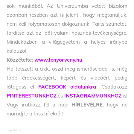
sok munkából. Az Univerzumba vetett bizalom
azonban részben azt is jelenti, hogy megtanuljuk,
nem kell folyamatosan dolgoznunk. Tarts szünetet,
fordítsd azt az időt valami hasznos tevékenységre.
Mindeközben a világegyetem a helyes irányba
kalauzol.
Közzétette:
www.fenyorveny.hu
Ha tetszett a cikk, oszd meg ismerőseiddel is, még
több érdekességért, képért és videóért pedig
látogass el
FACEBOOK oldalunkra
! Csatlakozz
PINTERESTÜNKHÖZ
és
INSTAGRAMMUNKHOZ
is!
Vagy iratkozz fel a napi
HÍRLEVÉLRE
, hogy ne
maradj le a friss hírekről!
noiportal.hu