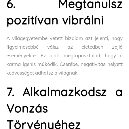
6. Megtanulsz
pozitívan vibrálni
A világegyetembe vetett bizalom azt jelenti, hogy
figyelmesebbé válsz az életedben zajló
eseményekre. Ez alatt megtapasztalod, hogy a
karma igenis működik. Cserébe, negativitás helyett
kedvességet adhatsz a világnak.
7. Alkalmazkodsz a
Vonzás
Törvényéhez