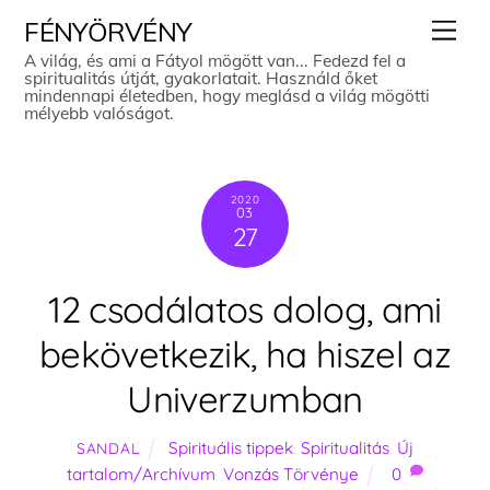
Skip
Men
FÉNYÖRVÉNY
to
A világ, és ami a Fátyol mögött van... Fedezd fel a
spiritualitás útját, gyakorlatait. Használd őket
content
mindennapi életedben, hogy meglásd a világ mögötti
mélyebb valóságot.
2020
03
27
12 csodálatos dolog, ami
bekövetkezik, ha hiszel az
Univerzumban
Spirituális tippek
,
Spiritualitás
,
Új
SANDAL
tartalom/Archívum
,
Vonzás Törvénye
0