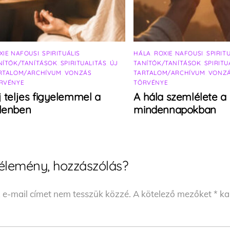
XIE NAFOUSI
,
SPIRITUÁLIS
HÁLA
,
ROXIE NAFOUSI
,
SPIRIT
NÍTÓK/TANÍTÁSOK
,
SPIRITUALITÁS
,
ÚJ
TANÍTÓK/TANÍTÁSOK
,
SPIRITU
RTALOM/ARCHÍVUM
,
VONZÁS
TARTALOM/ARCHÍVUM
,
VONZ
RVÉNYE
TÖRVÉNYE
j teljes figyelemmel a
A hála szemlélete a
elenben
mindennapokban
élemény, hozzászólás?
 e-mail címet nem tesszük közzé.
A kötelező mezőket
*
kar