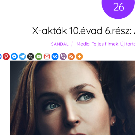
26
X-akták 10.évad 6.rész:
Média
,
Teljes filmek
,
Új tar
SANDAL