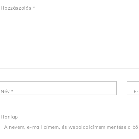
Hozzászólás
*
Név
*
E-
Honlap
A nevem, e-mail címem, és weboldalcímem mentése a b