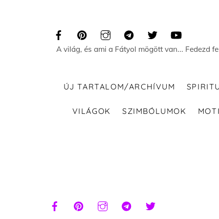
Skip
to
content
A világ, és ami a Fátyol mögött van... Fedezd f
ÚJ TARTALOM/ARCHÍVUM
SPIRIT
VILÁGOK
SZIMBÓLUMOK
MOT