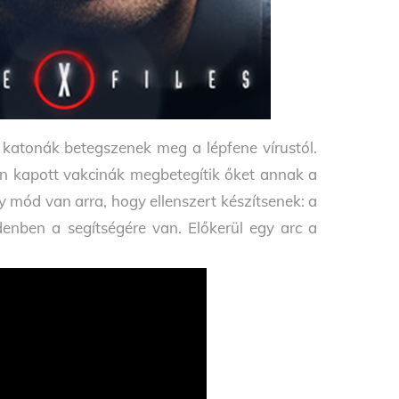
a katonák betegszenek meg a lépfene vírustól.
n kapott vakcinák megbetegítik őket annak a
gy mód van arra, hogy ellenszert készítsenek: a
enben a segítségére van. Előkerül egy arc a