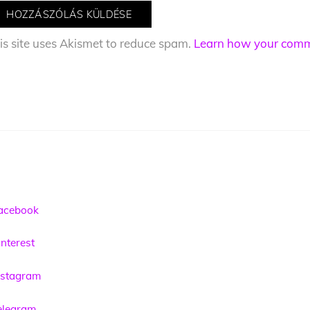
is site uses Akismet to reduce spam.
Learn how your comme
acebook
nterest
nstagram
elegram