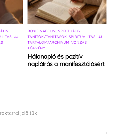
UÁLIS
ROXIE NAFOUSI
,
SPIRITUÁLIS
ALITÁS
,
ÚJ
TANÍTÓK/TANÍTÁSOK
,
SPIRITUALITÁS
,
ÚJ
ÁS
TARTALOM/ARCHÍVUM
,
VONZÁS
TÖRVÉNYE
Hálanapló és pozitív
naplóírás a manifesztálásért
akterrel jelöltük