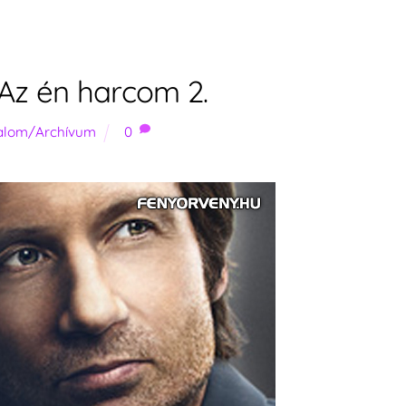
 Az én harcom 2.
talom/Archívum
0