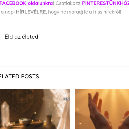
FACEBOOK oldalunkra
! Csatlakozz
PINTERESTÜNKHÖ
l a napi
HÍRLEVÉLRE
, hogy ne maradj le a friss hírekről!
Éld az életed
ELATED POSTS