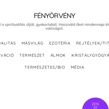
FÉNYÖRVÉNY
el a spiritualitás útját, gyakorlatait. Használd őket mindennapi
valóságot.
UALITÁS
MÁSVILÁG
EZOTÉRIA
REJTÉLYEK/TI
IVÁCIÓ
TERMÉSZET
ÁLMOK
KRISTÁLYGYÓGY
TERMÉSZETES/BIO
MÉDIA
2016
02