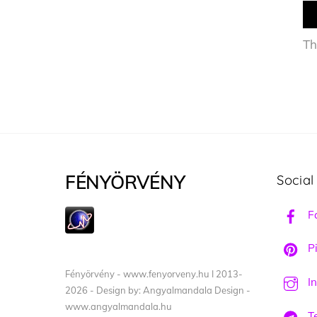
Th
FÉNYÖRVÉNY
Social
F
Pi
Fényörvény - www.fenyorveny.hu I 2013-
I
2026 - Design by: Angyalmandala Design -
www.angyalmandala.hu
T