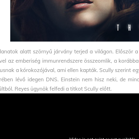
llanatok alatt szörnyű járvány terjed a világon. Először 
vel az emberiség immunrendszere összeomlik, a korábba
rusnak a kórokozójával, ami ellen kapták. Scully szerint e
rében lévő idegen DNS. Einstein nem hisz neki, de mind
ltból. Reyes ügynök felfedi a titkot Scully előtt.