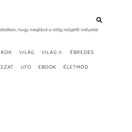
Search
 életedben, hogy meglásd a világ mögötti mélyebb
TKOK
VILÁG
VILÁG II.
ÉBREDÉS
ÁSZAT
UFO
EBOOK
ÉLETMÓD