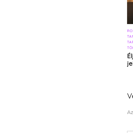
RO
TA
TA
TÖ
Él
j
V
Az