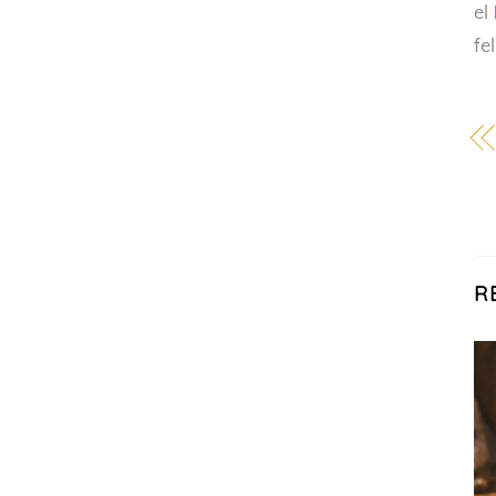
el
fe
R