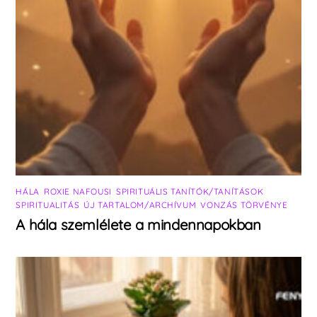
HÁLA
,
ROXIE NAFOUSI
,
SPIRITUÁLIS TANÍTÓK/TANÍTÁSOK
,
SPIRITUALITÁS
,
ÚJ TARTALOM/ARCHÍVUM
,
VONZÁS TÖRVÉNYE
A hála szemlélete a mindennapokban