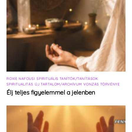
ROXIE NAFOUSI
,
SPIRITUÁLIS TANÍTÓK/TANÍTÁSOK
,
SPIRITUALITÁS
,
ÚJ TARTALOM/ARCHÍVUM
,
VONZÁS TÖRVÉNYE
Élj teljes figyelemmel a jelenben