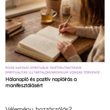
ROXIE NAFOUSI
,
SPIRITUÁLIS TANÍTÓK/TANÍTÁSOK
,
SPIRITUALITÁS
,
ÚJ TARTALOM/ARCHÍVUM
,
VONZÁS TÖRVÉNYE
Hálanapló és pozitív naplóírás a
manifesztálásért
Vélemény, hozzászólás?