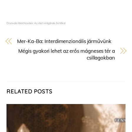
Drunvalo Melchizedek: Az élet virágának ősi titkai
Mer-Ka-Ba: Interdimenzionális járművünk
Mégis gyakori lehet az erős mágneses tér a
csillagokban
RELATED POSTS