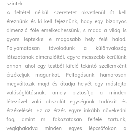
szintek.
A feltétel nélküli szeretetet okvetlenül át kell
éreznünk és ki kell fejeznünk, hogy egy bizonyos
dimenzió fölé emelkedhessünk, s maga a világ is
gyors léptekkel e magasabb hely felé halad.
Folyamatosan távolodunk a különvalóság
látszatának dimenzióitól, egyre messzebb kerülünk
onnan, ahol egy testből kifelé tekintő szellemként
érzékeljük magunkat. Felfogásunk hamarosan
megváltozik majd és átadja helyét egy másfajta
valóságlátásnak, amely biztosítja a minden
létezővel való abszolút egységünk tudását és
érzékelését. Ez az érzés egyre inkább növekedni
fog, amint mi fokozatosan felfelé tartunk,
végighaladva minden egyes lépcsőfokon a