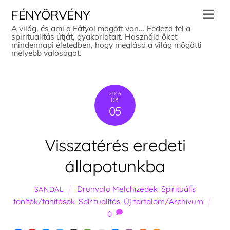
Skip
Men
FÉNYÖRVÉNY
to
A világ, és ami a Fátyol mögött van... Fedezd fel a
spiritualitás útját, gyakorlatait. Használd őket
content
mindennapi életedben, hogy meglásd a világ mögötti
mélyebb valóságot.
2016
03
05
Visszatérés eredeti
állapotunkba
Drunvalo Melchizedek
,
Spirituális
SANDAL
tanítók/tanítások
,
Spiritualitás
,
Új tartalom/Archívum
0