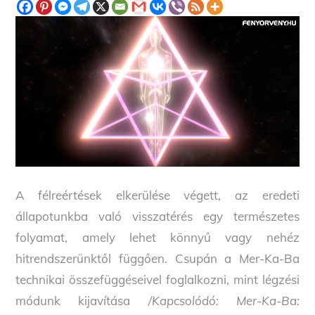
A félreértések elkerülése végett, az eredeti
állapotunkba való visszatérés egy természetes
folyamat, amely lehet könnyű vagy nehéz
hitrendszerünktől függően. Csupán a Mer-Ka-Ba
technikai összefüggéseivel foglalkozni, mint légzési
módunk kijavítása
/Kapcsolódó: Mer-Ka-Ba: