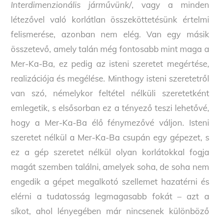
Interdimenzionális járművünk/
, vagy a minden
létezővel való korlátlan összeköttetésünk értelmi
felismerése, azonban nem elég. Van egy másik
összetevő, amely talán még fontosabb mint maga a
Mer-Ka-Ba, ez pedig az isteni szeretet megértése,
realizációja és megélése. Minthogy isteni szeretetről
van szó, némelykor feltétel nélküli szeretetként
emlegetik, s elsősorban ez a tényező teszi lehetővé,
hogy a Mer-Ka-Ba élő fénymezővé váljon. Isteni
szeretet nélkül a Mer-Ka-Ba csupán egy gépezet, s
ez a gép szeretet nélkül olyan korlátokkal fogja
magát szemben találni, amelyek soha, de soha nem
engedik a gépet megalkotó szellemet hazatérni és
elérni a tudatosság legmagasabb fokát – azt a
síkot, ahol lényegében már nincsenek különböző