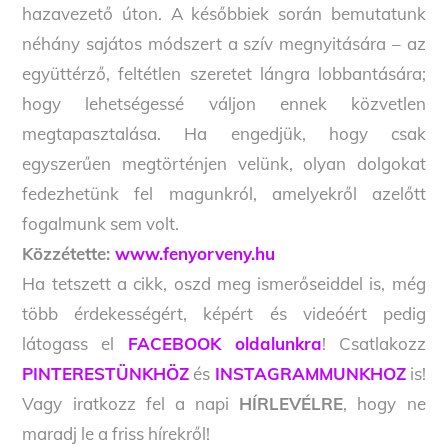
hazavezető úton. A későbbiek során bemutatunk
néhány sajátos módszert a szív megnyitására – az
együttérző, feltétlen szeretet lángra lobbantására;
hogy lehetségessé váljon ennek közvetlen
megtapasztalása. Ha engedjük, hogy csak
egyszerűen megtörténjen velünk, olyan dolgokat
fedezhetünk fel magunkról, amelyekről azelőtt
fogalmunk sem volt.
Közzétette:
www.fenyorveny.hu
Ha tetszett a cikk, oszd meg ismerőseiddel is, még
több érdekességért, képért és videóért pedig
látogass el
FACEBOOK oldalunkra
! Csatlakozz
PINTERESTÜNKHÖZ
és
INSTAGRAMMUNKHOZ
is!
Vagy iratkozz fel a napi
HÍRLEVÉLRE
, hogy ne
maradj le a friss hírekről!