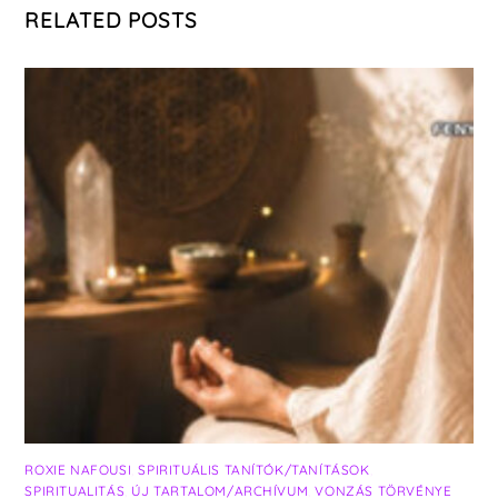
RELATED POSTS
ROXIE NAFOUSI
,
SPIRITUÁLIS TANÍTÓK/TANÍTÁSOK
,
SPIRITUALITÁS
,
ÚJ TARTALOM/ARCHÍVUM
,
VONZÁS TÖRVÉNYE