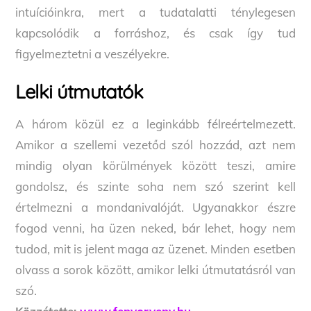
intuícióinkra, mert a tudatalatti ténylegesen
kapcsolódik a forráshoz, és csak így tud
figyelmeztetni a veszélyekre.
Lelki útmutatók
A három közül ez a leginkább félreértelmezett.
Amikor a szellemi vezetőd szól hozzád, azt nem
mindig olyan körülmények között teszi, amire
gondolsz, és szinte soha nem szó szerint kell
értelmezni a mondanivalóját. Ugyanakkor észre
fogod venni, ha üzen neked, bár lehet, hogy nem
tudod, mit is jelent maga az üzenet. Minden esetben
olvass a sorok között, amikor lelki útmutatásról van
szó.