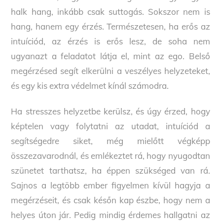
halk hang, inkább csak suttogás. Sokszor nem is
hang, hanem egy érzés. Természetesen, ha erős az
intuíciód, az érzés is erős lesz, de soha nem
ugyanazt a feladatot látja el, mint az ego. Belső
megérzésed segít elkerülni a veszélyes helyzeteket,
és egy kis extra védelmet kínál számodra.
Ha stresszes helyzetbe kerülsz, és úgy érzed, hogy
képtelen vagy folytatni az utadat, intuíciód a
segítségedre siket, még mielőtt végképp
összezavarodnál, és emlékeztet rá, hogy nyugodtan
szünetet tarthatsz, ha éppen szükséged van rá.
Sajnos a legtöbb ember figyelmen kívül hagyja a
megérzéseit, és csak későn kap észbe, hogy nem a
helyes úton jár. Pedig mindig érdemes hallgatni az