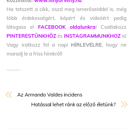
Közzétette:
www.fenyorveny.hu
Ha tetszett a cikk, oszd meg ismerőseiddel is, még
több érdekességért, képért és videóért pedig
látogass el
FACEBOOK oldalunkra
! Csatlakozz
PINTERESTÜNKHÖZ
és
INSTAGRAMMUNKHOZ
is!
Vagy iratkozz fel a napi
HÍRLEVÉLRE
, hogy ne
maradj le a friss hírekről!
noiportal.hu
Az Armando Valdes incidens
Hatással lehet ránk az előző életünk?