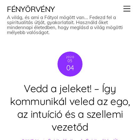
Skip
Men
FÉNYÖRVÉNY
to
A világ, és ami a Fátyol mögött van... Fedezd fel a
spiritualitás útját, gyakorlatait. Használd őket
content
mindennapi életedben, hogy meglásd a világ mögötti
mélyebb valóságot.
2020
05
04
Vedd a jeleket! – Így
kommunikál veled az ego,
az intuíció és a szellemi
vezetőd