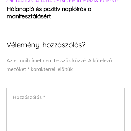
SPIRITUALITÁS
,
ÚJ TARTALOM/ARCHÍVUM
,
VONZÁS TÖRVÉNYE
Hálanapló és pozitív naplóírás a
manifesztálásért
Vélemény, hozzászólás?
Az e-mail címet nem tesszük közzé.
A kötelező
mezőket
*
karakterrel jelöltük
Hozzászólás
*