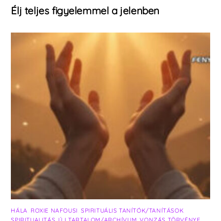
Élj teljes figyelemmel a jelenben
HÁLA
,
ROXIE NAFOUSI
,
SPIRITUÁLIS TANÍTÓK/TANÍTÁSOK
,
SPIRITUALITÁS
,
ÚJ TARTALOM/ARCHÍVUM
,
VONZÁS TÖRVÉNYE