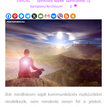
Spirituális tippek
,
Spiritualitás
,
Új
SANDAL
tartalom/Archívum
0
Bár mindhárom saját kommunikációs eszközökkel
rendelkezik, nem mindenki ismeri fel a jeleket.