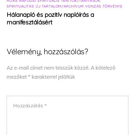
ROXIE NAFOUSI
,
SPIRITUÁLIS TANÍTÓK/TANÍTÁSOK
,
SPIRITUALITÁS
,
ÚJ TARTALOM/ARCHÍVUM
,
VONZÁS TÖRVÉNYE
Hálanapló és pozitív naplóírás a
manifesztálásért
Vélemény, hozzászólás?
Az e-mail címet nem tesszük közzé.
A kötelező
mezőket
*
karakterrel jelöltük
Hozzászólás
*