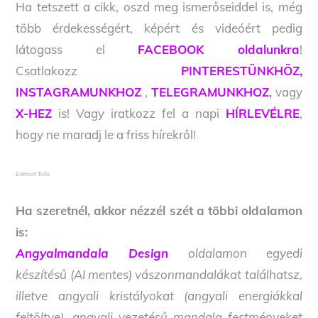
Ha tetszett a cikk, oszd meg ismerőseiddel is, még
több érdekességért, képért és videóért pedig
látogass el
FACEBOOK oldalunkra
!
Csatlakozz
PINTERESTÜNKHÖZ,
INSTAGRAMUNKHOZ
,
TELEGRAMUNKHOZ
,
vagy
X-HEZ
is! Vagy iratkozz fel a napi
HÍRLEVÉLRE
,
hogy ne maradj le a friss hírekről!
Eckhart Tolle
Ha szeretnél, akkor nézzél szét a többi oldalamon
is:
Angyalmandala Design
oldalamon egyedi
készítésű (AI mentes) vászonmandalákat találhatsz,
illetve angyali kristályokat (angyali energiákkal
feltöltve), angyali vezetésű mandala festményeket