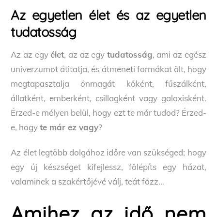
Az egyetlen élet és az egyetlen
tudatosság
Az az egy
élet
, az az egy
tudatosság
, ami az egész
univerzumot átitatja, és átmeneti formákat ölt, hogy
megtapasztalja önmagát kőként, fűszálként,
állatként, emberként, csillagként vagy galaxisként.
Érzed-e mélyen belül, hogy ezt te már tudod? Érzed-
e, hogy
te már ez vagy
?
Az élet legtöbb dolgához időre van szükséged; hogy
egy új készséget kifejlessz, fölépíts egy házat,
valaminek a szakértőjévé válj, teát főzz…
Amihez az idő nem