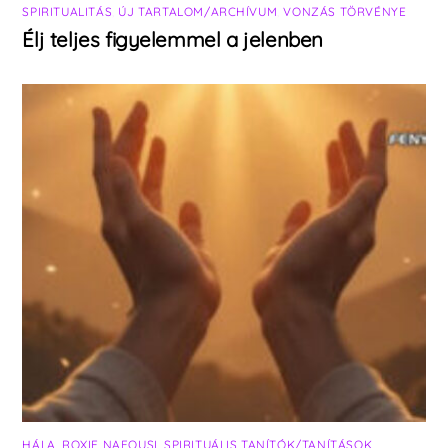
SPIRITUALITÁS
,
ÚJ TARTALOM/ARCHÍVUM
,
VONZÁS TÖRVÉNYE
Élj teljes figyelemmel a jelenben
HÁLA
,
ROXIE NAFOUSI
,
SPIRITUÁLIS TANÍTÓK/TANÍTÁSOK
,