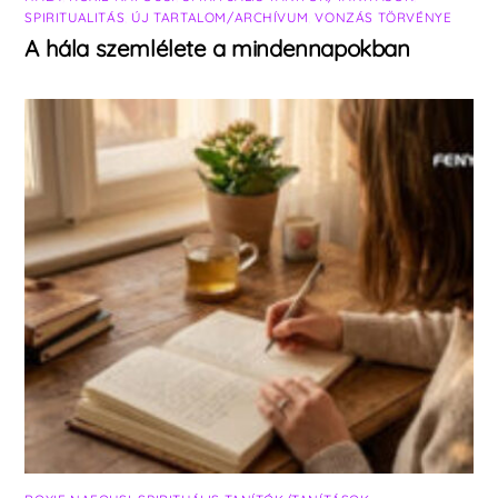
SPIRITUALITÁS
,
ÚJ TARTALOM/ARCHÍVUM
,
VONZÁS TÖRVÉNYE
A hála szemlélete a mindennapokban