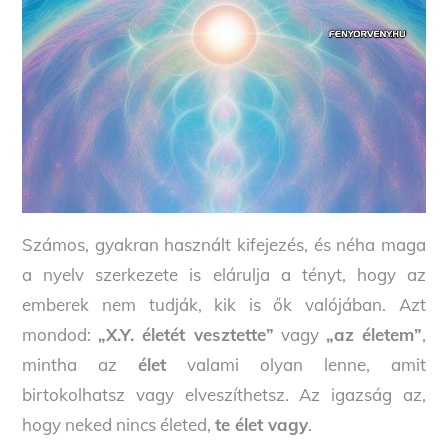
Számos, gyakran használt kifejezés, és néha maga
a nyelv szerkezete is elárulja a tényt, hogy az
emberek nem tudják, kik is ők valójában. Azt
mondod:
„X.Y. életét vesztette”
vagy
„az életem”
,
mintha az
élet
valami olyan lenne, amit
birtokolhatsz vagy elveszíthetsz. Az igazság az,
hogy neked nincs életed,
te élet vagy
.