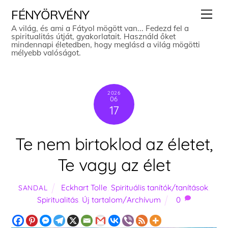
Skip
Men
FÉNYÖRVÉNY
to
A világ, és ami a Fátyol mögött van... Fedezd fel a
spiritualitás útját, gyakorlatait. Használd őket
content
mindennapi életedben, hogy meglásd a világ mögötti
mélyebb valóságot.
2026
06
17
Te nem birtoklod az életet,
Te vagy az élet
Eckhart Tolle
,
Spirituális tanítók/tanítások
,
SANDAL
Spiritualitás
,
Új tartalom/Archívum
0