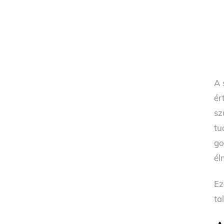
A 
ér
sz
tu
go
él
Ez
ta