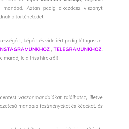
”
mondod. Aztán pedig elkezdesz viszonyt
nak a történetedet.
kességért, képért és videóért pedig látogass el
INSTAGRAMUNKHOZ
,
TELEGRAMUNKHOZ
,
e maradj le a friss hírekről!
entes) vászonmandalákat találhatsz, illetve
i vezetésű mandala festményeket és képeket, és