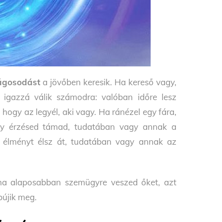
ágosodást
a jövőben keresik. Ha kereső vagy,
 igazzá válik számodra: valóban időre lesz
hogy az legyél, aki vagy. Ha ránézel egy fára,
gy érzésed támad, tudatában vagy annak a
 élményt élsz át, tudatában vagy annak az
 ha alaposabban szemügyre veszed őket, azt
újik meg.