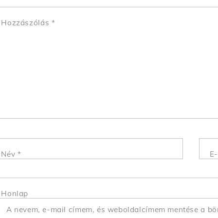
Hozzászólás
*
Név
*
E-
Honlap
A nevem, e-mail címem, és weboldalcímem mentése a b