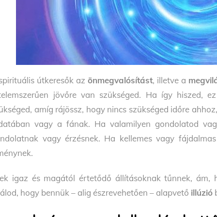
spirituális útkeresők az
önmegvalósítást
, illetve a
megvil
telemszerűen jövőre van szükséged. Ha így hiszed, ez
ükséged, amíg rájössz, hogy nincs szükséged időre ahhoz, 
datában vagy a fának. Ha valamilyen gondolatod va
ndolatnak vagy érzésnek. Ha kellemes vagy fájdalmas
ménynek.
ek igaz és magától értetődő állításoknak tűnnek, ám,
lálod, hogy bennük – alig észrevehetően – alapvető
illúzió
b