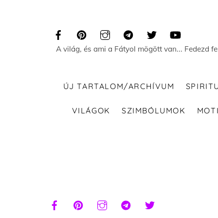
Skip
to
content
A világ, és ami a Fátyol mögött van... Fedezd f
ÚJ TARTALOM/ARCHÍVUM
SPIRIT
VILÁGOK
SZIMBÓLUMOK
MOT