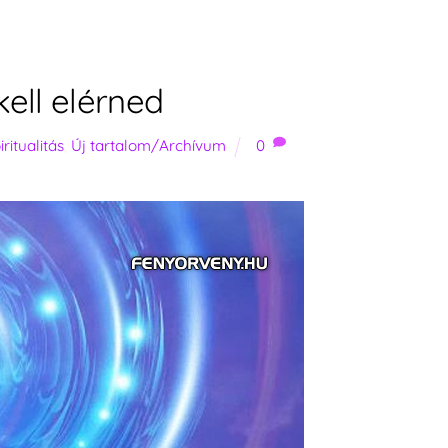
kell elérned
iritualitás
,
Új tartalom/Archívum
0