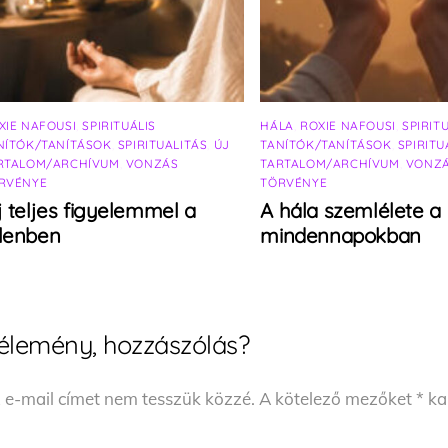
XIE NAFOUSI
,
SPIRITUÁLIS
HÁLA
,
ROXIE NAFOUSI
,
SPIRIT
NÍTÓK/TANÍTÁSOK
,
SPIRITUALITÁS
,
ÚJ
TANÍTÓK/TANÍTÁSOK
,
SPIRITU
RTALOM/ARCHÍVUM
,
VONZÁS
TARTALOM/ARCHÍVUM
,
VONZ
RVÉNYE
TÖRVÉNYE
j teljes figyelemmel a
A hála szemlélete a
elenben
mindennapokban
élemény, hozzászólás?
 e-mail címet nem tesszük közzé.
A kötelező mezőket
*
kar