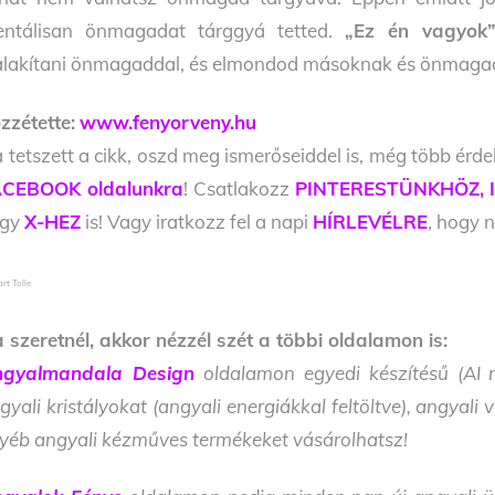
ntálisan önmagadat tárggyá tetted.
„Ez én vagyok
alakítani önmagaddal, és elmondod másoknak és önmagad
zzétette:
www.fenyorveny.hu
 tetszett a cikk, oszd meg ismerőseiddel is, még több érde
CEBOOK oldalunkra
! Csatlakozz
PINTERESTÜNKHÖZ,
agy
X-HEZ
is! Vagy iratkozz fel a napi
HÍRLEVÉLRE
, hogy n
rt Tolle
 szeretnél, akkor nézzél szét a többi oldalamon is:
gyalmandala Design
oldalamon egyedi készítésű (AI m
gyali kristályokat (angyali energiákkal feltöltve), angyal
yéb angyali kézműves termékeket vásárolhatsz!