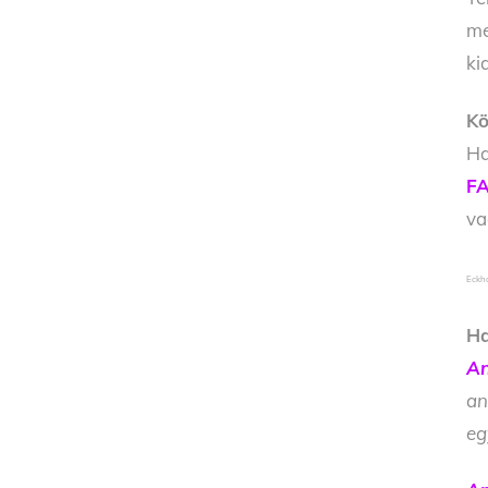
me
ki
Kö
Ha
FA
v
Eckha
Ha
An
an
eg