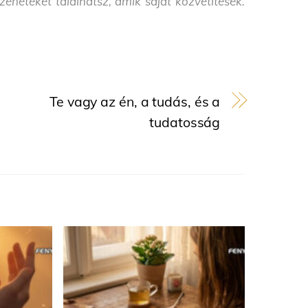
neteket találhatsz, amik saját közvetítések.
Te vagy az én, a tudás, és a
tudatosság