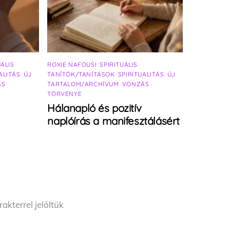
UÁLIS
ROXIE NAFOUSI
,
SPIRITUÁLIS
ALITÁS
,
ÚJ
TANÍTÓK/TANÍTÁSOK
,
SPIRITUALITÁS
,
ÚJ
ÁS
TARTALOM/ARCHÍVUM
,
VONZÁS
TÖRVÉNYE
Hálanapló és pozitív
naplóírás a manifesztálásért
akterrel jelöltük