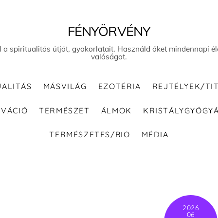
FÉNYÖRVÉNY
el a spiritualitás útját, gyakorlatait. Használd őket mindennapi
valóságot.
UALITÁS
MÁSVILÁG
EZOTÉRIA
REJTÉLYEK/TI
IVÁCIÓ
TERMÉSZET
ÁLMOK
KRISTÁLYGYÓGY
TERMÉSZETES/BIO
MÉDIA
2026
06