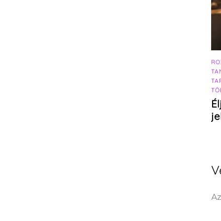
RO
TA
TA
TÖ
Él
j
V
Az