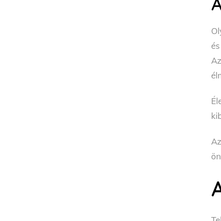
A
Ol
és
Az
él
Él
ki
Az
ön
Te