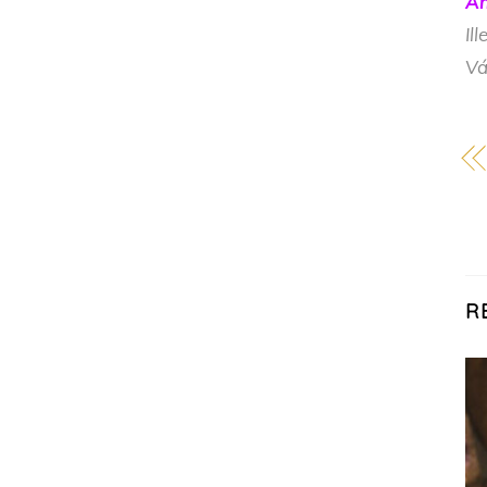
An
Il
Vá
R