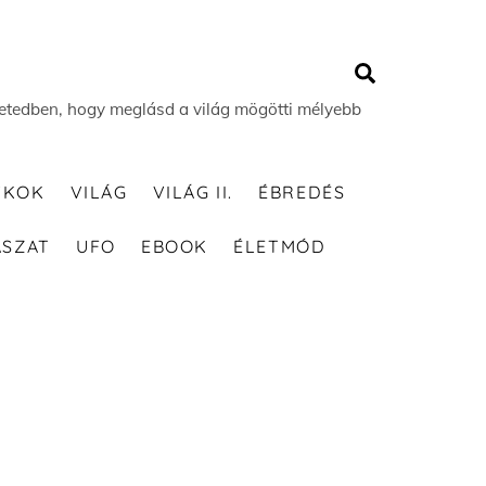
Search
 életedben, hogy meglásd a világ mögötti mélyebb
TKOK
VILÁG
VILÁG II.
ÉBREDÉS
ÁSZAT
UFO
EBOOK
ÉLETMÓD