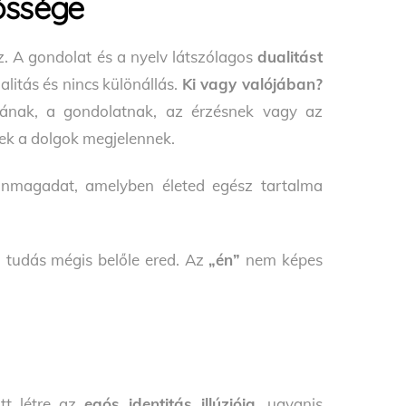
őssége
sz. A gondolat és a nyelv látszólagos
dualitást
alitás és nincs különállás.
Ki vagy valójában?
fának, a gondolatnak, az érzésnek vagy az
zek a dolgok megjelennek.
önmagadat, amelyben életed egész tartalma
 tudás mégis belőle ered. Az
„én”
nem képes
tt létre az
egós identitás illúziója
, ugyanis