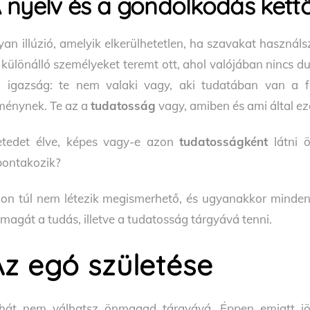
 nyelv és a gondolkodás kett
yan illúzió, amelyik elkerülhetetlen, ha szavakat használ
 különálló személyeket teremt ott, ahol valójában nincs du
 igazság: te nem valaki vagy, aki tudatában van a 
ménynek. Te az a
tudatosság
vagy, amiben és ami által e
etedet élve, képes vagy-e azon
tudatosságként
látni 
bontakozik?
on túl nem létezik megismerhető, és ugyanakkor minden
magát a tudás, illetve a tudatosság tárgyává tenni.
Az egó születése
hát nem válhatsz önmagad tárgyává. Éppen emiatt jö