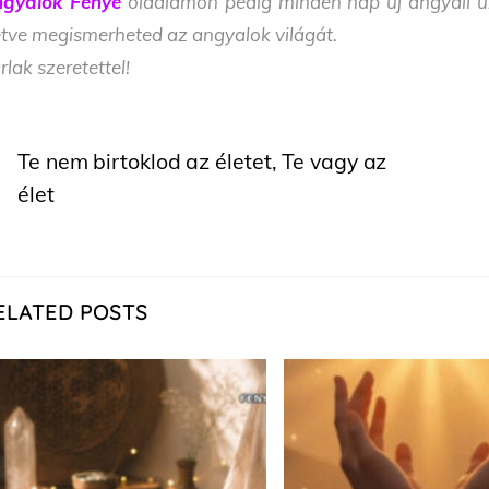
gyalok Fénye
oldalamon pedig minden nap új angyali üze
letve megismerheted az angyalok világát.
rlak szeretettel!
Te nem birtoklod az életet, Te vagy az
élet
ELATED POSTS