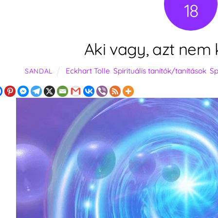
18
Aki vagy, azt nem 
Eckhart Tolle
,
Spirituális tanítók/tanítások
,
Sp
SANDAL