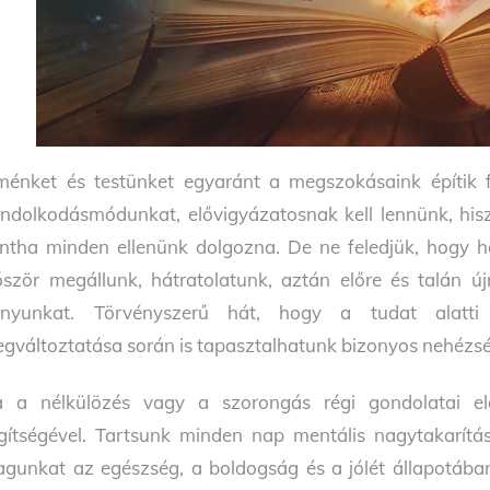
ménket és testünket egyaránt a megszokásaink építik f
ndolkodásmódunkat, elővigyázatosnak kell lennünk, his
ntha minden ellenünk dolgozna. De ne feledjük, hogy h
őször megállunk, hátratolatunk, aztán előre és talán ú
ányunkat. Törvényszerű hát, hogy a tudat alatt
gváltoztatása során is tapasztalhatunk bizonyos nehézs
 a nélkülözés vagy a szorongás régi gondolatai el
gítségével. Tartsunk minden nap mentális nagytakarítás
gunkat az egészség, a boldogság és a jólét állapotában