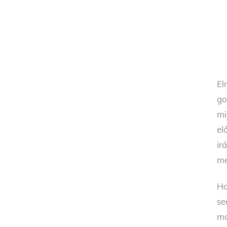
El
go
mi
el
ir
me
Ha
se
ma