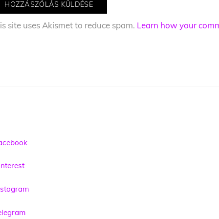
is site uses Akismet to reduce spam.
Learn how your comme
acebook
nterest
nstagram
elegram