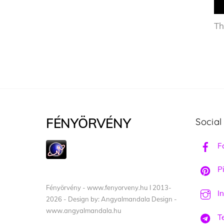
Th
FÉNYÖRVÉNY
Social
F
Pi
Fényörvény - www.fenyorveny.hu I 2013-
I
2026 - Design by: Angyalmandala Design -
www.angyalmandala.hu
T