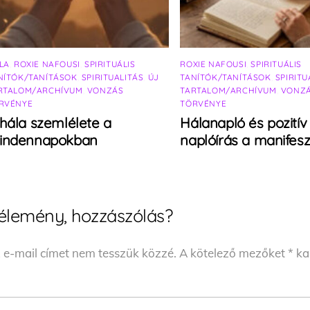
LA
,
ROXIE NAFOUSI
,
SPIRITUÁLIS
ROXIE NAFOUSI
,
SPIRITUÁLIS
NÍTÓK/TANÍTÁSOK
,
SPIRITUALITÁS
,
ÚJ
TANÍTÓK/TANÍTÁSOK
,
SPIRITU
RTALOM/ARCHÍVUM
,
VONZÁS
TARTALOM/ARCHÍVUM
,
VONZ
RVÉNYE
TÖRVÉNYE
hála szemlélete a
Hálanapló és pozitív
indennapokban
naplóírás a manifesz
élemény, hozzászólás?
 e-mail címet nem tesszük közzé.
A kötelező mezőket
*
kar