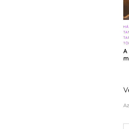
HÁ
TA
TA
TÖ
A 
m
V
Az