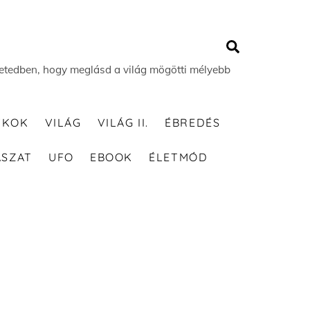
Search
 életedben, hogy meglásd a világ mögötti mélyebb
TKOK
VILÁG
VILÁG II.
ÉBREDÉS
ÁSZAT
UFO
EBOOK
ÉLETMÓD