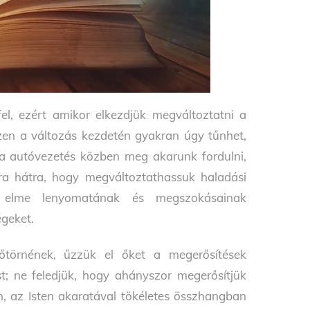
el, ezért amikor elkezdjük megváltoztatni a
zen a változás kezdetén gyakran úgy tűnhet,
a autóvezetés közben meg akarunk fordulni,
jra hátra, hogy megváltoztathassuk haladási
i elme lenyomatának és megszokásainak
égeket.
őtörnének, űzzük el őket a megerősítések
t; ne feledjük, hogy ahányszor megerősítjük
, az Isten akaratával tökéletes összhangban