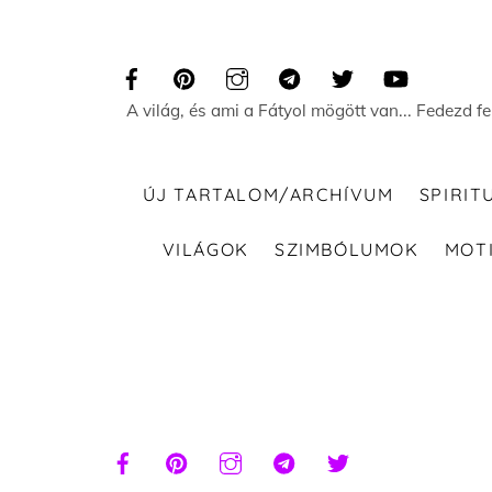
Skip
to
content
A világ, és ami a Fátyol mögött van... Fedezd f
ÚJ TARTALOM/ARCHÍVUM
SPIRIT
VILÁGOK
SZIMBÓLUMOK
MOT