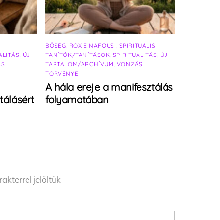
BŐSÉG
,
ROXIE NAFOUSI
,
SPIRITUÁLIS
ALITÁS
,
ÚJ
TANÍTÓK/TANÍTÁSOK
,
SPIRITUALITÁS
,
ÚJ
ÁS
TARTALOM/ARCHÍVUM
,
VONZÁS
TÖRVÉNYE
A hála ereje a manifesztálás
tálásért
folyamatában
akterrel jelöltük