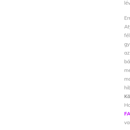
lé
Er
At
fé
gy
az
bá
mé
má
hi
Kö
Ha
FA
v