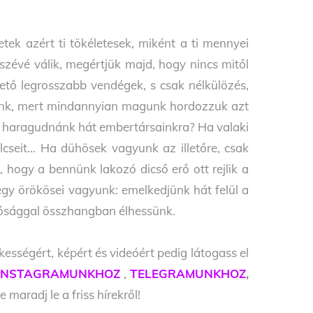
tek azért ti tökéletesek, miként a ti mennyei
szévé válik, megértjük majd, hogy nincs mitől
hető legrosszabb vendégek, s csak nélkülözés,
lnünk, mert mindannyian magunk hordozzuk azt
is haragudnánk hát embertársainkra? Ha valaki
lcseit… Ha dühösek vagyunk az illetőre, csak
hogy a bennünk lakozó dicső erő ott rejlik a
gy örökösei vagyunk: emelkedjünk hát felül a
jósággal összhangban élhessünk.
kességért, képért és videóért pedig látogass el
INSTAGRAMUNKHOZ
,
TELEGRAMUNKHOZ
,
e maradj le a friss hírekről!