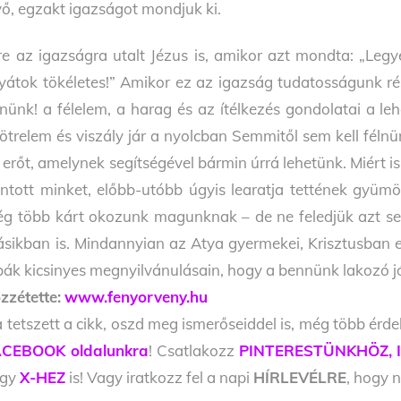
vő, egzakt igazságot mondjuk ki.
re az igazságra utalt Jézus is, amikor azt mondta: „Legye
yátok tökéletes!” Amikor ez az igazság tudatosságunk ré
lnünk! a félelem, a harag és az ítélkezés gondolatai a le
ötrelem és viszály jár a nyolcban Semmitől sem kell fé
 erőt, amelynek segítségével bármin úrrá lehetünk. Miért 
ntott minket, előbb-utóbb úgyis learatja tettének gyümö
g több kárt okozunk magunknak – de ne feledjük azt se, 
sikban is. Mindannyian az Atya gyermekei, Krisztusban e
bák kicsinyes megnyilvánulásain, hogy a bennünk lakozó 
zzétette:
www.fenyorveny.hu
 tetszett a cikk, oszd meg ismerőseiddel is, még több érde
CEBOOK oldalunkra
! Csatlakozz
PINTERESTÜNKHÖZ,
agy
X-HEZ
is! Vagy iratkozz fel a napi
HÍRLEVÉLRE
, hogy n