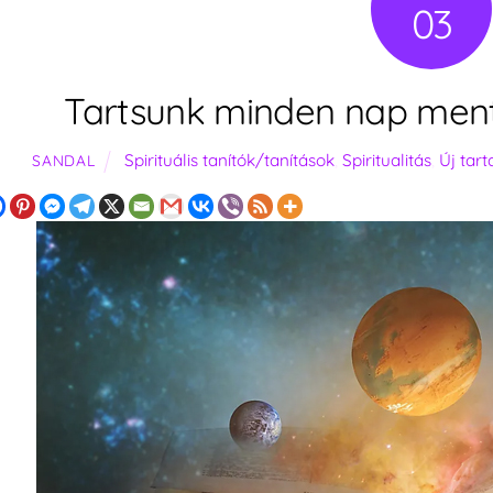
03
Tartsunk minden nap mentá
Spirituális tanítók/tanítások
,
Spiritualitás
,
Új tar
SANDAL