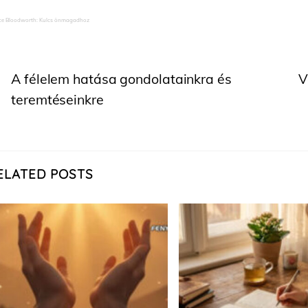
ce Bloodworth: Kulcs önmagadhoz
A félelem hatása gondolatainkra és
V
teremtéseinkre
ELATED POSTS