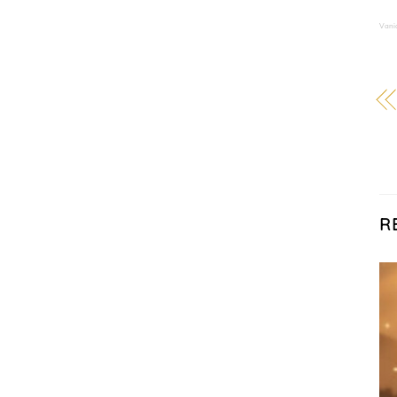
Vani
R