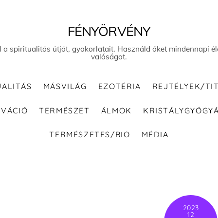
FÉNYÖRVÉNY
el a spiritualitás útját, gyakorlatait. Használd őket mindennapi
valóságot.
UALITÁS
MÁSVILÁG
EZOTÉRIA
REJTÉLYEK/TI
IVÁCIÓ
TERMÉSZET
ÁLMOK
KRISTÁLYGYÓGY
TERMÉSZETES/BIO
MÉDIA
2023
12