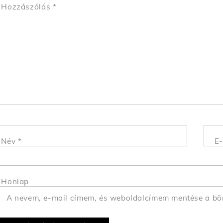
Hozzászólás
*
Név
*
E-
Honlap
A nevem, e-mail címem, és weboldalcímem mentése a b