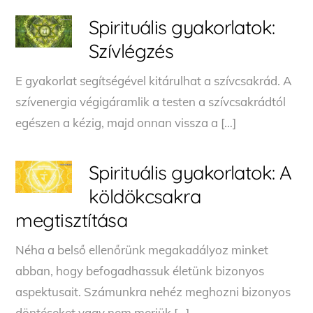
Spirituális gyakorlatok:
Szívlégzés
E gyakorlat segítségével kitárulhat a szívcsakrád. A
szívenergia végigáramlik a testen a szívcsakrádtól
egészen a kézig, majd onnan vissza a […]
Spirituális gyakorlatok: A
köldökcsakra
megtisztítása
Néha a belső ellenőrünk megakadályoz minket
abban, hogy befogadhassuk életünk bizonyos
aspektusait. Számunkra nehéz meghozni bizonyos
döntéseket vagy nem merjük […]