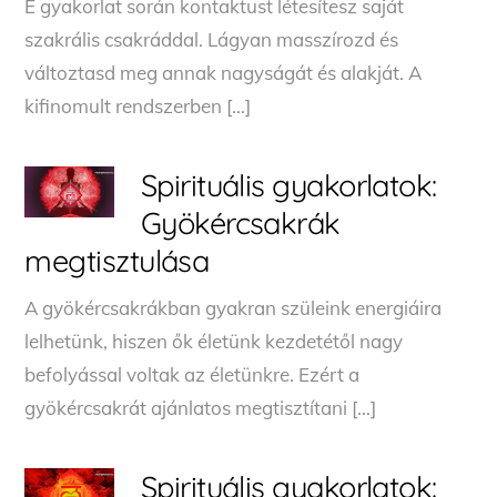
E gyakorlat során kontaktust létesítesz saját
szakrális csakráddal. Lágyan masszírozd és
változtasd meg annak nagyságát és alakját. A
kifinomult rendszerben […]
Spirituális gyakorlatok:
Gyökércsakrák
megtisztulása
A gyökércsakrákban gyakran szüleink energiáira
lelhetünk, hiszen ők életünk kezdetétől nagy
befolyással voltak az életünkre. Ezért a
gyökércsakrát ajánlatos megtisztítani […]
Spirituális gyakorlatok: