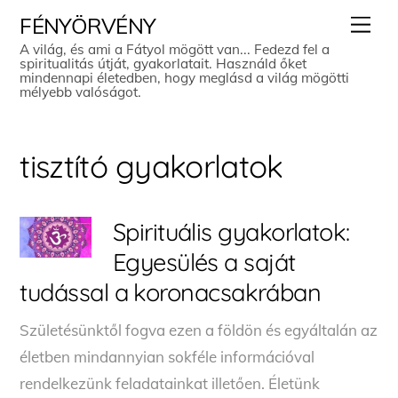
Skip
Men
FÉNYÖRVÉNY
to
A világ, és ami a Fátyol mögött van... Fedezd fel a
spiritualitás útját, gyakorlatait. Használd őket
content
mindennapi életedben, hogy meglásd a világ mögötti
mélyebb valóságot.
tisztító gyakorlatok
Spirituális gyakorlatok:
Egyesülés a saját
tudással a koronacsakrában
Születésünktől fogva ezen a földön és egyáltalán az
életben mindannyian sokféle információval
rendelkezünk feladatainkat illetően. Életünk