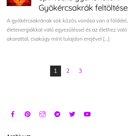
Gyökércsakrák feltöltése
A gyökércsakrának sok közös vonása van a földdel,
életenergiákkal való egyesüléssel és az élethez való
akarattal, csakúgy mint tulajdon erejével […]
1
2
3