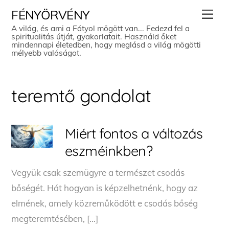
Skip
Men
FÉNYÖRVÉNY
to
A világ, és ami a Fátyol mögött van... Fedezd fel a
spiritualitás útját, gyakorlatait. Használd őket
content
mindennapi életedben, hogy meglásd a világ mögötti
mélyebb valóságot.
teremtő gondolat
Miért fontos a változás
eszméinkben?
Vegyük csak szemügyre a természet csodás
bőségét. Hát hogyan is képzelhetnénk, hogy az
elmének, amely közreműködött e csodás bőség
megteremtésében, […]