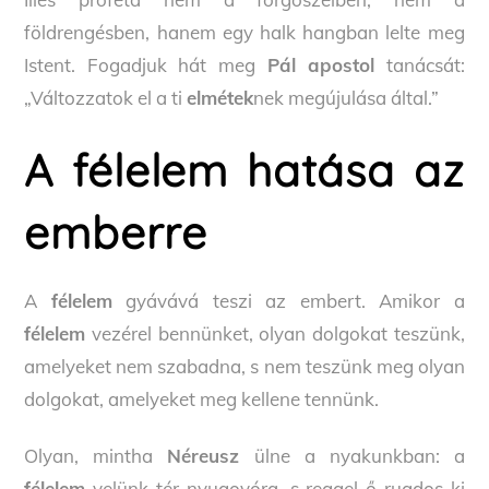
földrengésben, hanem egy halk hangban lelte meg
Istent. Fogadjuk hát meg
Pál apostol
tanácsát:
„Változzatok el a ti
elmétek
nek megújulása által.”
A félelem hatása az
emberre
A
félelem
gyávává teszi az embert. Amikor a
félelem
vezérel bennünket, olyan dolgokat teszünk,
amelyeket nem szabadna, s nem teszünk meg olyan
dolgokat, amelyeket meg kellene tennünk.
Olyan, mintha
Néreusz
ülne a nyakunkban: a
félelem
velünk tér nyugovóra, s reggel ő rugdos ki