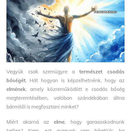
Vegyük csak szemügyre a
természet csodás
bőségét
. Hát hogyan is képzelhetnénk, hogy az
elmének
, amely közreműködött e csodás bőség
megteremtésében, valóban szándékában állna
bármitől is megfosztani minket?
Miért akarná az
elme
, hogy garasoskodnunk
kelljen? Nem, ezt magunk sem hihetjük: ha