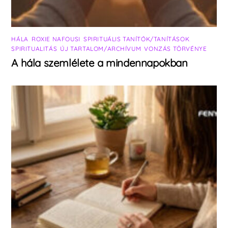
HÁLA
,
ROXIE NAFOUSI
,
SPIRITUÁLIS TANÍTÓK/TANÍTÁSOK
,
SPIRITUALITÁS
,
ÚJ TARTALOM/ARCHÍVUM
,
VONZÁS TÖRVÉNYE
A hála szemlélete a mindennapokban