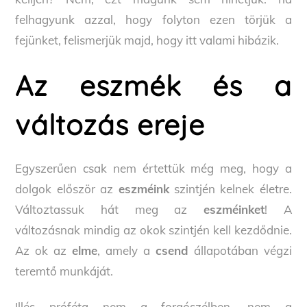
felhagyunk azzal, hogy folyton ezen törjük a
fejünket, felismerjük majd, hogy itt valami hibázik.
Az eszmék és a
változás ereje
Egyszerűen csak nem értettük még meg, hogy a
dolgok először az
eszméink
szintjén kelnek életre.
Változtassuk hát meg az
eszméinket
! A
változásnak mindig az okok szintjén kell kezdődnie.
Az ok az
elme
, amely a
csend
állapotában végzi
teremtő munkáját.
Illés próféta nem a forgószélben, nem a