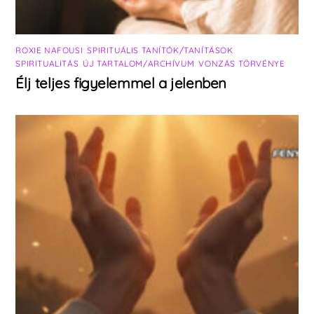
ROXIE NAFOUSI
,
SPIRITUÁLIS TANÍTÓK/TANÍTÁSOK
,
SPIRITUALITÁS
,
ÚJ TARTALOM/ARCHÍVUM
,
VONZÁS TÖRVÉNYE
Élj teljes figyelemmel a jelenben