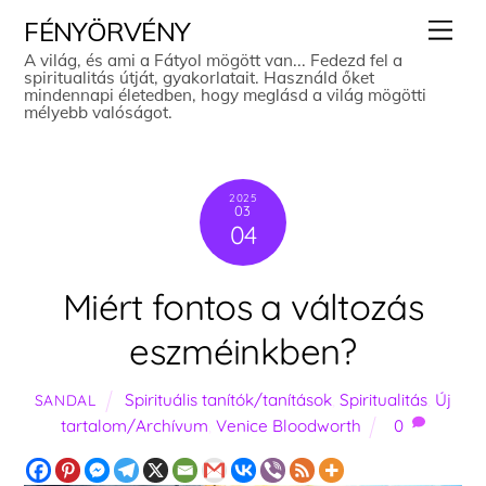
Skip
Men
FÉNYÖRVÉNY
to
A világ, és ami a Fátyol mögött van... Fedezd fel a
spiritualitás útját, gyakorlatait. Használd őket
content
mindennapi életedben, hogy meglásd a világ mögötti
mélyebb valóságot.
2025
03
04
Miért fontos a változás
eszméinkben?
Spirituális tanítók/tanítások
,
Spiritualitás
,
Új
SANDAL
tartalom/Archívum
,
Venice Bloodworth
0