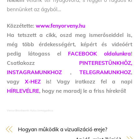
bennünket az ágyból…
Közzétette:
www.fenyorveny.hu
Ha tetszett a cikk, oszd meg ismerőseiddel is,
még több érdekességért, képért és videóért
pedig látogass el
FACEBOOK oldalunkra
!
Csatlakozz
PINTERESTÜNKHÖZ,
INSTAGRAMUNKHOZ
,
TELEGRAMUNKHOZ
,
vagy
X-HEZ
is! Vagy iratkozz fel a napi
HÍRLEVÉLRE
, hogy ne maradj le a friss hírekről!
Venice Bloodworth: Kulcs önmagadhoz
Hogyan működik a vizualizáció ereje?