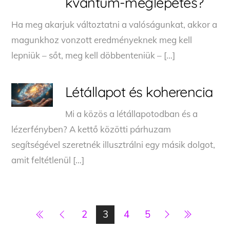
kvantum-meglepetés?
Ha meg akarjuk változtatni a valóságunkat, akkor a
magunkhoz vonzott eredményeknek meg kell
lepniük – sőt, meg kell döbbenteniük – […]
Létállapot és koherencia
Mi a közös a létállapotodban és a
lézerfényben? A kettő közötti párhuzam
segítségével szeretnék illusztrálni egy másik dolgot,
amit feltétlenül […]
2
3
4
5