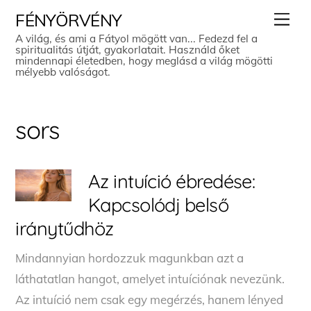
Skip
Men
FÉNYÖRVÉNY
to
A világ, és ami a Fátyol mögött van... Fedezd fel a
spiritualitás útját, gyakorlatait. Használd őket
content
mindennapi életedben, hogy meglásd a világ mögötti
mélyebb valóságot.
sors
Az intuíció ébredése:
Kapcsolódj belső
iránytűdhöz
Mindannyian hordozzuk magunkban azt a
láthatatlan hangot, amelyet intuíciónak nevezünk.
Az intuíció nem csak egy megérzés, hanem lényed