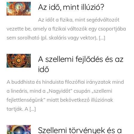
Az idő, mint illúzió?
Az időt a fizika, mint segédváltozót
vezette be, amely a fizikai változók egy csoportjába
sem sorolható (pl. skaláris vagy vektor), […]
A szellemi fejlődés és az
idő
A buddhista és hinduista filozófiai irányzatok mind
a lineáris, mind a „Nagyidőt” csupán „szellemi
fejlettlenségünk” miatt bekövetkező illúziónak
tartják. A […]
Szellemi törvények és a