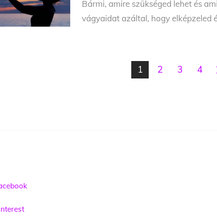
Bármi, amire szükséged lehet és amir
vágyaidat azáltal, hogy elképzeled é
1
2
3
4
acebook
nterest