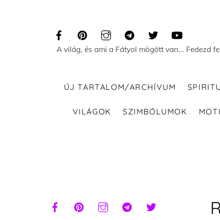
Skip
to
content
A világ, és ami a Fátyol mögött van... Fedezd f
ÚJ TARTALOM/ARCHÍVUM
SPIRIT
VILÁGOK
SZIMBÓLUMOK
MOT
R