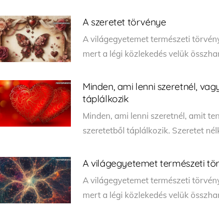
A szeretet törvénye
A világegyetemet természeti törvény
mert a légi közlekedés velük összha
Minden, ami lenni szeretnél, vag
táplálkozik
Minden, ami lenni szeretnél, amit ten
szeretetből táplálkozik. Szeretet né
A világegyetemet természeti tör
A világegyetemet természeti törvény
mert a légi közlekedés velük összh