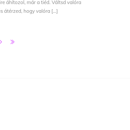
e áhítozol, már a tiéd. Váltsd valóra
s átérzed, hogy valóra […]