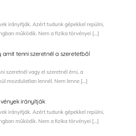
ek irányítják. Azért tudunk gépekkel repülni,
ngban működik. Nem a fizika törvényei […]
y amit tenni szeretnél a szeretetből
ni szeretnél vagy el szeretnél érni, a
lkül mozdulatlan lennél. Nem lenne […]
vények irányítják
ek irányítják. Azért tudunk gépekkel repülni,
angban mûködik. Nem a ﬁzika törvényei […]