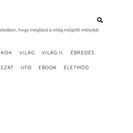
Search
 életedben, hogy meglásd a világ mögötti mélyebb
TKOK
VILÁG
VILÁG II.
ÉBREDÉS
ÁSZAT
UFO
EBOOK
ÉLETMÓD