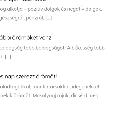
og alkotja – pozitív dolgok és negatív dolgok.
gészségről, pénzről, […]
ovábbi örömöket vonz
boldogság több boldogságot. A békesség több
bb […]
es nap szerezz örömöt!
 családtagokkal, munkatársakkal, idegenekkel
nekik örömöt. Mosolyogj rájuk, dicsérd meg