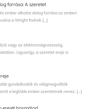
og forrása: A szeretet
és ember alkotta dolog forrása az emberi
 volna a Wright ﬁvérek […]
táció vagy az elektromágnesesség,
atatlan. Ugyanígy, a szeretet ereje is
ereje
gyobb gondolkodók és világmegváltók
 amit a legtöbb ember szeretetnek nevez. […]
 erejét használod