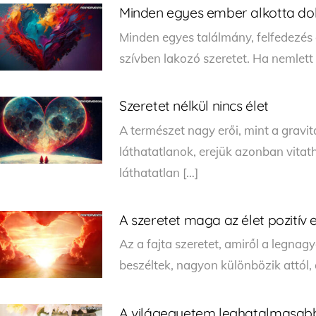
Minden egyes ember alkotta dol
Minden egyes találmány, felfedezés 
szívben lakozó szeretet. Ha nemlett
Szeretet nélkül nincs élet
A természet nagy erői, mint a gravi
láthatatlanok, erejük azonban vitath
láthatatlan […]
A szeretet maga az élet pozitív 
Az a fajta szeretet, amiről a legna
beszéltek, nagyon különbözik attól,
A világegyetem leghatalmasabb