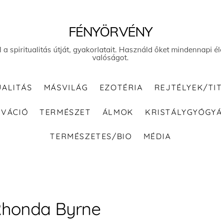
FÉNYÖRVÉNY
el a spiritualitás útját, gyakorlatait. Használd őket mindennapi
valóságot.
UALITÁS
MÁSVILÁG
EZOTÉRIA
REJTÉLYEK/TI
IVÁCIÓ
TERMÉSZET
ÁLMOK
KRISTÁLYGYÓGY
TERMÉSZETES/BIO
MÉDIA
honda Byrne