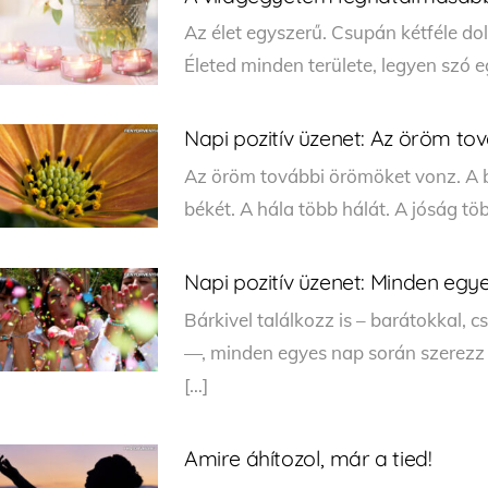
Az élet egyszerű. Csupán kétféle dol
Életed minden területe, legyen szó e
Napi pozitív üzenet: Az öröm t
Az öröm további örömöket vonz. A 
békét. A hála több hálát. A jóság tö
Napi pozitív üzenet: Minden egy
Bárkivel találkozz is – barátokkal,
—, minden egyes nap során szerezz 
[…]
Amire áhítozol, már a tied!