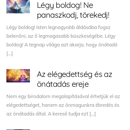
Légy boldog! Ne
panaszkodj, törekedj!
Légy boldog! Isten legnagyobb áldásába fogsz
belenőni, az ő legmagasabb büszkeségébe. Légy
boldog! A tegnap világa azt akarja, hogy önátadó
[…]
Az elégedettség és az
önátadás ereje
Nem egy birodalom megalapításával érhetjük el az
elégedettséget, hanem az önmagunkra ébredés és
az önátadás által. A kereső tudja ezt […]