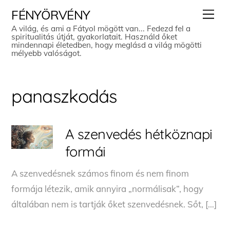
Skip
Men
FÉNYÖRVÉNY
to
A világ, és ami a Fátyol mögött van... Fedezd fel a
spiritualitás útját, gyakorlatait. Használd őket
content
mindennapi életedben, hogy meglásd a világ mögötti
mélyebb valóságot.
panaszkodás
A szenvedés hétköznapi
formái
A szenvedésnek számos finom és nem finom
formája létezik, amik annyira „normálisak”, hogy
általában nem is tartják őket szenvedésnek. Sőt, […]