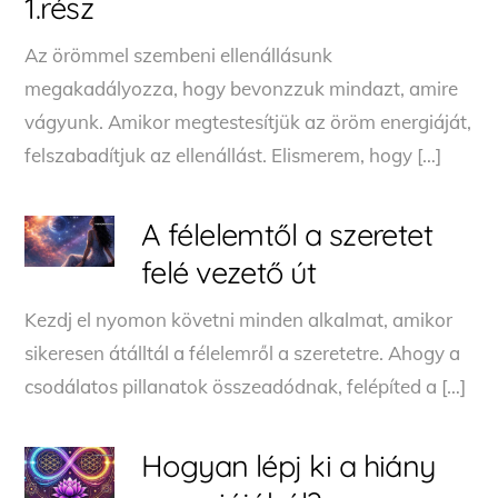
1.rész
Az örömmel szembeni ellenállásunk
megakadályozza, hogy bevonzzuk mindazt, amire
vágyunk. Amikor megtestesítjük az öröm energiáját,
felszabadítjuk az ellenállást. Elismerem, hogy […]
A félelemtől a szeretet
felé vezető út
Kezdj el nyomon követni minden alkalmat, amikor
sikeresen átálltál a félelemről a szeretetre. Ahogy a
csodálatos pillanatok összeadódnak, felépíted a […]
Hogyan lépj ki a hiány