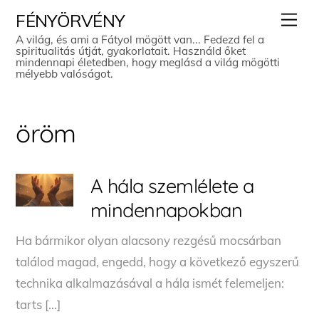
Skip
Men
FÉNYÖRVÉNY
to
A világ, és ami a Fátyol mögött van... Fedezd fel a
spiritualitás útját, gyakorlatait. Használd őket
content
mindennapi életedben, hogy meglásd a világ mögötti
mélyebb valóságot.
öröm
A hála szemlélete a
mindennapokban
Ha bármikor olyan alacsony rezgésű mocsárban
találod magad, engedd, hogy a következő egyszerű
technika alkalmazásával a hála ismét felemeljen:
tarts […]