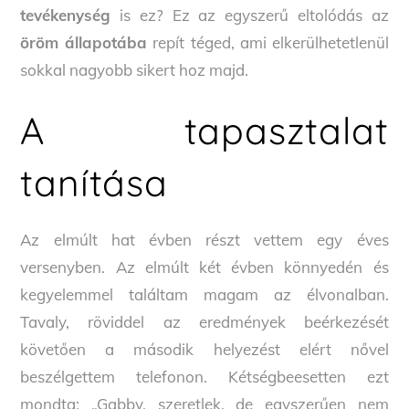
tevékenység
is ez? Ez az egyszerű eltolódás az
öröm állapotába
repít téged, ami elkerülhetetlenül
sokkal nagyobb sikert hoz majd.
A tapasztalat
tanítása
Az elmúlt hat évben részt vettem egy éves
versenyben. Az elmúlt két évben könnyedén és
kegyelemmel találtam magam az élvonalban.
Tavaly, röviddel az eredmények beérkezését
követően a második helyezést elért nővel
beszélgettem telefonon. Kétségbeesetten ezt
mondta: „Gabby, szeretlek, de egyszerűen nem