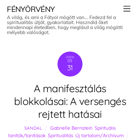
Skip
Men
FÉNYÖRVÉNY
to
A világ, és ami a Fátyol mögött van... Fedezd fel a
spiritualitás útját, gyakorlatait. Használd őket
content
mindennapi életedben, hogy meglásd a világ mögötti
mélyebb valóságot.
2026
05
31
A manifesztálás
blokkolásai: A versengés
rejtett hatásai
Gabrielle Bernstein
,
Spirituális
SANDAL
tanítók/tanítások
,
Spiritualitás
,
Új tartalom/Archívum