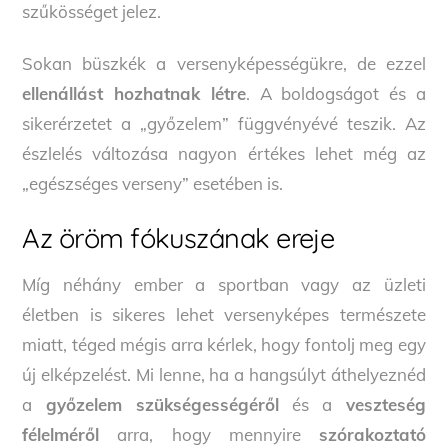
szűkösséget jelez.
Sokan büszkék a versenyképességükre, de ezzel
ellenállást hozhatnak létre
. A boldogságot és a
sikerérzetet a „győzelem” függvényévé teszik. Az
észlelés változása nagyon értékes lehet még az
„egészséges verseny” esetében is.
Az öröm fókuszának ereje
Míg néhány ember a sportban vagy az üzleti
életben is sikeres lehet versenyképes természete
miatt, téged mégis arra kérlek, hogy fontolj meg egy
új elképzelést. Mi lenne, ha a hangsúlyt áthelyeznéd
a
győzelem szükségességéről
és a
veszteség
félelméről
arra, hogy mennyire
szórakoztató