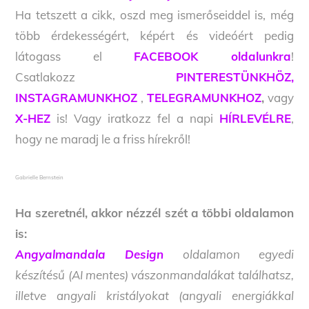
Ha tetszett a cikk, oszd meg ismerőseiddel is, még
több érdekességért, képért és videóért pedig
látogass el
FACEBOOK oldalunkra
!
Csatlakozz
PINTERESTÜNKHÖZ,
INSTAGRAMUNKHOZ
,
TELEGRAMUNKHOZ
,
vagy
X-HEZ
is! Vagy iratkozz fel a napi
HÍRLEVÉLRE
,
hogy ne maradj le a friss hírekről!
Gabrielle Bernstein
Ha szeretnél, akkor nézzél szét a többi oldalamon
is:
Angyalmandala Design
oldalamon egyedi
készítésű (AI mentes) vászonmandalákat találhatsz,
illetve angyali kristályokat (angyali energiákkal