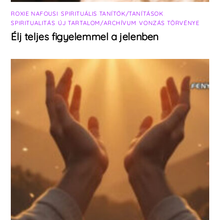
ROXIE NAFOUSI
,
SPIRITUÁLIS TANÍTÓK/TANÍTÁSOK
,
SPIRITUALITÁS
,
ÚJ TARTALOM/ARCHÍVUM
,
VONZÁS TÖRVÉNYE
Élj teljes figyelemmel a jelenben