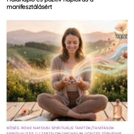
manifesztálásért
BŐSÉG
,
ROXIE NAFOUSI
,
SPIRITUÁLIS TANÍTÓK/TANÍTÁSOK
,
SPIRITUALITÁS
,
ÚJ TARTALOM/ARCHÍVUM
,
VONZÁS TÖRVÉNYE