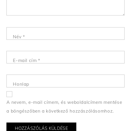
Név
*
E-mail cím
*
Honlap
A nevem, e-mail címem, és weboldalcímem mentése
a böngészőben a következő hozzászólásomhoz.