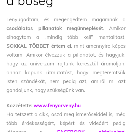
a bőség
Lenyugodtam, és megengedtem magamnak a
csodálatos pillanatok megünneplését
. Amikor
elhagytam a „mindig több kell” mentalitást,
SOKKAL TÖBBET értem el
, mint amennyire képes
voltam! Amikor élvezzük a pillanatot, és hagyjuk,
hogy az univerzum rajtunk keresztül áramoljon,
ahhoz kapunk útmutatást, hogy megteremtsük
Isten szándékát, nem pedig azt, amiről mi azt
gondoljunk, hogy szükségünk van.
Közzétette:
www.fenyorveny.hu
Ha tetszett a cikk, oszd meg ismerőseiddel is, még
több érdekességért, képért és videóért pedig
látogass el
FACEBOOK oldalunkra
!