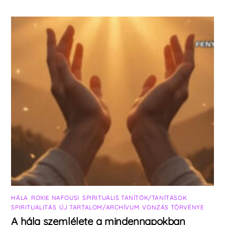
HÁLA
,
ROXIE NAFOUSI
,
SPIRITUÁLIS TANÍTÓK/TANÍTÁSOK
,
SPIRITUALITÁS
,
ÚJ TARTALOM/ARCHÍVUM
,
VONZÁS TÖRVÉNYE
A hála szemlélete a mindennapokban