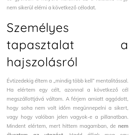
nem sikerül elérni a következő célodat.
Személyes
tapasztalat a
hajszolásról
Évtizedekig éltem a „mindig több kell” mentalitással.
Ha elértem egy célt, azonnal a következő cél
megszállottjává váltam. A férjem amiatt aggódott,
hogy soha nem volt időm megünnepelni a sikert,
vagy hogy valóban jelen vagyok-e a pillanatban.
Mindent elértem, mert hittem magamban, de
nem
élveztem az utazást
. Hadd álljak meg egy