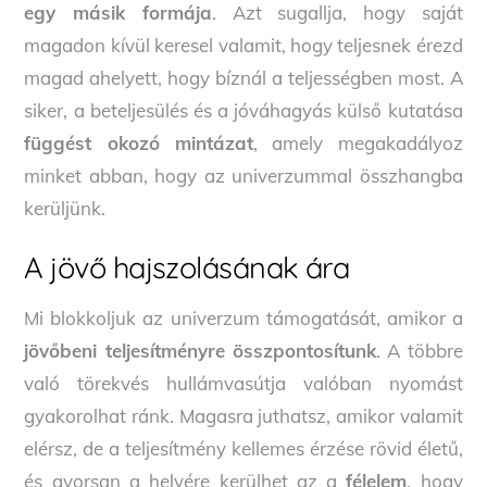
egy másik formája
. Azt sugallja, hogy saját
magadon kívül keresel valamit, hogy teljesnek érezd
magad ahelyett, hogy bíznál a teljességben most. A
siker, a beteljesülés és a jóváhagyás külső kutatása
függést okozó mintázat
, amely megakadályoz
minket abban, hogy az univerzummal összhangba
kerüljünk.
A jövő hajszolásának ára
Mi blokkoljuk az univerzum támogatását, amikor a
jövőbeni teljesítményre összpontosítunk
. A többre
való törekvés hullámvasútja valóban nyomást
gyakorolhat ránk. Magasra juthatsz, amikor valamit
elérsz, de a teljesítmény kellemes érzése rövid életű,
és gyorsan a helyére kerülhet az a
félelem
, hogy