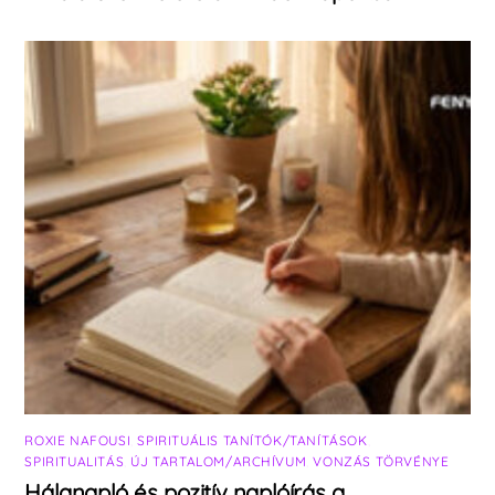
ROXIE NAFOUSI
,
SPIRITUÁLIS TANÍTÓK/TANÍTÁSOK
,
SPIRITUALITÁS
,
ÚJ TARTALOM/ARCHÍVUM
,
VONZÁS TÖRVÉNYE
Hálanapló és pozitív naplóírás a