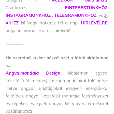
Csatlakozz
PINTERESTÜNKHÖZ,
INSTAGRAMUNKHOZ
,
TELEGRAMUNKHOZ
,
vagy
X-HEZ
is! Vagy iratkozz fel a napi
HÍRLEVÉLRE
,
hogy ne maradj le a friss hírekről!
Gabrielle Bernstein
Ha szeretnél, akkor nézzél szét a többi oldalamon
is:
Angyalmandala Design
oldalamon egyedi
készítésű (AI mentes) vászonmandalákat találhatsz,
illetve angyali kristályokat (angyali energiákkal
feltöltve), angyali vezetésű mandala festményeket
és képeket, és egyéb angyali kézműves termékeket
vásárolhatsz!