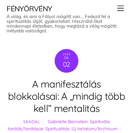
Skip
Men
FÉNYÖRVÉNY
to
A világ, és ami a Fátyol mögött van... Fedezd fel a
spiritualitás útját, gyakorlatait. Használd őket
content
mindennapi életedben, hogy meglásd a világ mögötti
mélyebb valóságot.
2026
06
02
A manifesztálás
blokkolásai: A „mindig több
kell” mentalitás
Gabrielle Bernstein
,
Spirituális
SANDAL
tanítók/tanítások
,
Spiritualitás
,
Új tartalom/Archívum