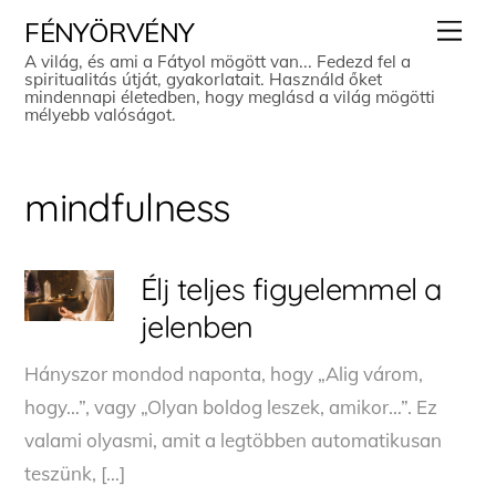
Skip
Men
FÉNYÖRVÉNY
to
A világ, és ami a Fátyol mögött van... Fedezd fel a
spiritualitás útját, gyakorlatait. Használd őket
content
mindennapi életedben, hogy meglásd a világ mögötti
mélyebb valóságot.
mindfulness
Élj teljes figyelemmel a
jelenben
Hányszor mondod naponta, hogy „Alig várom,
hogy…”, vagy „Olyan boldog leszek, amikor…”. Ez
valami olyasmi, amit a legtöbben automatikusan
teszünk, […]