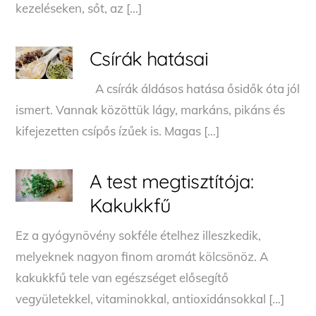
kezeléseken, sőt, az […]
Csírák hatásai
A csírák áldásos hatása ősidők óta jól
ismert. Vannak közöttük lágy, markáns, pikáns és
kifejezetten csípős ízűek is. Magas […]
A test megtisztítója:
Kakukkfű
Ez a gyógynövény sokféle ételhez illeszkedik,
melyeknek nagyon finom aromát kölcsönöz. A
kakukkfű tele van egészséget elősegítő
vegyületekkel, vitaminokkal, antioxidánsokkal […]