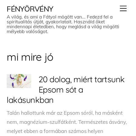
Skip
Men
FÉNYÖRVÉNY
to
A világ, és ami a Fátyol mögött van... Fedezd fel a
spiritualitás útját, gyakorlatait. Használd őket
content
mindennapi életedben, hogy meglásd a világ mögötti
mélyebb valóságot.
mi mire jó
20 dolog, miért tartsunk
Epsom sót a
lakásunkban
Talán hallottunk már az Epsom sóról, ha másként
nem, magnézium-szulfátként. Természetes ásvány,
melyet ebben a formában számos helyen