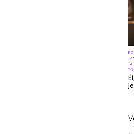
RO
TA
TA
TÖ
Él
j
V