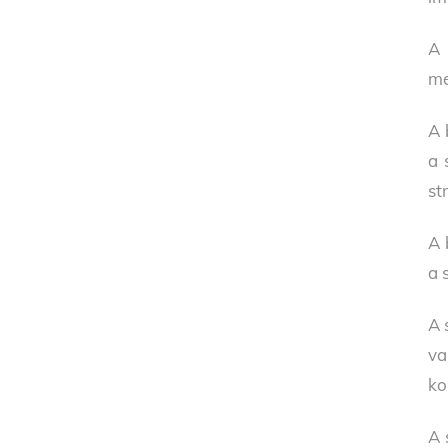
A 
me
A 
a 
st
A 
a 
A 
va
ko
A 