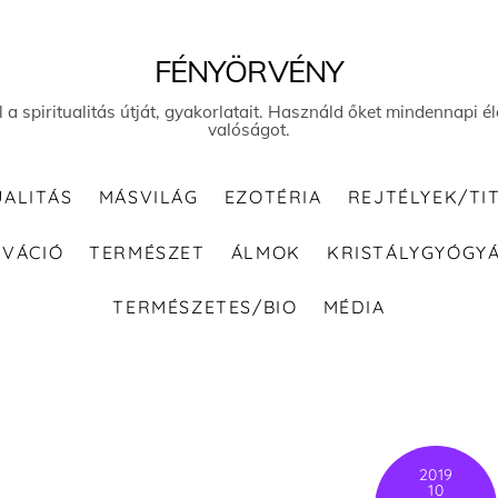
FÉNYÖRVÉNY
el a spiritualitás útját, gyakorlatait. Használd őket mindennapi
valóságot.
UALITÁS
MÁSVILÁG
EZOTÉRIA
REJTÉLYEK/TI
IVÁCIÓ
TERMÉSZET
ÁLMOK
KRISTÁLYGYÓGY
TERMÉSZETES/BIO
MÉDIA
2019
10