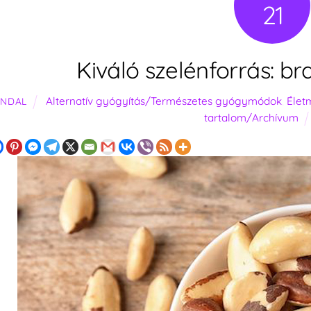
21
Kiváló szelénforrás: br
Alternatív gyógyítás/Természetes gyógymódok
,
Élet
ANDAL
tartalom/Archívum