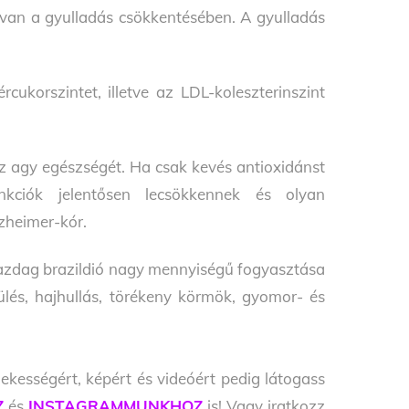
pe van a gyulladás csökkentésében. A gyulladás
cukorszintet, illetve az LDL-koleszterinszint
z agy egészségét. Ha csak kevés antioxidánst
nkciók jelentősen lecsökkennek és olyan
lzheimer-kór.
gazdag brazildió nagy mennyiségű fogyasztása
dülés, hajhullás, törékeny körmök, gyomor- és
ekességért, képért és videóért pedig látogass
Z
és
INSTAGRAMMUNKHOZ
is! Vagy iratkozz