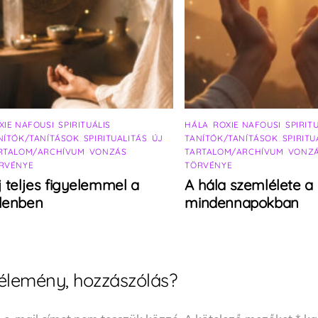
XIE NAFOUSI
,
SPIRITUÁLIS
HÁLA
,
ROXIE NAFOUSI
,
SPIRIT
NÍTÓK/TANÍTÁSOK
,
SPIRITUALITÁS
,
ÚJ
TANÍTÓK/TANÍTÁSOK
,
SPIRITU
RTALOM/ARCHÍVUM
,
VONZÁS
TARTALOM/ARCHÍVUM
,
VONZ
RVÉNYE
TÖRVÉNYE
j teljes figyelemmel a
A hála szemlélete a
elenben
mindennapokban
élemény, hozzászólás?