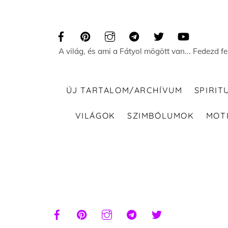
Skip
to
content
A világ, és ami a Fátyol mögött van... Fedezd f
ÚJ TARTALOM/ARCHÍVUM
SPIRIT
VILÁGOK
SZIMBÓLUMOK
MOT