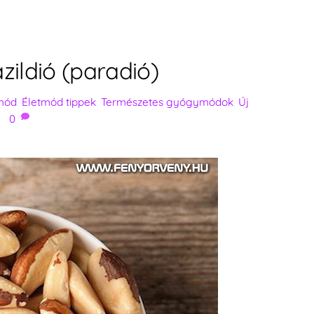
azildió (paradió)
mód
,
Életmód tippek
,
Természetes gyógymódok
,
Új
0