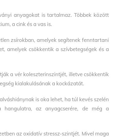
sványi anyagokat is tartalmaz. Többek között
um, a cink és a vas is.
tlen zsírokban, amelyek segítenek fenntartani
ntet, amelyek csökkentik a szívbetegségek és a
ák a vér koleszterinszintjét, illetve csökkentik
etegség kialakulásának a kockázatát.
lváshiánynak is oka lehet, ha túl kevés szelén
a hangulatra, az anyagcserére, de még a
etben az oxidatív stressz-szintjét. Mivel maga