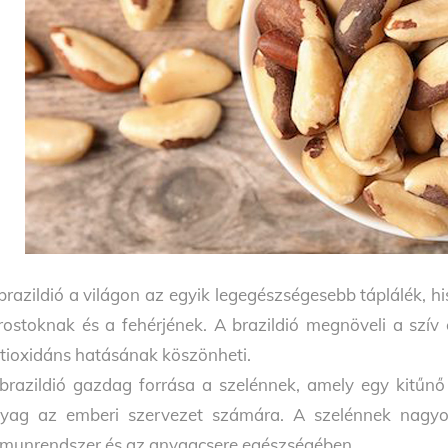
brazildió a világon az egyik legegészségesebb táplálék, h
rostoknak és a fehérjének. A brazildió megnöveli a szív 
tioxidáns hatásának köszönheti.
brazildió gazdag forrása a szelénnek, amely egy kitűnő
yag az emberi szervezet számára. A szelénnek nagyo
munrendszer és az anyagcsere egészségében.