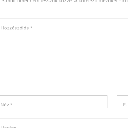
 e-mail címet nem tesszük közzé.
A kötelező mezőket
*
kar
Hozzászólás
*
Név
*
E-
Honlap