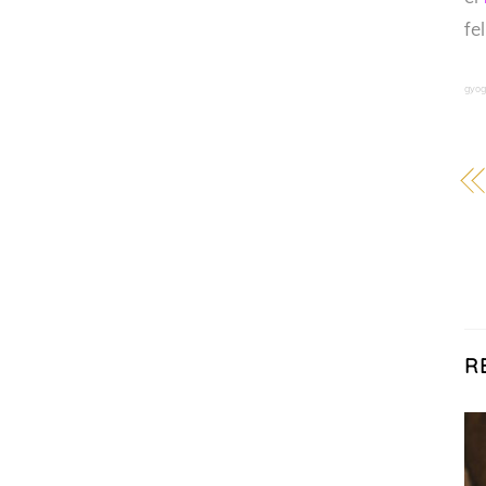
fe
gyog
R