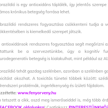
brazildió is egy antioxidáns táplálék, így jelentős szere
ámos krónikus betegség forrása lehet.
brazildió rendszeres fogyasztása csökkenteni tudja a vér
ökkentésében is kiemelkedő szerepet játszik.
 antioxidánsok rendszeres fogyasztása segít megőrizni a
ttattunk be a szervezetünkbe, úgy a kognitív fu
urodegeneratív betegség is kialakulhat, mint például az A
brazildió tehát gazdag szelénben, azonban a szelénben 
xicitást okozhat. A toxicitás tünetei többek között: szé
lrendszeri problémák, ingerlékenység és ízületi fájdalom.
zzétette:
www.fenyorveny.hu
 tetszett a cikk, oszd meg ismerőseiddel is, még több érd
FACEBOOK oldalunkra
! Csatlakozz
PINTERESTÜNKHÖ