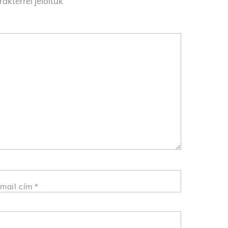
akterrel jelöltük
mail cím
*