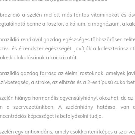
brazildió a szelén mellett más fontos vitaminokat és á
gtalálható benne a foszfor, a kálium, a magnézium, a kalci
brazildió rendkívül gazdag egészséges többszörösen telíte
szív- és érrendszer egészségét, javítják a koleszterinszi
roke kialakulásának a kockázatát.
brazildió gazdag forrása az élelmi rostoknak, amelyek javítj
szívbetegség, a stroke, az elhízás és a 2-es típusú cukorb
szelén hiánya hormonális egyensúlyhiányt okozhat, de az a
n a szervezetünkben. A szelénhiány hatással van 
ncentrációs képességet is befolyásolni tudja.
szelén egy antioxidáns, amely csökkenteni képes a szervez