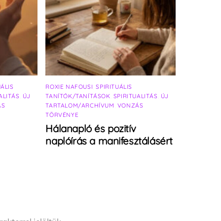
UÁLIS
ROXIE NAFOUSI
,
SPIRITUÁLIS
ALITÁS
,
ÚJ
TANÍTÓK/TANÍTÁSOK
,
SPIRITUALITÁS
,
ÚJ
ÁS
TARTALOM/ARCHÍVUM
,
VONZÁS
TÖRVÉNYE
Hálanapló és pozitív
naplóírás a manifesztálásért