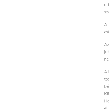
a 
sz
A 
cs
Az
ju
ne
A 
to
bé
Kö
Ha
el