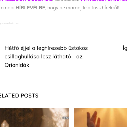
l a napi
HÍRLEVÉLRE
, hogy ne maradj le a friss hírekről!
yszernelkul.com
Hétfő éjjel a leghíresebb üstökös
Í
csillaghullása lesz látható – az
Orionidák
ELATED POSTS