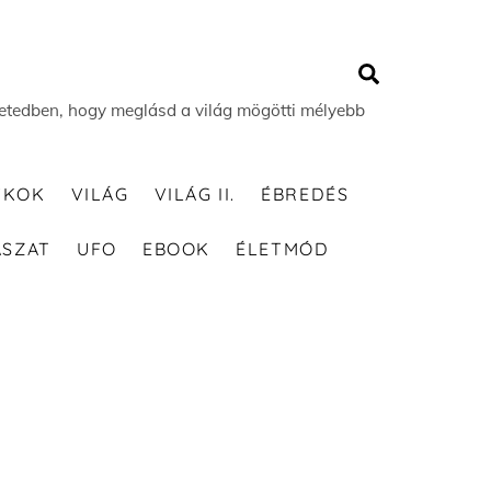
Search
 életedben, hogy meglásd a világ mögötti mélyebb
TKOK
VILÁG
VILÁG II.
ÉBREDÉS
ÁSZAT
UFO
EBOOK
ÉLETMÓD