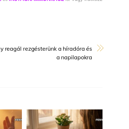
gy reagál rezgésterünk a híradóra és
a napilapokra