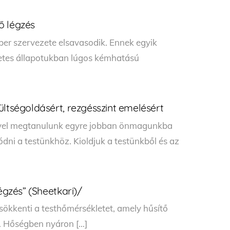
ő légzés
ber szervezete elsavasodik. Ennek egyik
zetes állapotukban lúgos kémhatású
ültségoldásért, rezgésszint emelésért
ével megtanulunk egyre jobban önmagunkba
ni a testünkhöz. Kioldjuk a testünkből és az
égzés” (Sheetkari)/
sökkenti a testhőmérsékletet, amely hűsítő
s. Hőségben nyáron […]