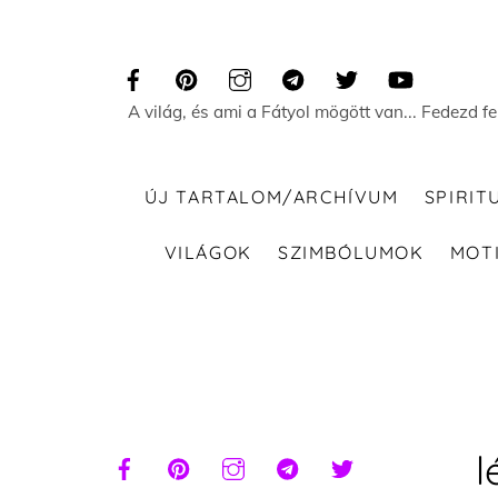
Skip
to
content
A világ, és ami a Fátyol mögött van... Fedezd f
ÚJ TARTALOM/ARCHÍVUM
SPIRIT
VILÁGOK
SZIMBÓLUMOK
MOT
l