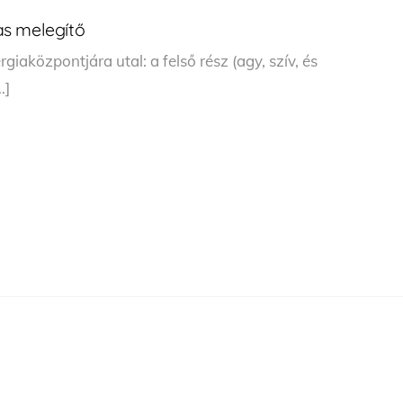
as melegítő
iaközpontjára utal: a felső rész (agy, szív, és
…]