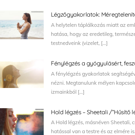
Légzőgyakorlatok: Méregtelenít
A helytelen táplálkozás miatt az em
hatása, hogy az eredetileg, termés
testnedveink (vizelet, […]
Fénylégzés a gyógyulásért, fesz
A fénylégzés gyakorlatok segítség
nézni. Megtanulunk mélyen kapcsolód
izmainkból […]
Hold légzés – Sheetali /“Hűsítő l
A Hold légzés, másnéven Sheetali, c
hatással van a testre és az elmére i