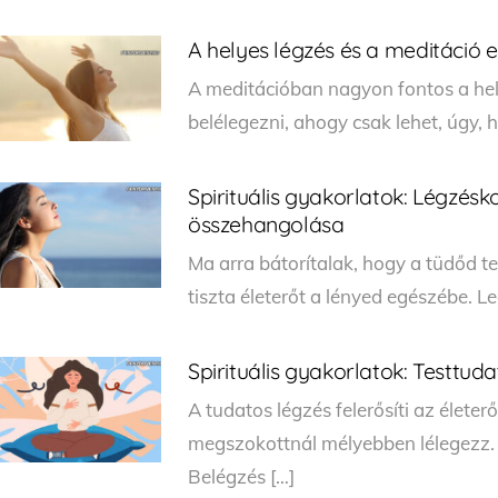
A helyes légzés és a meditáció e
A meditációban nagyon fontos a hely
belélegezni, ahogy csak lehet, úgy, 
Spirituális gyakorlatok: Légzés
összehangolása
Ma arra bátorítalak, hogy a tüdőd tel
tiszta életerőt a lényed egészébe. L
Spirituális gyakorlatok: Testtud
A tudatos légzés felerősíti az élete
megszokottnál mélyebben lélegezz. 
Belégzés […]