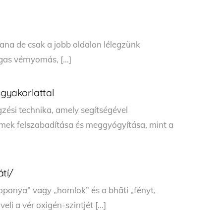
na de csak a jobb oldalon lélegzünk
agas vérnyomás, […]
sgyakorlattal
gzési technika, amely segítségével
lmek felszabadítása és meggyógyítása, mint a
tí/
koponya” vagy „homlok” és a bhāti „fényt,
eli a vér oxigén-szintjét […]