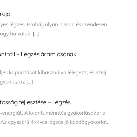
reje
es légzés. Próbálj olyan lassan és csendesen
hogy ha valaki […]
kontroll – Légzés áramlásának
jes kapacitását kihasználva lélegezz, és szívj
egyen ez az […]
atosság fejlesztése – Légzés
rő-energiát. A kvantumérintés gyakorlásakor a
Az egyszerű 4×4-es légzés jó kezdőgyakorlat.