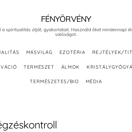
FÉNYÖRVÉNY
el a spiritualitás útját, gyakorlatait. Használd őket mindennapi
valóságot.
UALITÁS
MÁSVILÁG
EZOTÉRIA
REJTÉLYEK/TI
IVÁCIÓ
TERMÉSZET
ÁLMOK
KRISTÁLYGYÓGY
TERMÉSZETES/BIO
MÉDIA
égzéskontroll