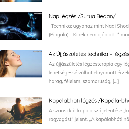
Nap légzés /Surya Bedan/
Technika: ugyanaz mint Nadi Shoda
(Pingala). Kinek nem ajánlott: * m
Az Újjászületés technika – légzé
Az újjászületés légzésterápia egy lé
lehetségessé válhat elnyomott érze
harag, félelem, szomorúság, […]
Kapalabhati légzés /Kapála-bhá
A szanszkrit kapāla szó jelentése „
ragyogást” jelent. „A kapálabháti növ