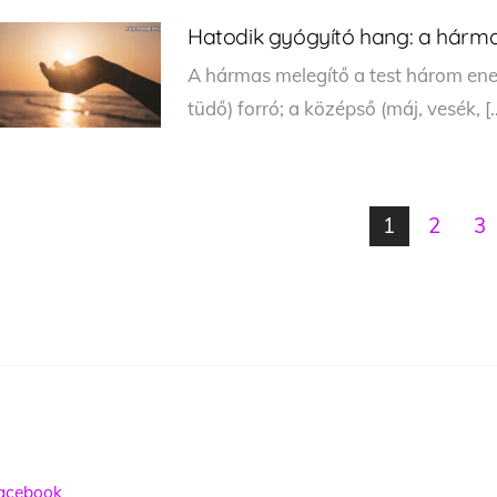
Hatodik gyógyító hang: a hárm
A hármas melegítő a test három energ
tüdő) forró; a középső (máj, ve­sék, [
1
2
3
acebook