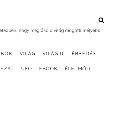
Search
 életedben, hogy meglásd a világ mögötti mélyebb
TKOK
VILÁG
VILÁG II.
ÉBREDÉS
ÁSZAT
UFO
EBOOK
ÉLETMÓD