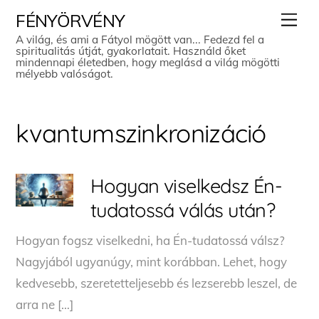
Skip
Men
FÉNYÖRVÉNY
to
A világ, és ami a Fátyol mögött van... Fedezd fel a
spiritualitás útját, gyakorlatait. Használd őket
content
mindennapi életedben, hogy meglásd a világ mögötti
mélyebb valóságot.
kvantumszinkronizáció
Hogyan viselkedsz Én-
tudatossá válás után?
Hogyan fogsz viselkedni, ha Én-tudatossá válsz?
Nagyjából ugyanúgy, mint korábban. Lehet, hogy
kedvesebb, szeretetteljesebb és lezserebb leszel, de
arra ne […]