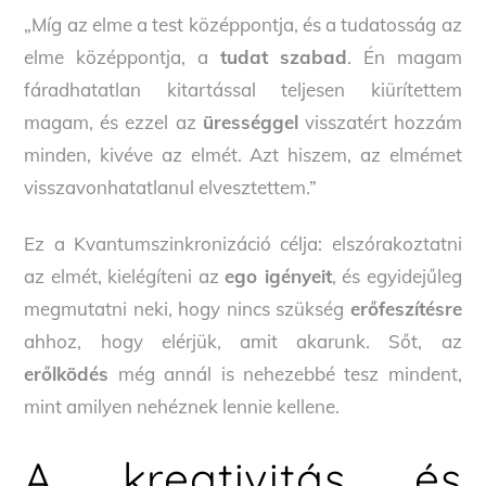
„Míg az elme a test középpontja, és a tudatosság az
elme középpontja, a
tudat szabad
. Én magam
fáradhatatlan kitartással teljesen kiürítettem
magam, és ezzel az
ürességgel
visszatért hozzám
minden, kivéve az elmét. Azt hiszem, az elmémet
visszavonhatatlanul elvesztettem.”
Ez a Kvantumszinkronizáció célja: elszórakoztatni
az elmét, kielégíteni az
ego igényeit
, és egyidejűleg
megmutatni neki, hogy nincs szükség
erőfeszítésre
ahhoz, hogy elérjük, amit akarunk. Sőt, az
erőlködés
még annál is nehezebbé tesz mindent,
mint amilyen nehéznek lennie kellene.
A kreativitás és