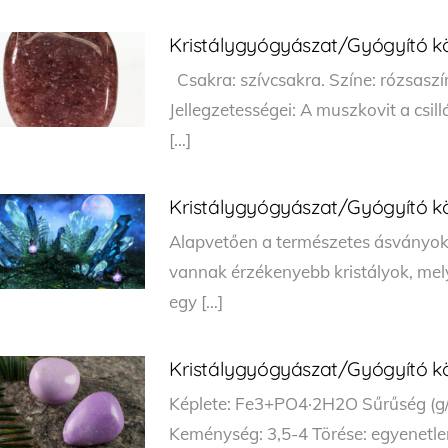
Kristálygyógyászat/Gyógyító kö
Csakra: szívcsakra. Színe: rózsaszín,
Jellegzetességei: A muszkovit a csil
[…]
Kristálygyógyászat/Gyógyító köv
Alapvetően a természetes ásványok
vannak érzékenyebb kristályok, mely
egy […]
Kristálygyógyászat/Gyógyító köv
Képlete: Fe3+PO4·2H2O Sűrűség (g/c
Keménység: 3,5-4 Törése: egyenetle