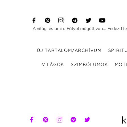
Skip
to
content
A világ, és ami a Fátyol mögött van... Fedezd f
ÚJ TARTALOM/ARCHÍVUM
SPIRIT
VILÁGOK
SZIMBÓLUMOK
MOT
k