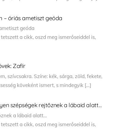
um – óriás ametiszt geóda
 ametiszt geóda
tszett a cikk, oszd meg ismerőseiddel is,
vek: Zafír
 szívcsakra. Színe: kék, sárga, zöld, fekete,
lcsesség köveként ismert, s mindegyik […]
lyen szépségek rejtőznek a lábaid alatt…
znek a lábaid alatt…
tszett a cikk, oszd meg ismerőseiddel is,