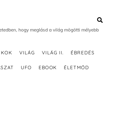
Search
 életedben, hogy meglásd a világ mögötti mélyebb
TKOK
VILÁG
VILÁG II.
ÉBREDÉS
ÁSZAT
UFO
EBOOK
ÉLETMÓD