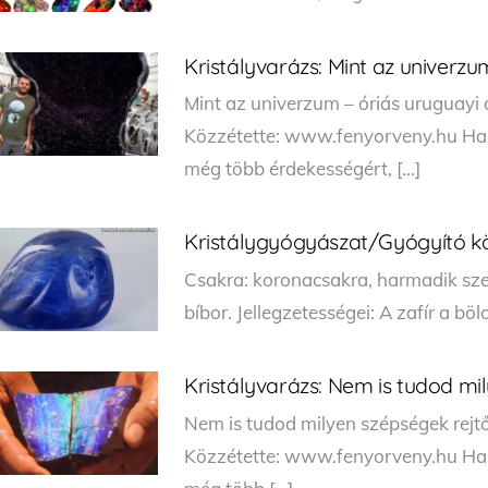
Kristályvarázs: Mint az univerz
Mint az univerzum – óriás uruguayi
Közzétette: www.fenyorveny.hu Ha te
még több érdekességért, […]
Kristálygyógyászat/Gyógyító kö
Csakra: koronacsakra, harmadik szem,
bíbor. Jellegzetességei: A zafír a bö
Kristályvarázs: Nem is tudod mi
Nem is tudod milyen szépségek rejtő
Közzétette: www.fenyorveny.hu Ha te