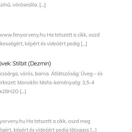
zínű, vöröseslila, […]
 www.fenyorveny.hu Ha tetszett a cikk, oszd
kességért, képért és videóért pedig […]
ek: Stilbit (Dezmin)
ncssárga, vörös, barna. Átlátszóság: Üveg – és
erkezet: Monoklin Mohs-keménység: 3,5-4
)x28H2O […]
yorveny.hu Ha tetszett a cikk, oszd meg
gért, képért és videóért pedig látogass […]