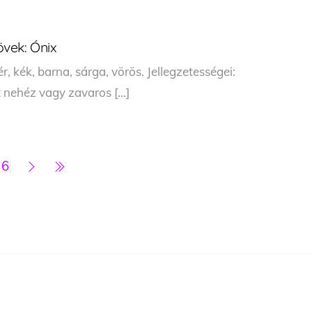
vek: Ónix
ér, kék, barna, sárga, vörös. Jellegzetességei:
t nehéz vagy zavaros […]
6