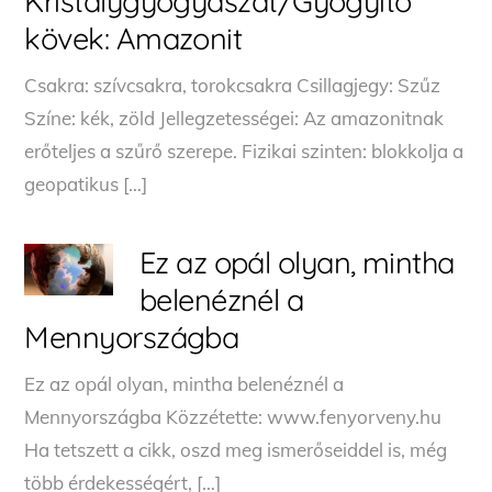
Kristálygyógyászat/Gyógyító
kövek: Amazonit
Csakra: szívcsakra, torokcsakra Csillagjegy: Szűz
Színe: kék, zöld Jellegzetességei: Az amazonitnak
erőteljes a szűrő szerepe. Fizikai szinten: blokkolja a
geopatikus […]
Ez az opál olyan, mintha
belenéznél a
Mennyországba
Ez az opál olyan, mintha belenéznél a
Mennyországba Közzétette: www.fenyorveny.hu
Ha tetszett a cikk, oszd meg ismerőseiddel is, még
több érdekességért, […]