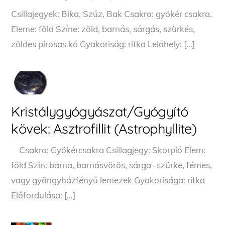
Csillajegyek: Bika, Szűz, Bak Csakra: gyökér csakra.
Eleme: föld Színe: zöld, barnás, sárgás, szürkés,
zöldes pirosas kő Gyakoriság: ritka Lelőhely: […]
Kristálygyógyászat/Gyógyító
kövek: Asztrofillit (Astrophyllite)
Csakra: Gyökércsakra Csillagjegy: Skorpió Elem:
föld Szín: barna, barnásvörös, sárga- szürke, fémes,
vagy gyöngyházfényű lemezek Gyakorisága: ritka
Előfordulása: […]