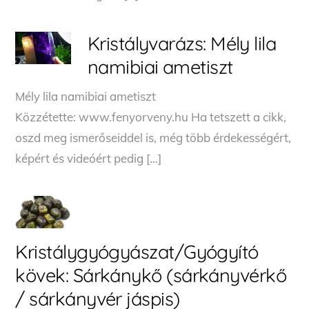
Kristályvarázs: Mély lila
namibiai ametiszt
Mély lila namibiai ametiszt
Közzétette: www.fenyorveny.hu Ha tetszett a cikk,
oszd meg ismerőseiddel is, még több érdekességért,
képért és videóért pedig […]
Kristálygyógyászat/Gyógyító
kövek: Sárkánykő (sárkányvérkő
/ sárkányvér jáspis)