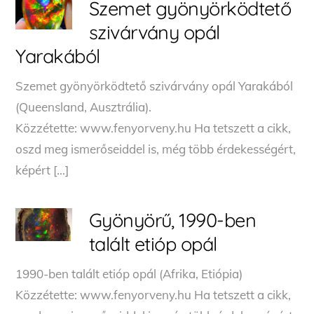
Szemet gyönyörködtető
szivárvány opál
Yarakából
Szemet gyönyörködtető szivárvány opál Yarakából
(Queensland, Ausztrália).
Közzétette: www.fenyorveny.hu Ha tetszett a cikk,
oszd meg ismerőseiddel is, még több érdekességért,
képért […]
Gyönyörű, 1990-ben
talált etióp opál
1990-ben talált etióp opál (Afrika, Etiópia)
Közzétette: www.fenyorveny.hu Ha tetszett a cikk,