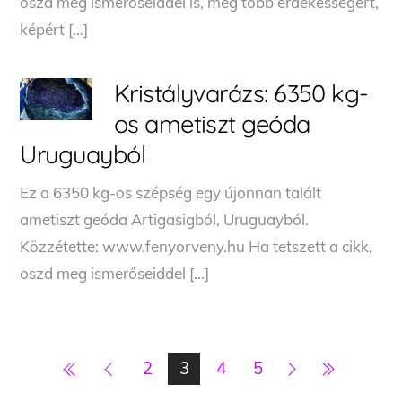
oszd meg ismerőseiddel is, még több érdekességért,
képért […]
Kristályvarázs: 6350 kg-
os ametiszt geóda
Uruguayból
Ez a 6350 kg-os szépség egy újonnan talált
ametiszt geóda Artigasigból, Uruguayból.
Közzétette: www.fenyorveny.hu Ha tetszett a cikk,
oszd meg ismerőseiddel […]
2
3
4
5