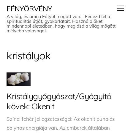
Skip
Men
FÉNYÖRVÉNY
to
A világ, és ami a Fátyol mögött van... Fedezd fel a
spiritualitás útját, gyakorlatait. Használd őket
content
mindennapi életedben, hogy meglásd a világ mögötti
mélyebb valóságot.
kristályok
Kristálygyógyászat/Gyógyító
kövek: Okenit
Színe: fehér Jellegzetességei: Az okenit puha és
bolyhos energiája van. Az emberek általában