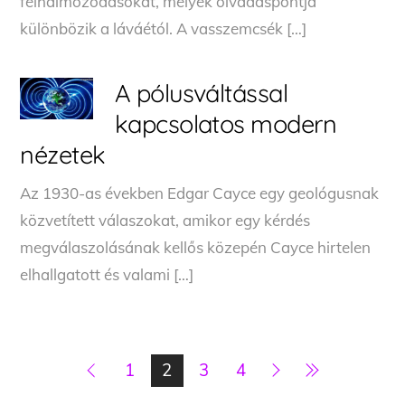
felhalmozódásokat, melyek olvadáspontja
különbözik a láváétól. A vasszemcsék […]
A pólusváltással
kapcsolatos modern
nézetek
Az 1930-as években Edgar Cayce egy geológusnak
közvetített válaszokat, amikor egy kérdés
megválaszolásának kellős közepén Cayce hirtelen
elhallgatott és valami […]
1
2
3
4