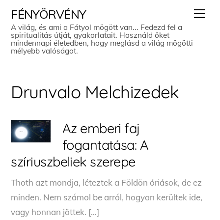
Skip
Men
FÉNYÖRVÉNY
to
A világ, és ami a Fátyol mögött van... Fedezd fel a
spiritualitás útját, gyakorlatait. Használd őket
content
mindennapi életedben, hogy meglásd a világ mögötti
mélyebb valóságot.
Drunvalo Melchizedek
Az emberi faj
fogantatása: A
szíriuszbeliek szerepe
Thoth azt mondja, léteztek a Földön óriások, de ez
minden. Nem számol be arról, hogyan kerültek ide,
vagy honnan jöttek. […]