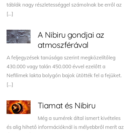
táblák nagy részletességgel számolnak be erről az
[…]
A Nibiru gondjai az
atmoszférával
A feljegyzések tanúsága szerint meg­közelítőleg
430.000 vagy talán 450.000 évvel ezelőtt a
Nefilimek lakta bolygón bajok ütötték fel a fejüket.
[…]
Tiamat és Nibiru
Még a sumérek által ismert kivételes
és alig hihető információknál is mélyebbről merít az