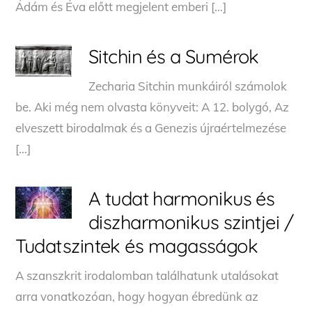
Ádám és Éva előtt megjelent emberi […]
Sitchin és a Sumérok
Zecharia Sitchin munkáiról számolok
be. Aki még nem olvasta könyveit: A 12. bolygó, Az
elveszett birodalmak és a Genezis újraértelmezése
[…]
A tudat harmonikus és
diszharmonikus szintjei /
Tudatszintek és magasságok
A szanszkrit irodalomban találhatunk utalásokat
arra vonatkozóan, hogy hogyan ébredünk az