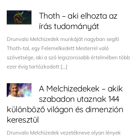
Thoth – aki elhozta az
írás tudományát
Drunvalo Melchizedek munkáját nagyban segíti
Thoth-tal, egy Felemelkedett Mesterrel való
szövetsége, aki a szó legszorosabb értelmében több
ezer évig tartózkodott […]
A Melchizedekek – akik
szabadon utaznak 144
különböző világon és dimenzión
keresztül
Drunvalo Melchizedek vezetékneve olyan lények