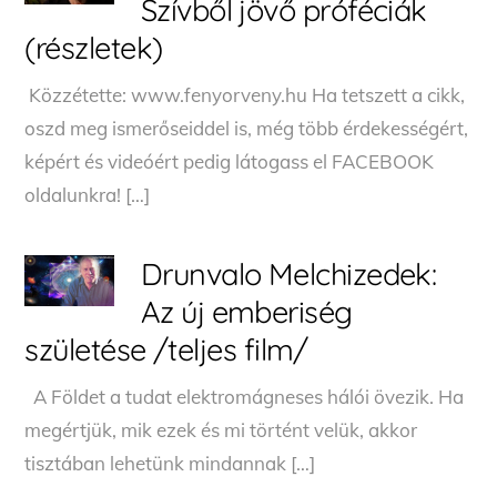
Szívből jövő próféciák
(részletek)
Közzétette: www.fenyorveny.hu Ha tetszett a cikk,
oszd meg ismerőseiddel is, még több érdekességért,
képért és videóért pedig látogass el FACEBOOK
oldalunkra! […]
Drunvalo Melchizedek:
Az új emberiség
születése /teljes film/
A Földet a tudat elektromágneses hálói övezik. Ha
megértjük, mik ezek és mi történt velük, akkor
tisztában lehetünk mindannak […]