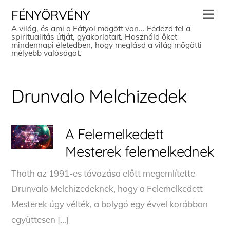
Skip
Men
FÉNYÖRVÉNY
to
A világ, és ami a Fátyol mögött van... Fedezd fel a
spiritualitás útját, gyakorlatait. Használd őket
content
mindennapi életedben, hogy meglásd a világ mögötti
mélyebb valóságot.
Drunvalo Melchizedek
A Felemelkedett
Mesterek felemelkednek
Thoth az 1991-es távozása előtt megemlítette
Drunvalo Melchizedeknek, hogy a Felemelkedett
Mesterek úgy vélték, a bolygó egy évvel korábban
együttesen […]