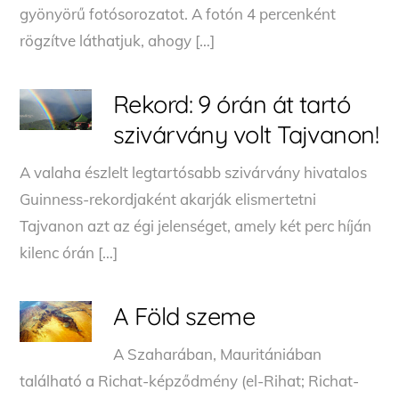
gyönyörű fotósorozatot. A fotón 4 percenként
rögzítve láthatjuk, ahogy […]
Rekord: 9 órán át tartó
szivárvány volt Tajvanon!
A valaha észlelt legtartósabb szivárvány hivatalos
Guinness-rekordjaként akarják elismertetni
Tajvanon azt az égi jelenséget, amely két perc híján
kilenc órán […]
A Föld szeme
A Szaharában, Mauritániában
található a Richat-képződmény (el-Rihat; Richat-