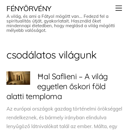
Skip
Men
FÉNYÖRVÉNY
to
A világ, és ami a Fátyol mögött van... Fedezd fel a
spiritualitás útját, gyakorlatait. Használd őket
content
mindennapi életedben, hogy meglásd a világ mögötti
mélyebb valóságot.
csodálatos világunk
Ħal Saflieni – A világ
egyetlen őskori föld
alatti temploma
Az európai országok gazdag történelmi örökséggel
rendelkeznek, és bármely irányban elindulva
lenyűgöző látnivalókat talál az ember. Málta, egy