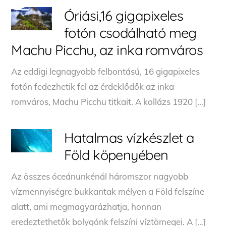
Óriási,16 gigapixeles
fotón csodálható meg
Machu Picchu, az inka romváros
Az eddigi legnagyobb felbontású, 16 gigapixeles
fotón fedezhetik fel az érdeklődők az inka
romváros, Machu Picchu titkait. A kollázs 1920 […]
Hatalmas vízkészlet a
Föld köpenyében
Az összes óceánunkénál háromszor nagyobb
vízmennyiségre bukkantak mélyen a Föld felszíne
alatt, ami megmagyarázhatja, honnan
eredeztethetők bolygónk felszíni víztömegei. A […]