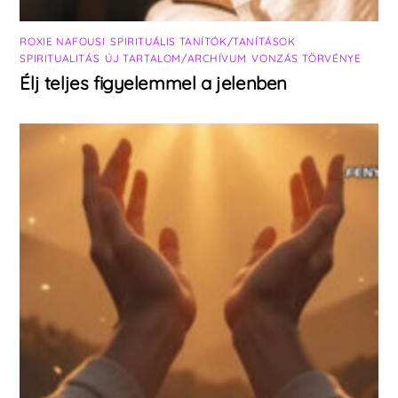
ROXIE NAFOUSI
,
SPIRITUÁLIS TANÍTÓK/TANÍTÁSOK
,
SPIRITUALITÁS
,
ÚJ TARTALOM/ARCHÍVUM
,
VONZÁS TÖRVÉNYE
Élj teljes figyelemmel a jelenben