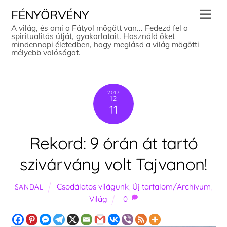
Skip
Men
FÉNYÖRVÉNY
to
A világ, és ami a Fátyol mögött van... Fedezd fel a
spiritualitás útját, gyakorlatait. Használd őket
content
mindennapi életedben, hogy meglásd a világ mögötti
mélyebb valóságot.
2017
12
11
Rekord: 9 órán át tartó
szivárvány volt Tajvanon!
Csodálatos világunk
,
Új tartalom/Archívum
,
SANDAL
Világ
0