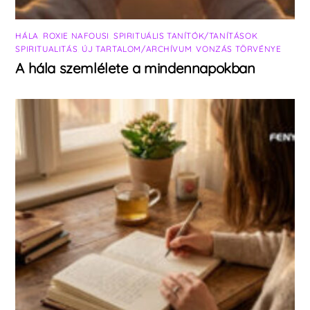
HÁLA
,
ROXIE NAFOUSI
,
SPIRITUÁLIS TANÍTÓK/TANÍTÁSOK
,
SPIRITUALITÁS
,
ÚJ TARTALOM/ARCHÍVUM
,
VONZÁS TÖRVÉNYE
A hála szemlélete a mindennapokban