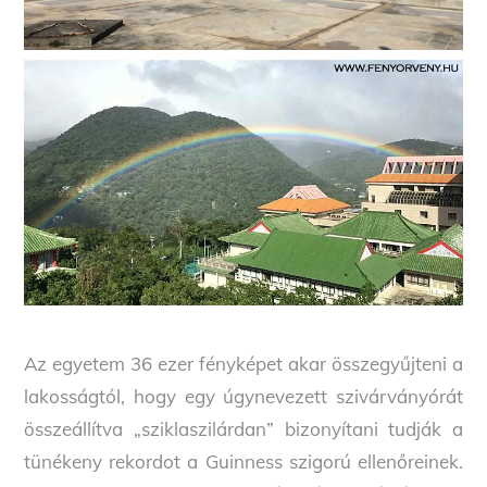
Az egyetem 36 ezer fényképet akar összegyűjteni a
lakosságtól, hogy egy úgynevezett szivárványórát
összeállítva „sziklaszilárdan” bizonyítani tudják a
tünékeny rekordot a Guinness szigorú ellenőreinek.