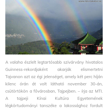
A valaha észlelt legtartósabb szivárvány hivatalos
Guinness-rekordjaként akarják elismertetni
Tajvanon azt az égi jelenséget, amely két perc híján
kilenc órán át volt látható november 30-án,
csütörtökön a fővárosban, Tajpejben. – írja az MTI.
A tajpeji Kínai Kultúra Egyetemének
légkörtudományi tanszéke a lakossághoz fordult