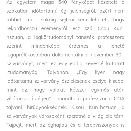
Az egyetem maga 540 fényképet készített a
szokatlan időtartamú égi jelenségről, azért nem
többet, mert sokáig sejteni sem lehetett, hogy
rekordhosszú eseményről lesz szó. Csou Kun-
hszuan, a légkörtudományi tanszék professzora
szerint mindenképp érdemes a lehető
legaprólékosabban dokumentálni a november 30-i
szivárványt, mert ez egy eddig kevéssé kutatott
„tudományág” Tajvanon. „Egy ilyen nagy
időtartamú szivárvány észlelésének esélye kisebb,
mint az, hogy valakit kétszer egymás után
villámcsapás érjen” – mondta a professzor a CNA
tajvani hírügynökségnek. Csou Kun-hszuan a
szivárványok városaként szeretné a világ elé tárni
Tajpejt, mert az éghajlati és a terepviszonyok is