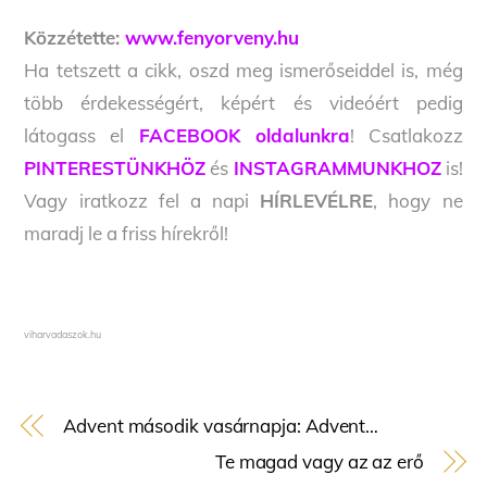
Közzétette:
www.fenyorveny.hu
Ha tetszett a cikk, oszd meg ismerőseiddel is, még
több érdekességért, képért és videóért pedig
látogass el
FACEBOOK oldalunkra
! Csatlakozz
PINTERESTÜNKHÖZ
és
INSTAGRAMMUNKHOZ
is!
Vagy iratkozz fel a napi
HÍRLEVÉLRE
, hogy ne
maradj le a friss hírekről!
viharvadaszok.hu
Advent második vasárnapja: Advent…
Te magad vagy az az erő